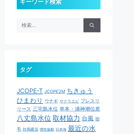
キーワード検索
検
索:
タグ
ちきゅう
JCOPE-T
JCOPE2M
ひまわり
ウナギ
プレスリ
サクラエビ
串本・浦神潮位差
三宅島水位
リース
取材協力
八丈島水位
台風
宿
最近の水
毛
対馬暖流
慣性振動
日本海