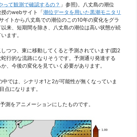
やって観測で確認するの？
」参照)。八丈島の潮位
授のwebサイト「
潮位データを用いた黒潮モニタリ
サイトから八丈島での潮位のこの10年の変化をグラ
て以来、短期間を除き、八丈島の潮位は高い状態が続
ています。
収しつつ、東に移動してくると予測されています(図2
大蛇行的な流路になりそうです。予測通り発達する
るか、今後の変化を見ていく必要があります。
の中では、シナリオ1と2が可能性が無くなっていま
目点になります。
までの予測をアニメーションにしたものです。