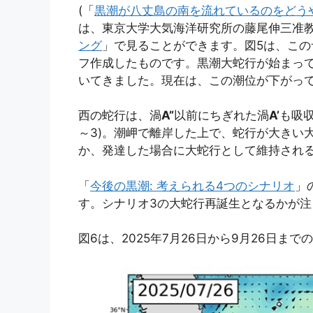
(「
黒潮が八丈島の南を流れているのをどう
は、東京大学大気海洋研究所の藤尾伸三准教
ング
」で見ることができます。図5は、この
フ作成したものです。黒潮大蛇行が始まっ
いてきました。現在は、この潮位が下がっ
西の蛇行は、渦
A”
以前にちぎれた渦
A’
も吸
～3)。潮岬で離岸した上で、蛇行が大きい
か、発達した場合に大蛇行として維持され
「
今後の黒潮: 考えられる4つのシナリオ
」
す。シナリオ3の大蛇行再誕生となるかが注
図6は、2025年7月26日から9月26日