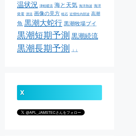
温状況
海と天気
海洋
津軽暖流
海洋熱波
画像の見方
高潮
発電
漂流
軽石
近慣性内部波
黒潮大蛇行
魚
黒潮牧場ブイ
黒潮短期予測
黒潮続流
黒潮長期予測
ｊｊ
X