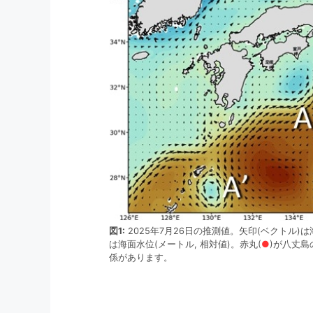
図1:
2025年7月26日の推測値。矢印(ベクトル)
は海面水位(メートル, 相対値)。赤丸(
●
)が八丈
係があります。