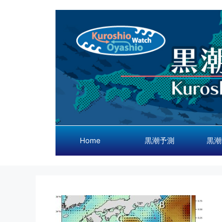
コ
ン
テ
ン
ツ
へ
ス
キ
ッ
プ
Home
黒潮予測
黒潮