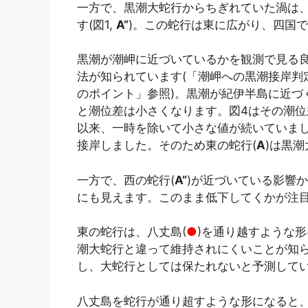
一方で、黒潮大蛇行からちぎれていた渦は
す(図1,
A”
)。この蛇行は東に広がり、四国
黒潮が潮岬に近づいているかを観測で見る
法が知られています(「潮岬への黒潮接岸判
のポイント」参照)。黒潮が紀伊半島に近づ
と潮位差は小さくなります。図4はその潮位
以来、一時を除いて小さな値が続いていま
接岸しました。そのため東の蛇行(
A
)は黒
一方で、西の蛇行(
A”
)が近づいている影響
にも見えます。このまま低下してくかが注
東の蛇行は、八丈島(
●
)を通り越すような形
潮大蛇行と違って維持されにくいことが知
し、大蛇行としては保たれないと予測していま
八丈島を蛇行が通り超すような形になると