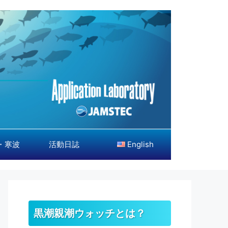
・寒波
活動日誌
English
黒潮親潮ウォッチとは？