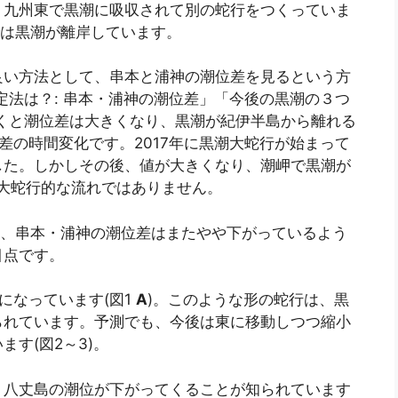
、九州東で黒潮に吸収されて別の蛇行をつくっていま
では黒潮が離岸しています。
良い方法として、串本と浦神の潮位差を見るという方
定法は？: 串本・浦神の潮位差」「今後の黒潮の３つ
くと潮位差は大きくなり、黒潮が紀伊半島から離れる
差の時間変化です。2017年に黒潮大蛇行が始まって
した。しかしその後、値が大きくなり、潮岬で黒潮が
潮大蛇行的な流れではありません。
か、串本・浦神の潮位差はまたやや下がっているよう
目点です。
になっています(図1
A
)。このような形の蛇行は、黒
られています。予測でも、今後は東に移動しつつ縮小
す(図2～3)。
、八丈島の潮位が下がってくることが知られています