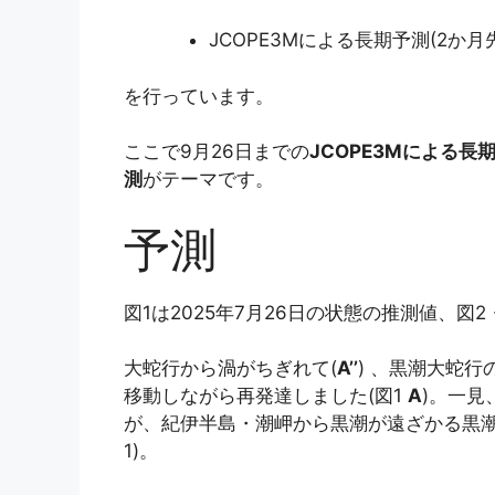
JCOPE3Mによる長期予測(2か月先
を行っています。
ここで9月26日までの
JCOPE3Mによる長
測
がテーマです。
予測
図1は2025年7月26日の状態の推測値、図2
大蛇行から渦がちぎれて(
A’’
) 、黒潮大蛇
移動しながら再発達しました(図1
A
)。一
が、紀伊半島・潮岬から黒潮が遠ざかる黒潮
1)。