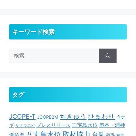
キーワード検索
検
索:
タグ
ちきゅう
ひまわり
JCOPE-T
ウナ
JCOPE2M
串本・浦神
三宅島水位
ギ
プレスリリース
サクラエビ
取材協力
八丈島水位
台風
潮位差
宿毛
対馬