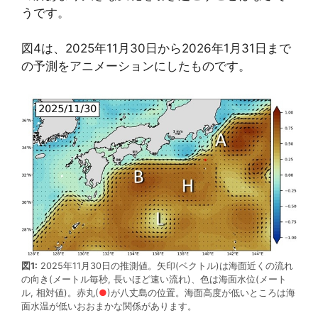
うです。
図4は、2025年11月30日から2026年1月31日まで
の予測をアニメーションにしたものです。
図1:
2025年11月30日の推測値。矢印(ベクトル)は海面近くの流れ
の向き(メートル毎秒, 長いほど速い流れ)、色は海面水位(メート
ル, 相対値)。赤丸(
●
)が八丈島の位置。海面高度が低いところは海
面水温が低いおおまかな関係があります。