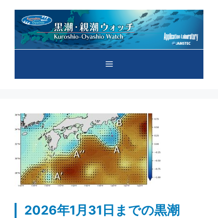
コ
ン
テ
ン
ツ
メ
へ
ス
キ
ニ
ッ
プ
ュ
ー
2026年1月31日までの黒潮