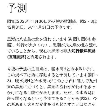
予測
図1は2025年11月30日の状態の推測値、図2・3は
12月31日、来年1月31日の予測です。
黒潮は八丈島の北を流れています(
A
図1, 図6も参
照)。蛇行が大きくなく、黒潮が八丈島の北を流れ
ていることから、現在の黒潮は
非大蛇行接岸流路
(直進流路)
と判定されます。
今後の予測の注目点は、暖水渦
H
と冷水渦
L
です。
この渦ペアは西に移動すると予測しています(図1～
3)。暖水渦
H
と冷水渦
L
がこのまま西に進んで九州
東の黒潮に近づくと、黒潮の流れが変化するきっ
かけになる可能性があります。ただ、冷水渦
L
は
段々弱くなるという予測であることから(図3)、今
の所あまり大きな変化を引き起こすことはなさそ