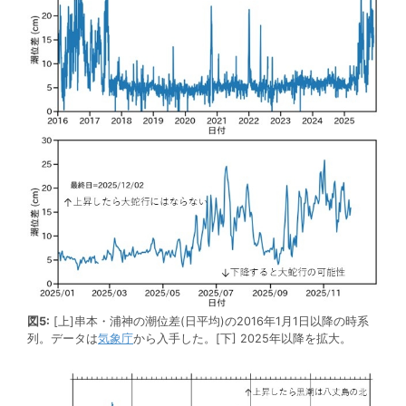
図5:
[上]串本・浦神の潮位差(日平均)の2016年1月1日以降の時系
列。データは
気象庁
から入手した。[下] 2025年以降を拡大。