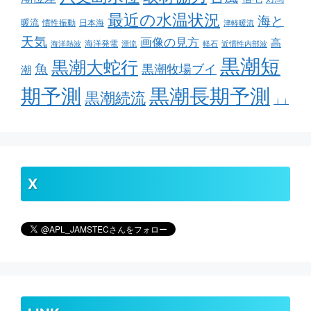
最近の水温状況
海と
暖流
慣性振動
日本海
津軽暖流
天気
画像の見方
高
海洋発電
海洋熱波
漂流
軽石
近慣性内部波
黒潮短
黒潮大蛇行
魚
黒潮牧場ブイ
潮
期予測
黒潮長期予測
黒潮続流
ｊｊ
X