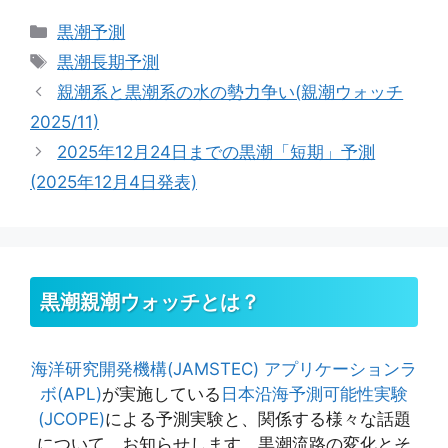
カ
黒潮予測
テ
タ
黒潮長期予測
ゴ
グ
親潮系と黒潮系の水の勢力争い(親潮ウォッチ
リ
2025/11)
ー
2025年12月24日までの黒潮「短期」予測
(2025年12月4日発表)
黒潮親潮ウォッチとは？
海洋研究開発機構(JAMSTEC)
アプリケーションラ
ボ(APL)
が実施している
日本沿海予測可能性実験
(JCOPE)
による予測実験と、関係する様々な話題
について、お知らせします。黒潮流路の変化とそ