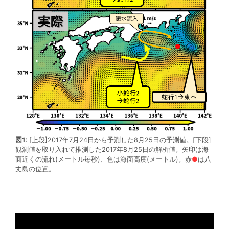
図1:
[上段]2017年7月24日から予測した8月25日の予測値。[下段]
観測値を取り入れて推測した2017年8月25日の解析値。矢印は海
面近くの流れ(メートル毎秒)、色は海面高度(メートル)。赤
●
は八
丈島の位置。