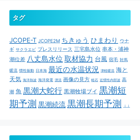
タグ
ちきゅう
ひまわり
JCOPE-T
ウナ
JCOPE2M
串本・浦神
三宅島水位
ギ
プレスリリース
サクラエビ
取材協力
八丈島水位
台風
潮位差
宿毛
対馬
最近の水温状況
海と
暖流
慣性振動
日本海
津軽暖流
天気
画像の見方
高
海洋発電
海洋熱波
漂流
軽石
近慣性内部波
黒潮短
黒潮大蛇行
魚
黒潮牧場ブイ
潮
期予測
黒潮長期予測
黒潮続流
ｊｊ