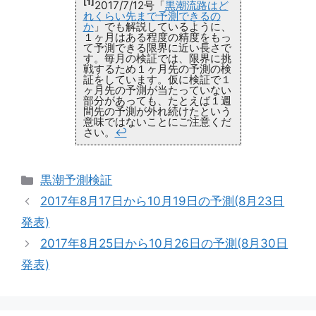
[1]
2017/7/12号「
黒潮流路はど
れくらい先まで予測できるの
か
」でも解説しているように、
１ヶ月はある程度の精度をもっ
て予測できる限界に近い長さで
す。毎月の検証では、限界に挑
戦するため１ヶ月先の予測の検
証をしています。仮に検証で１
ヶ月先の予測が当たっていない
部分があっても、たとえば１週
間先の予測が外れ続けたという
意味ではないことにご注意くだ
さい。
↩
カ
黒潮予測検証
テ
2017年8月17日から10月19日の予測(8月23日
ゴ
発表)
リ
2017年8月25日から10月26日の予測(8月30日
ー
発表)