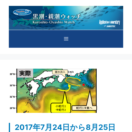
コ
ン
テ
ン
ツ
メ
へ
ス
キ
ニ
ッ
プ
ュ
ー
2017年7月24日から8月25日