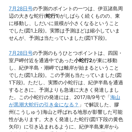
7月28日号
の予測のポイントの一つは、伊豆諸島周
辺の大きな蛇行(
蛇行1
)がしばらく続くものの、東
に移動し、しだいに規模が小さくなるということ
でした(図1上段)。実際は予測ほどは縮小していま
せんが、予測は当たっていました(図1下段)。
7月28日号
の予測のもうひとつポイントは、四国・
室戸岬付近を通過中であった
小蛇行2
が東に移動
し、紀伊半島・潮岬では離岸が始まるということ
でした(図1上段)。この予測も当たっていました(図
1下段)。ただし、実際の小蛇行は、紀伊半島を通過
するときに、予測よりも急速に大きく発達しまし
た。この小蛇行の発達には、2017/8/9号で「
海山
が黒潮大蛇行の引き金になる？
」で解説した、膠
州(こうしゅう)海山と呼ばれる地形が影響した可能
性があります。大きく発達した蛇行(図1下段の黄色
矢印）に引き込まれるように、紀伊半島東岸から