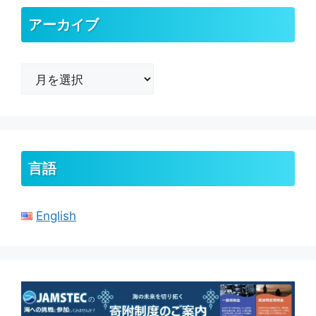
アーカイブ
ア
ー
カ
イ
ブ
言語
English