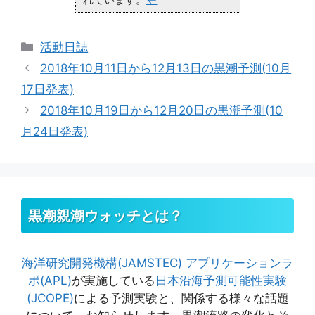
カ
活動日誌
テ
2018年10月11日から12月13日の黒潮予測(10月
ゴ
17日発表)
リ
2018年10月19日から12月20日の黒潮予測(10
ー
月24日発表)
黒潮親潮ウォッチとは？
海洋研究開発機構(JAMSTEC)
アプリケーションラ
ボ(APL)
が実施している
日本沿海予測可能性実験
(JCOPE)
による予測実験と、関係する様々な話題