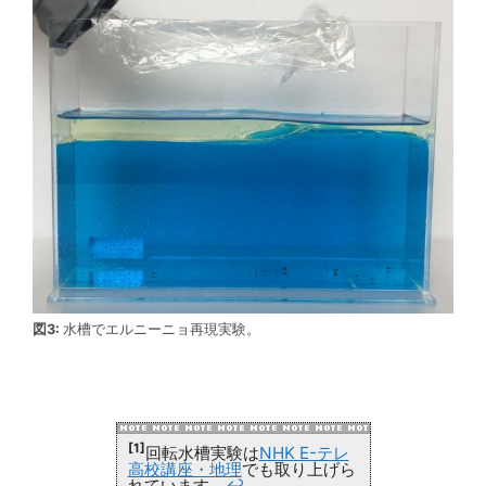
図3:
水槽でエルニーニョ再現実験。
[1]
回転水槽実験は
NHK E-テレ
高校講座・地理
でも取り上げら
れています。
↩