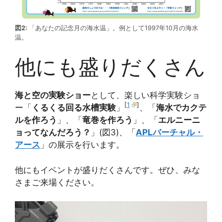
図2:
「あなたの記念月の海水温」。例として1997年10月の海水
温。
他にも盛りだくさん
海と空の実験ショー
として、楽しい科学実験ショ
[
1
]
ー「
くるくる回る水槽実験
」
、「
海水でカクテ
ルを作ろう
」、「
竜巻を作ろう
」、「
エルニーニ
ョってなんだろう？
」(図3)、「
APLバーチャル・
アース
」の展示を行います。
他にもイベントが盛りだくさんです。ぜひ、みな
さまご来場ください。