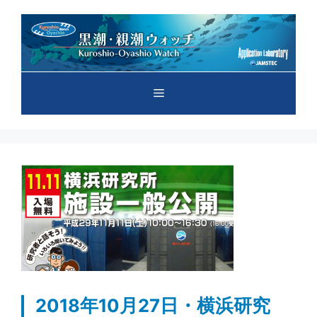
コ
ン
テ
ン
ツ
メ
へ
ス
キ
ニ
ッ
プ
ュ
ー
2018年10月27日・横浜研究