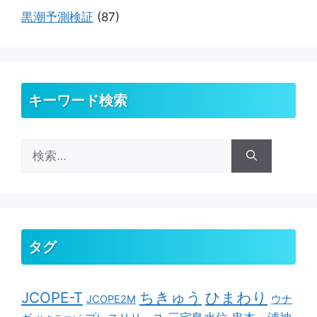
黒潮予測検証
(87)
キーワード検索
検
索:
タグ
ちきゅう
ひまわり
JCOPE-T
ウナ
JCOPE2M