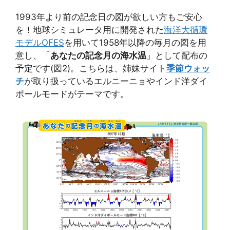
1993年より前の記念日の図が欲しい方もご安心
を！地球シミュレータ用に開発された
海洋大循環
モデルOFES
を用いて1958年以降の毎月の図を用
意し、「
あなたの記念月の海水温
」として配布の
予定です(図2)。こちらは、姉妹サイト
季節ウォッ
チ
が取り扱っているエルニーニョやインド洋ダイ
ポールモードがテーマです。