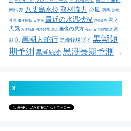
串本・浦神
三宅島水位
ギ
プレスリリース
サクラエビ
取材協力
八丈島水位
台風
潮位差
宿毛
対馬
最近の水温状況
海と
暖流
慣性振動
日本海
津軽暖流
天気
画像の見方
高
海洋発電
海洋熱波
漂流
軽石
近慣性内部波
黒潮短
黒潮大蛇行
魚
黒潮牧場ブイ
潮
期予測
黒潮長期予測
黒潮続流
ｊｊ
X