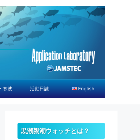
・寒波
活動日誌
English
黒潮親潮ウォッチとは？