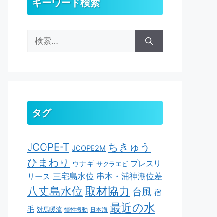
キーワード検索
検
索:
タグ
ちきゅう
JCOPE-T
JCOPE2M
ひまわり
ウナギ
プレスリ
サクラエビ
串本・浦神潮位差
三宅島水位
リース
取材協力
八丈島水位
台風
宿
最近の水
毛
対馬暖流
慣性振動
日本海