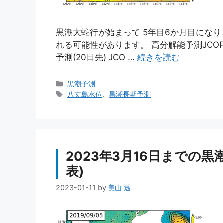
黒潮大蛇行が始まって 5年目6か月目にな
れる可能性があります。 高分解能予測JCOPE-
予測(20日先) JCO …
続きを読む
カ
黒潮予測
テ
タ
八丈島水位
、
黒潮長期予測
ゴ
グ
リ
ー
2023年3月16日までの黒
表)
2023-01-11
by
美山 透