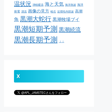
温状況
海と天気
海洋
津軽暖流
海洋熱波
画像の見方
高潮
発電
漂流
軽石
近慣性内部波
黒潮大蛇行
魚
黒潮牧場ブイ
黒潮短期予測
黒潮続流
黒潮長期予測
ｊｊ
X