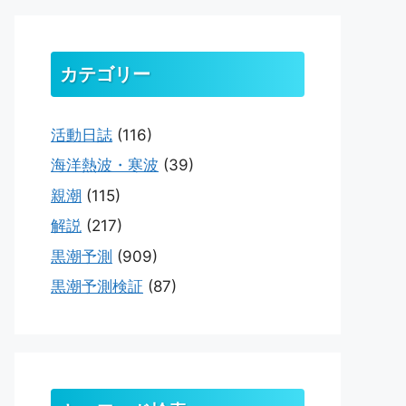
カテゴリー
活動日誌
(116)
海洋熱波・寒波
(39)
親潮
(115)
解説
(217)
黒潮予測
(909)
黒潮予測検証
(87)