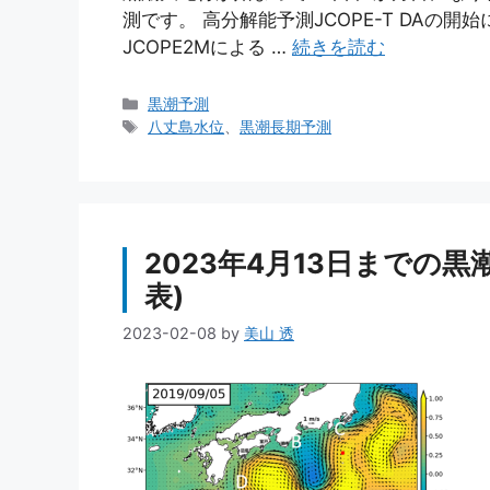
測です。 高分解能予測JCOPE-T DAの開始に
JCOPE2Mによる …
続きを読む
カ
黒潮予測
テ
タ
八丈島水位
、
黒潮長期予測
ゴ
グ
リ
ー
2023年4月13日までの黒
表)
2023-02-08
by
美山 透