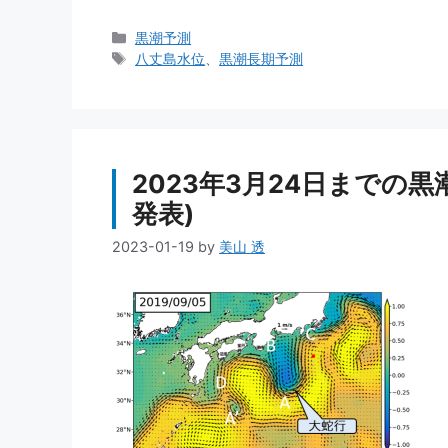
カ
黒潮予測
テ
タ
八丈島水位
、
黒潮長期予測
ゴ
グ
リ
ー
2023年3月24日までの黒
発表)
2023-01-19
by
美山 透