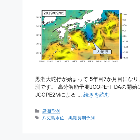
黒潮大蛇行が始まって 5年目7か月目にな
測です。 高分解能予測JCOPE-T DAの開始に
JCOPE2Mによる …
続きを読む
カ
黒潮予測
テ
タ
八丈島水位
、
黒潮長期予測
ゴ
グ
リ
ー