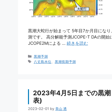
黒潮大蛇行が始まって 5年目7か月目にな
測です。 高分解能予測JCOPE-T DAの開始に
JCOPE2Mによる …
続きを読む
カ
黒潮予測
テ
タ
八丈島水位
、
黒潮長期予測
ゴ
グ
リ
ー
2023年4月5日までの黒潮
表)
2023-02-01
by
美山 透