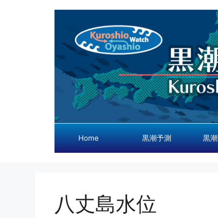
コ
ン
テ
ン
ツ
へ
ス
キ
ッ
プ
Home
黒潮予測
黒潮
八丈島水位