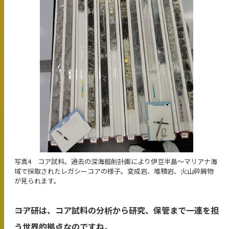
写真4 コア試料。過去の深海掘削計画により伊豆半島～マリアナ海
域で採取されたレガシーコアの様子。変成岩、堆積岩、火山砕屑物
が見られます。
――コア研は、コア試料の分析から研究、保管まで一連を担
う世界的拠点なのですね。