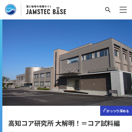
がっつり
深める
高知コア研究所 大解明！＝コア試料編