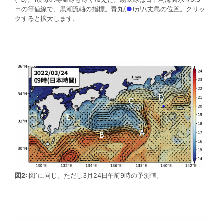
ｍの等値線で、黒潮流軸の指標。青丸(
●
)が八丈島の位置。クリッ
クすると拡大します。
図2:
図1に同じ。ただし3月24日午前9時の予測値。