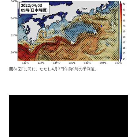
図3:
図1に同じ。ただし4月3日午前9時の予測値。