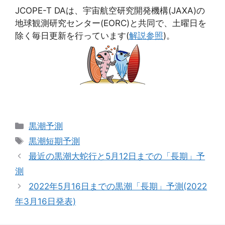
JCOPE-T DAは、宇宙航空研究開発機構(JAXA)の
地球観測研究センター(EORC)と共同で、土曜日を
除く毎日更新を行っています(
解説参照
)。
カ
黒潮予測
テ
タ
黒潮短期予測
ゴ
グ
最近の黒潮大蛇行と5月12日までの「長期」予
リ
測
ー
2022年5月16日までの黒潮「長期」予測(2022
年3月16日発表)