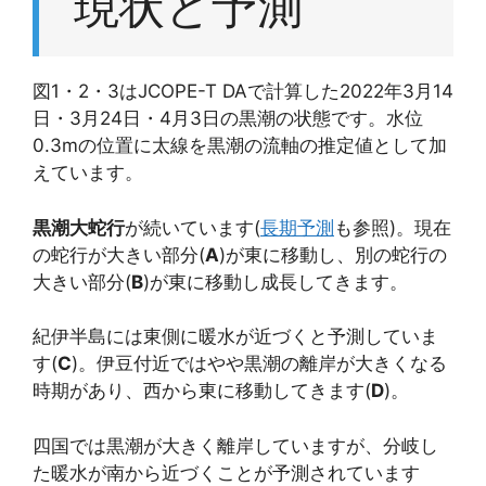
現状と予測
図1・2・3はJCOPE-T DAで計算した2022年3月14
日・3月24日・4月3日の黒潮の状態です。水位
0.3mの位置に太線を黒潮の流軸の推定値として加
えています。
黒潮大蛇行
が続いています(
長期予測
も参照)。現在
の蛇行が大きい部分(
A
)が東に移動し、別の蛇行の
大きい部分(
B
)が東に移動し成長してきます。
紀伊半島には東側に暖水が近づくと予測していま
す(
C
)。伊豆付近ではやや黒潮の離岸が大きくなる
時期があり、西から東に移動してきます(
D
)。
四国では黒潮が大きく離岸していますが、分岐し
た暖水が南から近づくことが予測されています