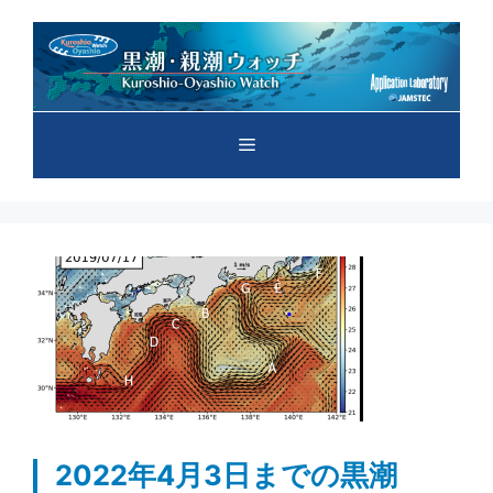
コ
ン
テ
ン
ツ
メ
へ
ス
キ
ニ
ッ
プ
ュ
ー
2022年4月3日までの黒潮