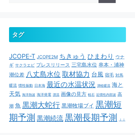
タグ
ちきゅう
ひまわり
JCOPE-T
ウナ
JCOPE2M
串本・浦神
三宅島水位
ギ
プレスリリース
サクラエビ
取材協力
八丈島水位
台風
潮位差
宿毛
対馬
最近の水温状況
海と
暖流
慣性振動
日本海
津軽暖流
天気
画像の見方
高
海洋発電
海洋熱波
漂流
軽石
近慣性内部波
黒潮短
黒潮大蛇行
魚
黒潮牧場ブイ
潮
期予測
黒潮長期予測
黒潮続流
ｊｊ