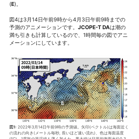
(
E
)。
図4は3月14日午前9時から4月3日午前9時までの
予測のアニメーションです。
JCOPE-T DA
は潮の
満ち引きも計算しているので、1時間毎の図でアニ
メーションにしています。
図1:
2022年3月14日午前9時の予測値。矢印(ベクトル)は海面近く
の流れの向き(メートル毎秒, 長いほど速い流れ)、色は海面温度
(°C)。1度毎の等温線も薄く加えた。黒太線は日平均海面水位0.3