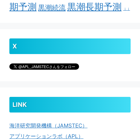
期予測
黒潮長期予測
黒潮続流
ｊｊ
X
LINK
海洋研究開発機構（JAMSTEC）
アプリケーションラボ（APL）