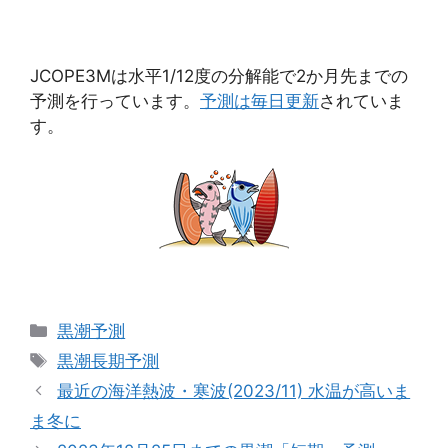
JCOPE3Mは水平1/12度の分解能で2か月先までの
予測を行っています。
予測は毎日更新
されていま
す。
カ
黒潮予測
テ
タ
黒潮長期予測
ゴ
グ
最近の海洋熱波・寒波(2023/11) 水温が高いま
リ
ま冬に
ー