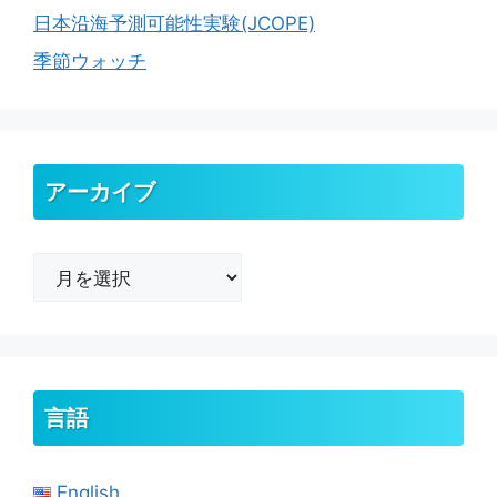
日本沿海予測可能性実験(JCOPE)
季節ウォッチ
アーカイブ
ア
ー
カ
イ
ブ
言語
English