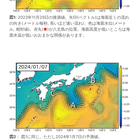
図1:
2023年11月29日の推測値。矢印(ベクトル)は海面近くの流れ
の向き(メートル毎秒, 長いほど速い流れ)、色は海面水位(メート
ル, 相対値)。赤丸(
●
)が八丈島の位置。海面高度が低いところは海
面水温が低いおおまかな関係があります。
図2
： 図1に同じ。ただし2024年1月7日の予測値。