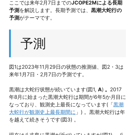
ここでは来年2月7日までの
JCOPE2Mによる長期
予測
を解説します。長期予測では、
黒潮大蛇行の
予測
がテーマです。
予測
図1は2023年11月29日の状態の推測値、図2・3は
来年1月7日・2月7日の予測です。
黒潮は大蛇行状態が続いています(図1,
A
)
。
2017
年8月に始まった黒潮大蛇行は期間が6年5か月目に
なっており、観測史上最長になっています(「
黒潮
大蛇行が観測史上最長期間に
」) 。黒潮大蛇行は年
を越えて続きそうです(図3) 。
現在は八丈島に黒潮が近づいていますが(図1) 、八