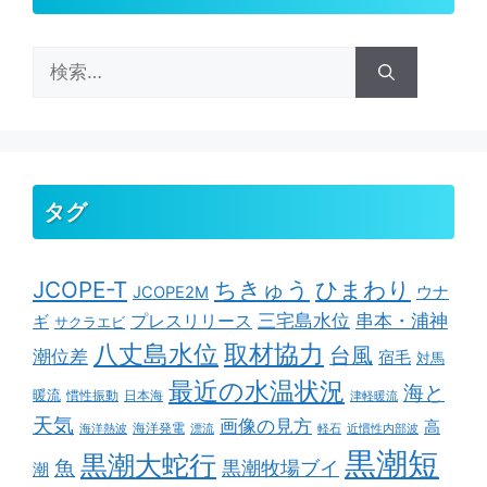
検
索:
タグ
ちきゅう
ひまわり
JCOPE-T
ウナ
JCOPE2M
串本・浦神
三宅島水位
ギ
プレスリリース
サクラエビ
取材協力
八丈島水位
台風
潮位差
宿毛
対馬
最近の水温状況
海と
暖流
慣性振動
日本海
津軽暖流
天気
画像の見方
高
海洋発電
海洋熱波
漂流
軽石
近慣性内部波
黒潮短
黒潮大蛇行
魚
黒潮牧場ブイ
潮