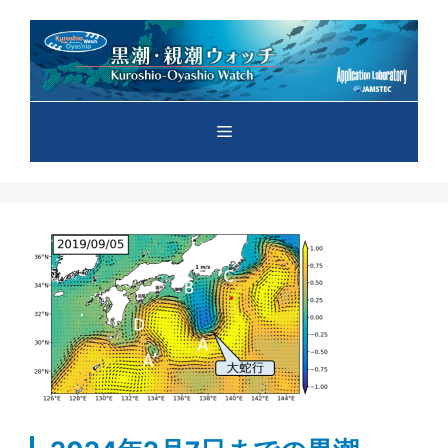
コ
ン
テ
ン
ツ
メ
へ
ス
キ
ニ
ッ
プ
ュ
ー