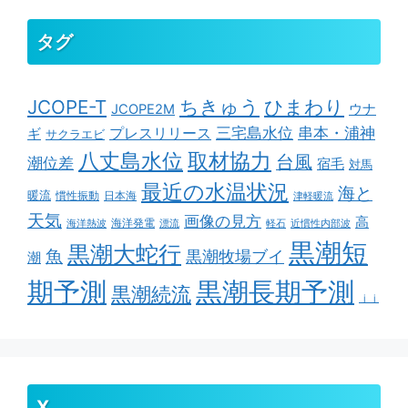
タグ
ちきゅう
ひまわり
JCOPE-T
ウナ
JCOPE2M
串本・浦神
三宅島水位
ギ
プレスリリース
サクラエビ
取材協力
八丈島水位
台風
潮位差
宿毛
対馬
最近の水温状況
海と
暖流
慣性振動
日本海
津軽暖流
天気
画像の見方
高
海洋発電
海洋熱波
漂流
軽石
近慣性内部波
黒潮短
黒潮大蛇行
魚
黒潮牧場ブイ
潮
期予測
黒潮長期予測
黒潮続流
ｊｊ
X