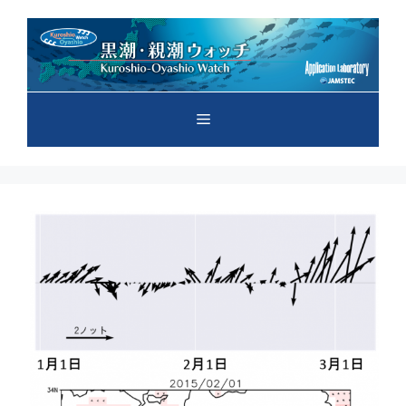
コ
ン
テ
ン
ツ
メ
へ
ス
キ
ニ
ッ
プ
ュ
ー