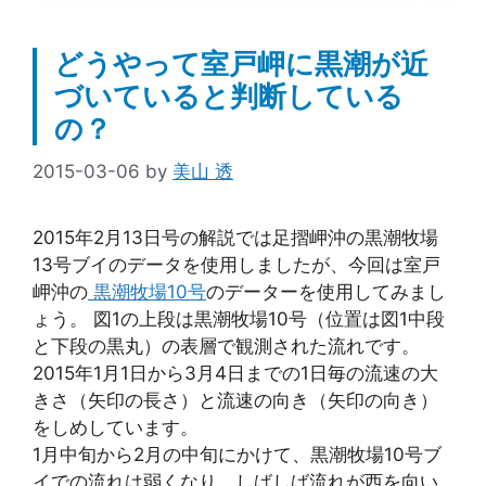
どうやって室戸岬に黒潮が近
づいていると判断している
の？
2015-03-06
by
美山 透
2015年2月13日号の解説では足摺岬沖の黒潮牧場
13号ブイのデータを使用しましたが、今回は室戸
岬沖の
黒潮牧場10号
のデーターを使用してみまし
ょう。 図1の上段は黒潮牧場10号（位置は図1中段
と下段の黒丸）の表層で観測された流れです。
2015年1月1日から3月4日までの1日毎の流速の大
きさ（矢印の長さ）と流速の向き（矢印の向き）
をしめしています。
1月中旬から2月の中旬にかけて、黒潮牧場10号ブ
イでの流れは弱くなり、しばしば流れが西を向い