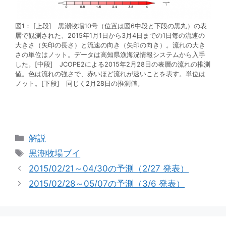
図1： [上段] 黒潮牧場10号（位置は図6中段と下段の黒丸）の表
層で観測された、2015年1月1日から3月4日までの1日毎の流速の
大きさ（矢印の長さ）と流速の向き（矢印の向き）。流れの大き
さの単位はノット。データは高知県漁海況情報システムから入手
した。[中段] JCOPE2による2015年2月28日の表層の流れの推測
値。色は流れの強さで、赤いほど流れが速いことを表す。単位は
ノット。[下段] 同じく2月28日の推測値。
カ
解説
テ
タ
黒潮牧場ブイ
ゴ
グ
2015/02/21～04/30の予測（2/27 発表）
リ
2015/02/28～05/07の予測（3/6 発表）
ー