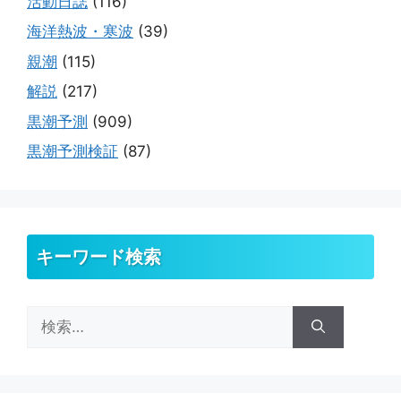
活動日誌
(116)
海洋熱波・寒波
(39)
親潮
(115)
解説
(217)
黒潮予測
(909)
黒潮予測検証
(87)
キーワード検索
検
索: