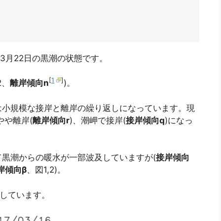
と3月22日の黒潮の状態です。
[
1
]
2、
離岸傾向n
)。
は小規模な接岸と離岸の繰り返しになっています。現
やや離岸(
離岸傾向r
)、潮岬で接岸(
接岸傾向q
)になっ
黒潮からの暖水が一部波及していますが(
接岸傾向
岸傾向β
、図1,2)。
)しています。