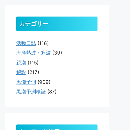
カテゴリー
活動日誌
(116)
海洋熱波・寒波
(39)
親潮
(115)
解説
(217)
黒潮予測
(909)
黒潮予測検証
(87)