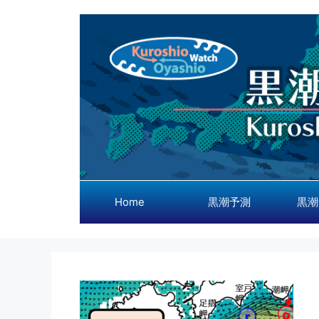
コ
ン
テ
ン
ツ
へ
ス
キ
ッ
プ
Home
黒潮予測
黒潮