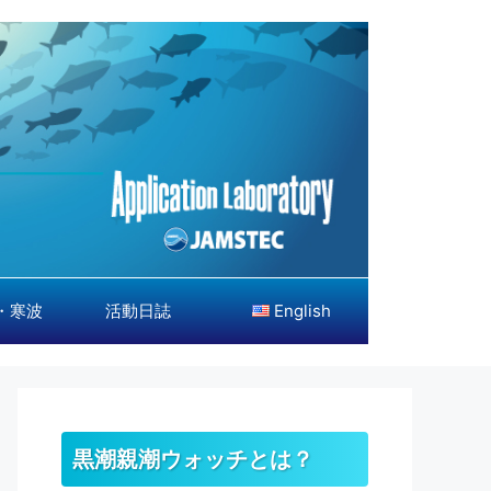
・寒波
活動日誌
English
黒潮親潮ウォッチとは？