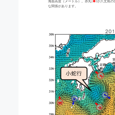
海面高度（メートル）。赤丸(
●
)が八丈島
な関係があります。