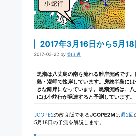
2017年3月16日から5月
2017-03-22
by
美山 透
黒潮は八丈島の南を流れる離岸流路です。
島・潮岬で接岸しています。房総半島には
きな離岸になっています。黒潮流路は、八
には小蛇行が発達すると予測しています。
JCOPE2
の改良版である
JCOPE2M
は
週2回
5月18日の予測を解説します。