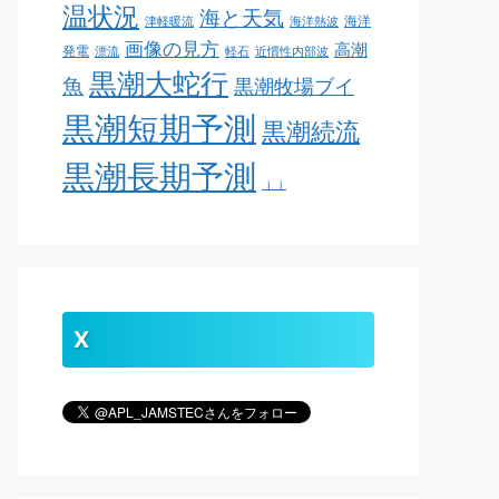
温状況
海と天気
海洋
津軽暖流
海洋熱波
画像の見方
高潮
発電
漂流
軽石
近慣性内部波
黒潮大蛇行
魚
黒潮牧場ブイ
黒潮短期予測
黒潮続流
黒潮長期予測
ｊｊ
X