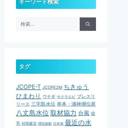
キーワード検索
検
索:
タグ
ちきゅう
JCOPE-T
JCOPE2M
ひまわり
ウナギ
プレスリ
サクラエビ
串本・浦神潮位差
三宅島水位
リース
取材協力
八丈島水位
台風
宿
最近の水
毛
対馬暖流
慣性振動
日本海