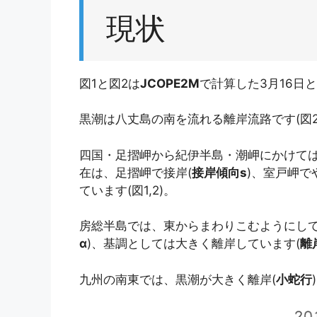
現状
図1と図2は
JCOPE2M
で計算した3月16日
黒潮は八丈島の南を流れる離岸流路です(図
四国・足摺岬から紀伊半島・潮岬にかけて
在は、足摺岬で接岸(
接岸傾向s
)、室戸岬で
ています(図1,2)。
房総半島では、東からまわりこむようにして
α
)、基調としては大きく離岸しています(
離
九州の南東では、黒潮が大きく離岸(
小蛇行