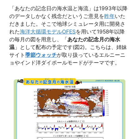
「あなたの記念日の海水温と海流」は1993年以降
のデータしかなく残念だというご意見を
昨年
いた
だきました。そこで地球シミュレータ用に開発さ
れた
海洋大循環モデルOFES
を用いて1958年以降
の毎月の図を用意し、「
あなたの記念月の海水
温
」として配布の予定です(図2)。こちらは、姉妹
サイト
季節ウォッチ
が取り扱っているエルニーニ
ョやインド洋ダイポールモードがテーマです。