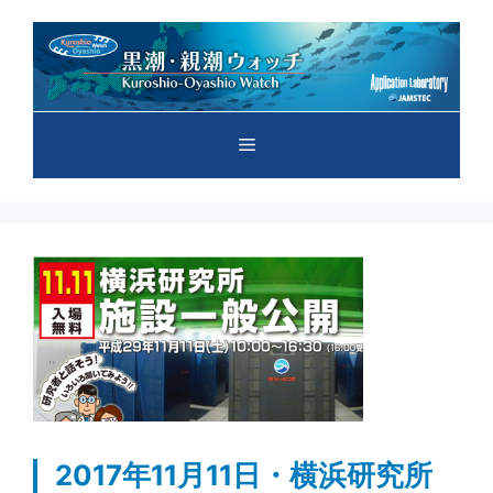
コ
ン
テ
ン
ツ
メ
へ
ス
キ
ニ
ッ
プ
ュ
ー
2017年11月11日・横浜研究所