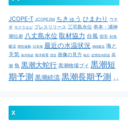
ちきゅう
ひまわり
JCOPE-T
ウナ
JCOPE2M
串本・浦神
三宅島水位
ギ
プレスリリース
サクラエビ
取材協力
八丈島水位
台風
潮位差
宿毛
対馬
最近の水温状況
海と
暖流
慣性振動
日本海
津軽暖流
天気
画像の見方
高
海洋発電
海洋熱波
漂流
軽石
近慣性内部波
黒潮短
黒潮大蛇行
魚
黒潮牧場ブイ
潮
期予測
黒潮長期予測
黒潮続流
ｊｊ
X