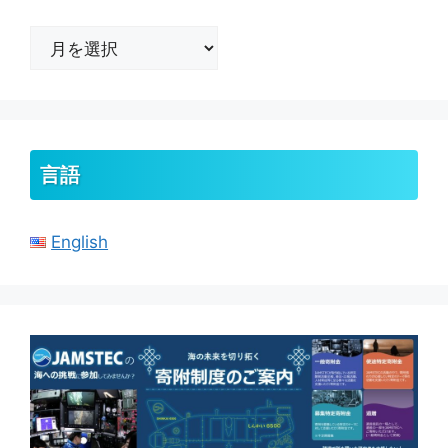
ア
ー
カ
イ
ブ
言語
English