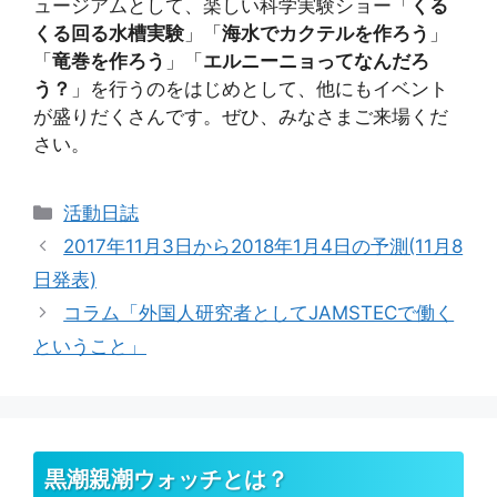
ュージアムとして、楽しい科学実験ショー「
くる
くる回る水槽実験
」「
海水でカクテルを作ろう
」
「
竜巻を作ろう
」「
エルニーニョってなんだろ
う？
」を行うのをはじめとして、他にもイベント
が盛りだくさんです。ぜひ、みなさまご来場くだ
さい。
カ
活動日誌
テ
2017年11月3日から2018年1月4日の予測(11月8
ゴ
日発表)
リ
コラム「外国人研究者としてJAMSTECで働く
ー
ということ」
黒潮親潮ウォッチとは？