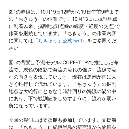
図1の赤線は、10月19日12時から19日午前9時まで
の「ちきゅう」の位置です。10月13日に掘削地点
に到着以来、掘削地点(点線の緯度・経度の交点)で
作業を継続しています。「ちきゅう」の作業内容
に関しては「
ちきゅう」公式twitter
をご参照くだ
さい。
図1の背景は予測モデルJCOPE-T DAで推定した海
流で、灰色の陰影で海流の流れの強さ、流線で流
れの向きを表現しています。現在は黒潮が南に大
きく蛇行して流れています。「ちきゅう」の掘削
地点は大蛇行にともなう時計回りの海流の渦の中
にあり、下で観測値をしめすように、流れが弱い
所になっています。
今回の観測には支援船も参加しています。支援船
は、「ちきゅう」に紀伊半島の新宮港から物資を