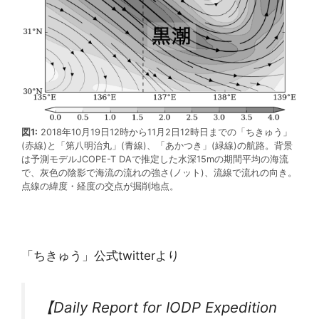
図1:
2018年10月19日12時から11月2日12時日までの「ちきゅう」
(赤線)と「第八明治丸」(青線)、「あかつき」(緑線)の航路。背景
は予測モデルJCOPE-T DAで推定した水深15mの期間平均の海流
で、灰色の陰影で海流の流れの強さ(ノット)、流線で流れの向き。
点線の緯度・経度の交点が掘削地点。
「ちきゅう」公式twitterより
【Daily Report for IODP Expedition