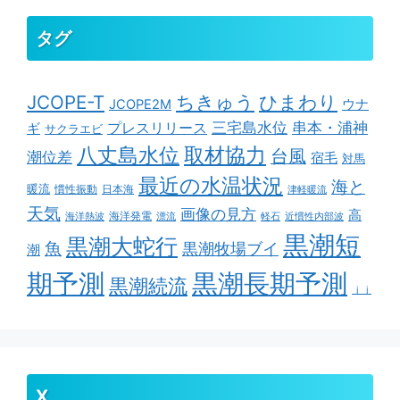
タグ
ちきゅう
ひまわり
JCOPE-T
ウナ
JCOPE2M
串本・浦神
三宅島水位
ギ
プレスリリース
サクラエビ
取材協力
八丈島水位
台風
潮位差
宿毛
対馬
最近の水温状況
海と
暖流
慣性振動
日本海
津軽暖流
天気
画像の見方
高
海洋発電
海洋熱波
漂流
軽石
近慣性内部波
黒潮短
黒潮大蛇行
魚
黒潮牧場ブイ
潮
期予測
黒潮長期予測
黒潮続流
ｊｊ
X