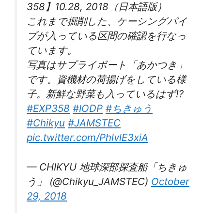
358】10.28, 2018（日本語版）
これまで掘削した、ケーシングパイ
プが入っている区間の確認を行なっ
ています。
写真はサプライボート「あかつき」
です。資機材の荷揚げをしている様
子。新鮮な野菜も入っているはず⁉️
#EXP358
#IODP
#ちきゅう
#Chikyu
#JAMSTEC
pic.twitter.com/PhlvlE3xiA
— CHIKYU 地球深部探査船「ちきゅ
う」 (@Chikyu_JAMSTEC)
October
29, 2018