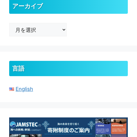
アーカイブ
ア
ー
カ
イ
ブ
言語
English