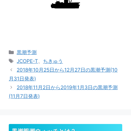
カ
黒潮予測
テ
タ
JCOPE-T
、
ちきゅう
ゴ
グ
2018年10月25日から12月27日の黒潮予測(10
リ
月31日発表)
ー
2018年11月2日から2019年1月3日の黒潮予測
(11月7日発表)