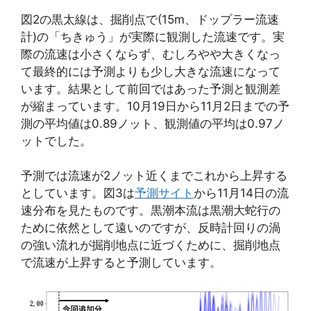
図2の黒太線
は、掘削点で(15m、ドップラー流速
計)の「ちきゅう」が実際に観測した流速です。実
際の流速は小さくならず、むしろやや大きくなっ
て最終的には予測よりも少し大きな流速になって
います。結果として前回ではあった予測と観測差
が縮まっています。10月19日から11月2日までの
予
測の平均値は0.89ノット、観測値の平均は0.97ノ
ットでした。
予測では流速が2ノット近くまでこれから上昇する
としています。図3は
予測サイト
から11月14日の流
速分布を見たものです。黒潮本流は黒潮大蛇行の
ために依然として遠いのですが、反時計回りの渦
の強い流れが掘削地点に近づくために、掘削地点
で流速が上昇すると予測しています。