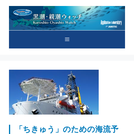
コ
ン
テ
ン
ツ
メ
へ
ス
キ
ニ
ッ
プ
ュ
ー
「ちきゅう」のための海流予