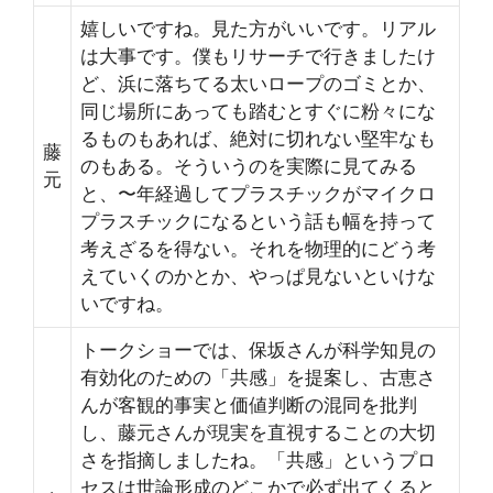
嬉しいですね。見た方がいいです。リアル
は大事です。僕もリサーチで行きましたけ
ど、浜に落ちてる太いロープのゴミとか、
同じ場所にあっても踏むとすぐに粉々にな
るものもあれば、絶対に切れない堅牢なも
藤
のもある。そういうのを実際に見てみる
元
と、〜年経過してプラスチックがマイクロ
プラスチックになるという話も幅を持って
考えざるを得ない。それを物理的にどう考
えていくのかとか、やっぱ見ないといけな
いですね。
トークショーでは、保坂さんが科学知見の
有効化のための「共感」を提案し、古恵さ
んが客観的事実と価値判断の混同を批判
し、藤元さんが現実を直視することの大切
さを指摘しましたね。「共感」というプロ
セスは世論形成のどこかで必ず出てくると