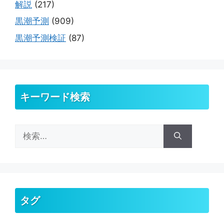
解説
(217)
黒潮予測
(909)
黒潮予測検証
(87)
キーワード検索
検
索:
タグ