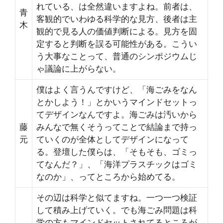
れている、は全然違いますよね。前者は、
青
客観的でいわゆる科学的な見方、後者は主
木
観的で見る人の価値判断による。見方を固
定すると判断を誤る可能性がある。こうい
う大事なことって、普通のシンポジウムじ
ゃ議論に上がらない。
僕はよく言うんですけど、「海ごみをなん
とかしよう！」とかいうマインドセットっ
てデザインなんですよ。海ごみは汚いから
藤
みんなで無くそうってことで結論まで持っ
元
ていくのが全体としてデザインになって
る。登壇した僕らは、「そもそも、ゴミっ
てなんだ？」、「海洋プラスチックはゴミ
なのか」、ってところから始めてる。
その辺は科学と似てますね。一つ一つ検証
して積み上げていく。でも海ごみ問題は科
学の方もマインドセットされてるところが