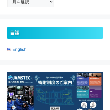
ー
カ
イ
ブ
言語
English