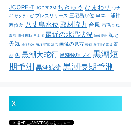
ちきゅう
ひまわり
JCOPE-T
ウナ
JCOPE2M
串本・浦神
三宅島水位
ギ
プレスリリース
サクラエビ
取材協力
八丈島水位
台風
潮位差
宿毛
対馬
最近の水温状況
海と
暖流
慣性振動
日本海
津軽暖流
天気
画像の見方
高
海洋発電
海洋熱波
漂流
軽石
近慣性内部波
黒潮短
黒潮大蛇行
魚
黒潮牧場ブイ
潮
期予測
黒潮長期予測
黒潮続流
ｊｊ
X