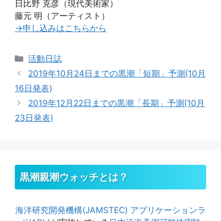
日比野 克彦（現代美術家）
藤元 明（アーティスト）
→申し込みはこちらから
カ
活動日誌
テ
2019年10月24日までの黒潮「短期」予測(10月
ゴ
16日発表)
リ
2019年12月22日までの黒潮「長期」予測(10月
ー
23日発表)
黒潮親潮ウォッチとは？
海洋研究開発機構(JAMSTEC)
アプリケーションラ