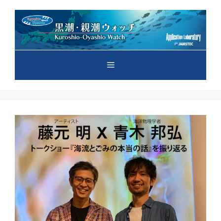
コ
ン
テ
ン
ツ
メ
へ
ス
キ
ニ
ッ
プ
ュ
ー