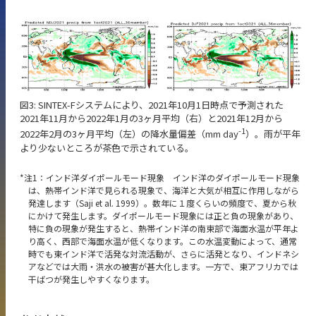
図3: SINTEX-Fシステムにより、2021年10月1日時点で予測された
2021年11月から2022年1月の3ヶ月平均（右）と2021年12月から
-1
2022年2月の3ヶ月平均（左）の降水量偏差（mm day
）。雨が平年
より少ないところが茶色で示されている。
注1：インド洋ダイポールモード現象 インド洋のダイポールモード現象
は、熱帯インド洋で見られる現象で、海洋と大気が相互に作用しながら
発達します（Saji et al. 1999）。数年に１度くらいの頻度で、夏から秋
にかけて発生します。ダイポールモード現象には正と負の現象があり、
特に負の現象が発生すると、熱帯インド洋の南東部で海面水温が平年よ
り高く、西部で海面水温が低くなります。この水温変動によって、通常
時でも東インド洋で活発な対流活動が、さらに活発となり、インドネシ
アなどでは大雨・洪水の被害が甚大化します。一方で、東アフリカでは
干ばつが発生しやすくなります。