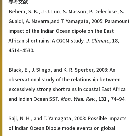
参考文献
Behera, S. K., J.-J. Luo, S. Masson, P. Delecluse, S.
Gualdi, A. Navarra,and T. Yamagata, 2005: Paramount
impact of the Indian Ocean dipole on the East
African short rains: A CGCM study.
J. Climate
,
18
,
4514–4530.
Black, E., J. Slingo, and K. R. Sperber, 2003: An
observational study of the relationship between
excessively strong short rains in coastal East Africa
and Indian Ocean SST.
Mon. Wea. Rev
.,
131
, 74–94.
Saji, N. H., and T. Yamagata, 2003: Possible impacts
of Indian Ocean Dipole mode events on global