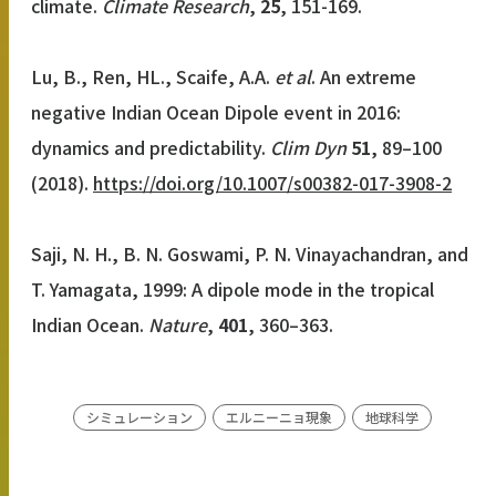
climate.
Climate Research
,
25
, 151-169.
Lu, B., Ren, HL., Scaife, A.A.
et al
. An extreme
negative Indian Ocean Dipole event in 2016:
dynamics and predictability.
Clim Dyn
51
, 89–100
(2018).
https://doi.org/10.1007/s00382-017-3908-2
Saji, N. H., B. N. Goswami, P. N. Vinayachandran, and
T. Yamagata, 1999: A dipole mode in the tropical
Indian Ocean.
Nature
,
401
, 360–363.
シミュレーション
エルニーニョ現象
地球科学