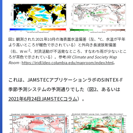
図1: 観測された2021年10月の海表面水温偏差（左、°C、水温が平年
より高いところが暖色で示されている）と外向き長波放射偏差
-2
（右、W m
、対流活動が不活発なところ、すなわち雨が少ないとこ
ろが茶色で示されている）。参考
IRI Climate and Society Map
Room
:
https://iridl.ldeo.columbia.edu/maproom/index.html
。
これは、JAMSTECアプリケーションラボのSINTEX-F
季節予測システムの予測通りでした（
図2
、あるいは
2021年6月24日JAMSTECコラム
）。