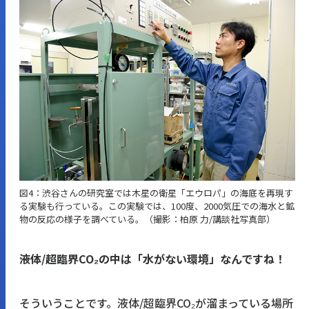
図4：渋谷さんの研究室では木星の衛星「エウロパ」の海底を再現す
る実験も行っている。この実験では、100度、2000気圧での海水と鉱
物の反応の様子を調べている。（撮影：柏原 力/講談社写真部）
――液体/超臨界CO₂の中は「水がない環境」なんですね！
そういうことです。液体/超臨界CO₂が溜まっている場所