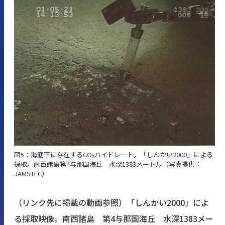
図5：海底下に存在するCO₂ハイドレート。「しんかい2000」による
採取。南西諸島第4与那国海丘 水深1383メートル（写真提供：
JAMSTEC）
（リンク先に掲載の動画参照）「しんかい2000」によ
る採取映像。南西諸島 第4与那国海丘 水深1383メー