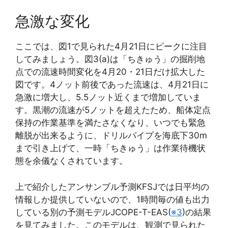
急激な変化
ここでは、図1で見られた4月21日にピークに注目
してみましょう。図3(a)は「ちきゅう」の掘削地
点での流速時間変化を4月20・21日だけ拡大した
図です。4ノット前後であった流速は、4月21日に
急激に増大し、5.5ノット近くまで増加していま
す。黒潮の流速が5ノットを超えたため、船体
定点
保持の作業基準を満たさなくなり、いつでも緊急
離脱が出来るように、
ドリルパイプを海底下30m
まで引き上げて、一時「ちきゅう」は作業待機状
態を余儀なくされています。
上で紹介したアンサンブル予測KFSJでは日平均の
情報しか提供していないので、1時間毎の値も出力
している別の予測モデルJCOPE-T-EAS(
※3
)の結果
を見てみました。このモデルは、観測で見られた