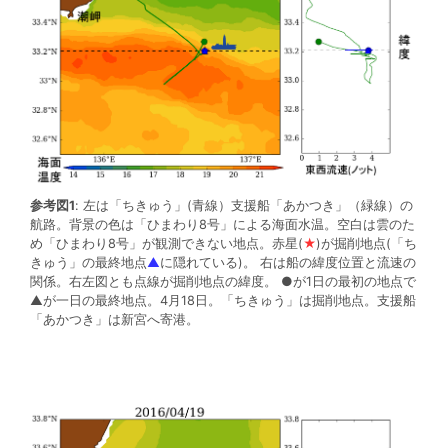
参考図1
: 左は「ちきゅう」(青線）支援船「あかつき」（緑線）の
航路。背景の色は「ひまわり8号」による海面水温。空白は雲のた
め「ひまわり8号」が観測できない地点。赤星(
★
)が掘削地点(「ち
きゅう」の最終地点
▲
に隠れている)。 右は船の緯度位置と流速の
関係。右左図とも点線が掘削地点の緯度。 ●が1日の最初の地点で
▲が一日の最終地点。4月18日。「ちきゅう」は掘削地点。支援船
「あかつき」は新宮へ寄港。