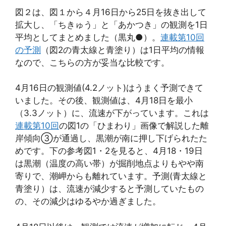
図２は、図１から４月16日から25日を抜き出して
拡大し、「ちきゅう」と「あかつき」の観測を1日
平均としてまとめました（黒丸●）。
連載第10回
の予測
（図2の青太線と青塗り）は1日平均の情報
なので、こちらの方が妥当な比較です。
4月16日の観測値(4.2ノット)はうまく予測できて
いました。その後、観測値は、4月18日を最小
（3.3ノット）に、流速が下がっています。これは
連載第10回
の図1の「ひまわり」画像で解説した離
岸傾向③が通過し、黒潮が南に押し下げられたた
めです。下の参考図1・2を見ると、4月18・19日
は黒潮（温度の高い帯）が掘削地点よりもやや南
寄りで、潮岬からも離れています。予測(青太線と
青塗り）は、流速が減少すると予測していたもの
の、その減少はゆるやか過ぎました。