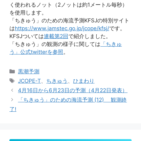
く使われるノット（2ノットは約1メートル毎秒）
を使用します。
「ちきゅう」のための海流予測KFSJの特別サイト
は
https://www.jamstec.go.jp/jcope/kfsj/
です。
KFSJついては
連載第2回
で紹介しました。
「ちきゅう」の観測の様子に関しては
「ちきゅ
う」公式twitterを参照
。
カ
黒潮予測
テ
タ
JCOPE-T
、
ちきゅう
、
ひまわり
ゴ
グ
4月16日から6月23日の予測（4月22日発表）
リ
「ちきゅう」のための海流予測 (12) 観測終
ー
了!