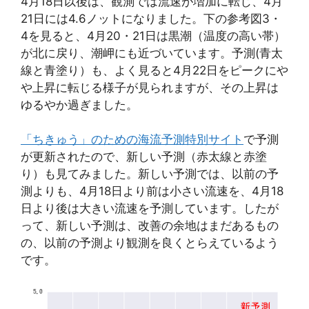
4月18日以後は、観測では流速が増加に転じ、4月
21日には4.6ノットになりました。下の参考図3・
4を見ると、4月20・21日は黒潮（温度の高い帯）
が北に戻り、潮岬にも近づいています。予測(青太
線と青塗り）も、よく見ると4月22日をピークにや
や上昇に転じる様子が見られますが、その上昇は
ゆるやか過ぎました。
「ちきゅう」のための海流予測特別サイト
で予測
が更新されたので、新しい予測（赤太線と赤塗
り）も見てみました。新しい予測では、以前の予
測よりも、4月18日より前は小さい流速を、4月18
日より後は大きい流速を予測しています。したが
って、新しい予測は、改善の余地はまだあるもの
の、以前の予測より観測を良くとらえているよう
です。