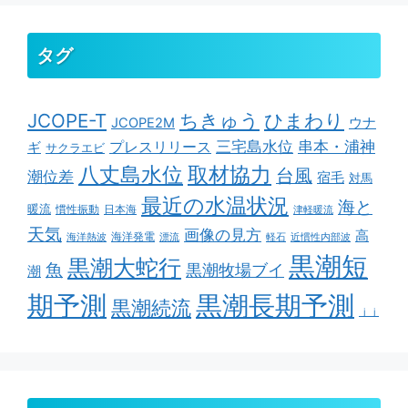
タグ
ちきゅう
ひまわり
JCOPE-T
ウナ
JCOPE2M
串本・浦神
三宅島水位
ギ
プレスリリース
サクラエビ
取材協力
八丈島水位
台風
潮位差
宿毛
対馬
最近の水温状況
海と
暖流
慣性振動
日本海
津軽暖流
天気
画像の見方
高
海洋発電
海洋熱波
漂流
軽石
近慣性内部波
黒潮短
黒潮大蛇行
魚
黒潮牧場ブイ
潮
期予測
黒潮長期予測
黒潮続流
ｊｊ