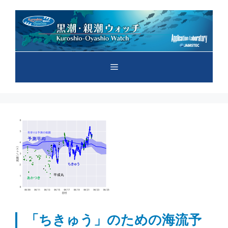
コ
ン
テ
ン
ツ
メ
へ
ス
キ
ニ
ッ
プ
ュ
ー
「ちきゅう」のための海流予