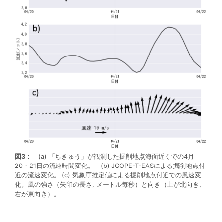
図3：
(a) 「ちきゅう」が観測した掘削地点海面近くでの4月
20・21日の流速時間変化。 (b) JCOPE-T-EASによる掘削地点付
近の流速変化。 (c) 気象庁推定値による掘削地点付近での風速変
化。風の強さ（矢印の長さ, メートル毎秒）と向き（上が北向き、
右が東向き）。