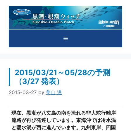
コ
ン
テ
ン
ツ
メ
へ
ス
キ
ニ
ッ
プ
2015/03/21～05/28の予測
ュ
（3/27 発表）
ー
2015-03-27
by
美山 透
現在、黒潮が八丈島の南を流れる非大蛇行離岸
流路が再び発達しています。東海沖では冷水渦
と暖水渦が西に進んでいます。九州東岸、四国