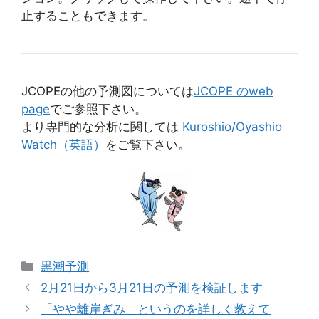
止することもできます。
JCOPEの他の予測図については
JCOPE のweb
page
でご参照下さい。
より専門的な分析に関しては
Kuroshio/Oyashio
Watch（英語）
をご覧下さい。
カ
黒潮予測
テ
2月21日から3月21日の予測を検証します
ゴ
「やや離岸ぎみ」というのを詳しく教えて
リ