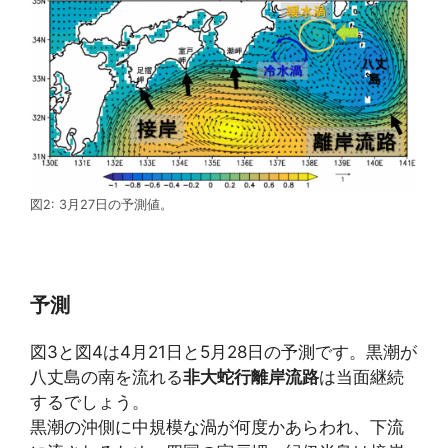
図2: 3月27日の予測値。
予測
図3と図4は4月21日と5月28日の予測です。黒潮が
八丈島の南を流れる
非大蛇行離岸流路
は当面継続
するでしょう。
黒潮の沖側に中規模な渦が何度かあらわれ、下流