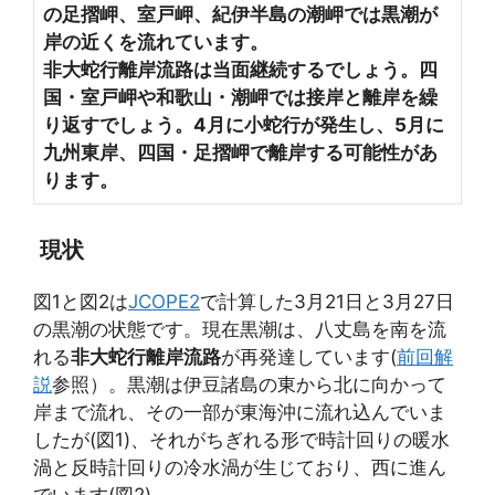
の足摺岬、室戸岬、紀伊半島の潮岬では黒潮が
岸の近くを流れています。
非大蛇行離岸流路は当面継続するでしょう。四
国・室戸岬や和歌山・潮岬では接岸と離岸を繰
り返すでしょう。4月に小蛇行が発生し、5月に
九州東岸、四国・足摺岬で離岸する可能性があ
ります。
現状
図1と図2は
JCOPE2
で計算した3月21日と3月27日
の黒潮の状態です。現在黒潮は、八丈島を南を流
れる
非大蛇行離岸流路
が再発達しています(
前回解
説
参照）。黒潮は伊豆諸島の東から北に向かって
岸まで流れ、その一部が東海沖に流れ込んでいま
したが(図1)、それがちぎれる形で時計回りの暖水
渦と反時計回りの冷水渦が生じており、西に進ん
でいます(図2)。