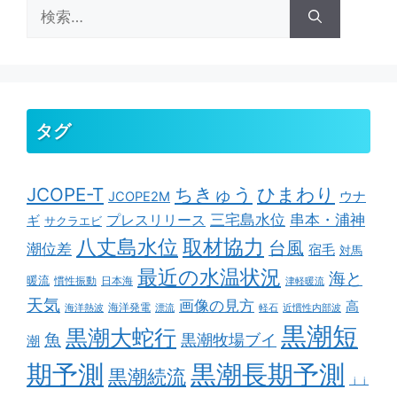
検
索:
タグ
ちきゅう
ひまわり
JCOPE-T
ウナ
JCOPE2M
串本・浦神
三宅島水位
ギ
プレスリリース
サクラエビ
取材協力
八丈島水位
台風
潮位差
宿毛
対馬
最近の水温状況
海と
暖流
慣性振動
日本海
津軽暖流
天気
画像の見方
高
海洋発電
海洋熱波
漂流
軽石
近慣性内部波
黒潮短
黒潮大蛇行
魚
黒潮牧場ブイ
潮
期予測
黒潮長期予測
黒潮続流
ｊｊ