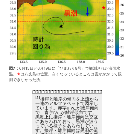
図7：
6月15日と6月19日に「ひまわり8号」で観測された海面水
温。
★
は八丈島の位置。白くなっているところは雲がかかって観
測できなかった所。
[1]
接岸と離岸の傾向を上流から
一連のアルファベットで図示し
ています。赤字u,w,,が接岸傾向
で、青字r,v,,が離岸傾向です。
黒潮上に接岸・離岸傾向は交互
にあらわれており、黒潮が波う
っている様子をあらわしていま
す。接岸・離岸傾向は黒潮の流