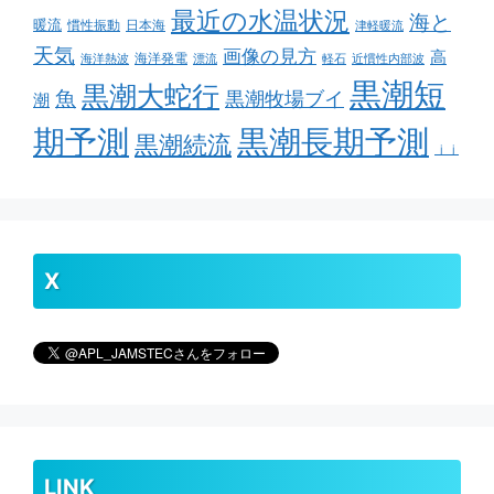
最近の水温状況
海と
暖流
慣性振動
日本海
津軽暖流
天気
画像の見方
高
海洋発電
海洋熱波
漂流
軽石
近慣性内部波
黒潮短
黒潮大蛇行
魚
黒潮牧場ブイ
潮
期予測
黒潮長期予測
黒潮続流
ｊｊ
X
LINK