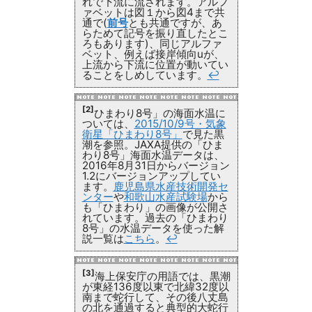
れで下流に流されます。アルフ
ァベットは図１から図4まで共
通で(
前号
とも共通ですが、あ
らためて記号を振り直したとこ
ろもあります)、同じアルファ
ベット、例えば接岸傾向uが、
上流から下流に位置が動いてい
ることをしめしています。
↩
[2]
ひまわり8号」の海面水温に
ついては、
2015/10/9号・気象
衛星「ひまわり8号」
で見た黒
潮を参照。JAXA提供の「ひま
わり8号」海面水温データは、
2016年8月31日からバージョン
1.2にバージョンアップしてい
ます。
鹿児島県水産技術開発セ
ンター
や
和歌山水産試験場
から
も「ひまわり」の画像が公開さ
れています。過去の「ひまわり
8号」の水温データを使った解
説一覧は
こちら
。
↩
[3]
海上保安庁の用語では、黒潮
が東経136度以東で北緯32度以
南まで蛇行して、その後八丈島
の北を通過すると典型的大蛇行