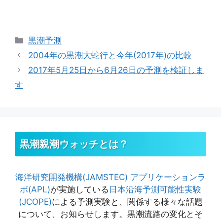
カ
黒潮予測
テ
2004年の黒潮大蛇行と今年(2017年)の比較
ゴ
2017年5月25日から6月26日の予測を検証しま
リ
す
ー
黒潮親潮ウォッチとは？
海洋研究開発機構(JAMSTEC)
アプリケーションラ
ボ(APL)
が実施している
日本沿海予測可能性実験
(JCOPE)
による予測実験と、関係する様々な話題
について、お知らせします。黒潮流路の変化とそ