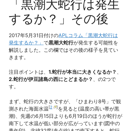
「黒潮大蛇行は発生
するか？」その後
2017年5月31日付けの
APLコラム「黒潮大蛇行は
発生するか？」
で
黒潮大蛇行
が発生する可能性を
解説しました。この欄ではその後の様子を見てい
きます。
注目ポイントは、
1.蛇行が本当に大きくなるか？
、
2.蛇行が伊豆諸島の西にとどまるか？
、の2つで
す。
まず、蛇行の大きさですが、「ひまわり8号」で観
[
2
]
測された海面水温
を見ると(温度の高い帯が黒
潮)、先週の6月15日よりも6月19日のほうが蛇行が
南下して水温が低い部分が広がっています(図中の
青矢印)。北緯32度(赤点線)まで南下すると、蛇行