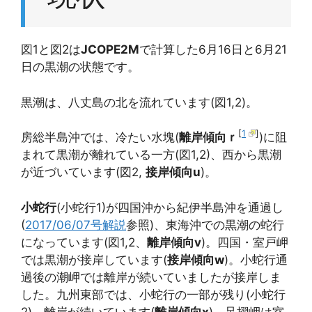
図1と図2は
JCOPE2M
で計算した6月16日と6月21
日の黒潮の状態です。
黒潮は、八丈島の北を流れています(図1,2)。
[
1
]
房総半島沖では、冷たい水塊(
離岸傾向
ｒ
)に阻
まれて黒潮が離れている一方(図1,2)、西から黒潮
が近づいています(図2,
接岸傾向u
)。
小蛇行
(小蛇行1)が四国沖から紀伊半島沖を通過し
(
2017/06/07号解説
参照)、東海沖での黒潮の蛇行
になっています(図1,2、
離岸傾向v
)。四国・室戸岬
では黒潮が接岸しています(
接岸傾向w
)。小蛇行通
過後の潮岬では離岸が続いていましたが接岸しま
した。九州東部では、小蛇行の一部が残り(小蛇行
2)、離岸が続いています(
離岸傾向x
)。足摺岬は室