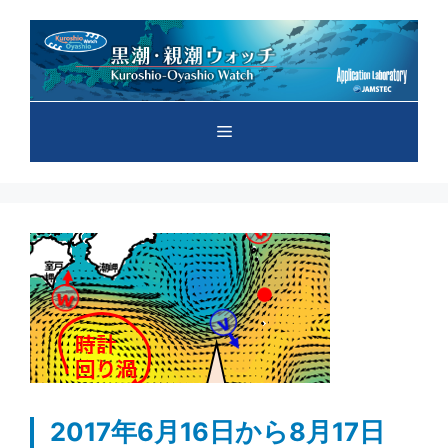
コ
ン
テ
ン
ツ
メ
へ
ス
キ
ニ
ッ
プ
ュ
ー
2017年6月16日から8月17日