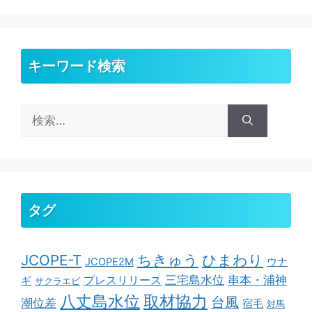
キーワード検索
検
索:
タグ
ちきゅう
ひまわり
JCOPE-T
ウナ
JCOPE2M
串本・浦神
三宅島水位
ギ
プレスリリース
サクラエビ
取材協力
八丈島水位
台風
潮位差
宿毛
対馬