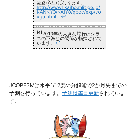
流路(A型)になります。
http://www1.kaiho.mlit.go.jp/
KANKYO/KAIYO/qboc/exp/yo
ugo.html
↩
[4]
2013年の大きな蛇行はシラ
スの不漁との関係が指摘されて
います。
↩
JCOPE3Mは水平1/12度の分解能で2か月先までの
予測を行っています。
予測は毎日更新
されていま
す。