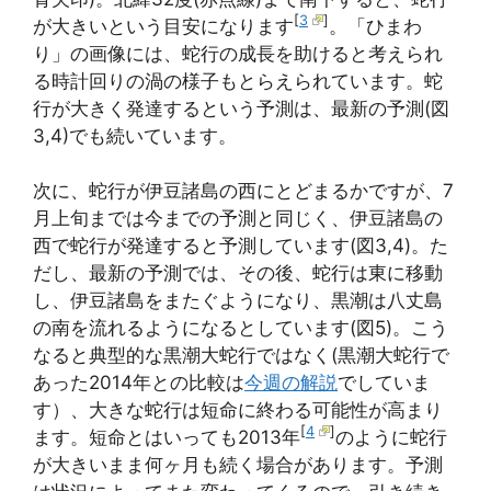
[
3
]
が大きいという目安になります
。「ひまわ
り」の画像には、蛇行の成長を助けると考えられ
る時計回りの渦の様子もとらえられています。蛇
行が大きく発達するという予測は、最新の予測(図
3,4)でも続いています。
次に、蛇行が伊豆諸島の西にとどまるかですが、7
月上旬までは今までの予測と同じく、伊豆諸島の
西で蛇行が発達すると予測しています(図3,4)。た
だし、最新の予測では、その後、蛇行は東に移動
し、伊豆諸島をまたぐようになり、黒潮は八丈島
の南を流れるようになるとしています(図5)。こう
なると典型的な黒潮大蛇行ではなく(黒潮大蛇行で
あった2014年との比較は
今週の解説
でしていま
す）、大きな蛇行は短命に終わる可能性が高まり
[
4
]
ます。短命とはいっても2013年
のように蛇行
が大きいまま何ヶ月も続く場合があります。予測