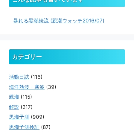
暴れる黒潮続流 (親潮ウォッチ2016/07)
カテゴリー
活動日誌
(116)
海洋熱波・寒波
(39)
親潮
(115)
解説
(217)
黒潮予測
(909)
黒潮予測検証
(87)