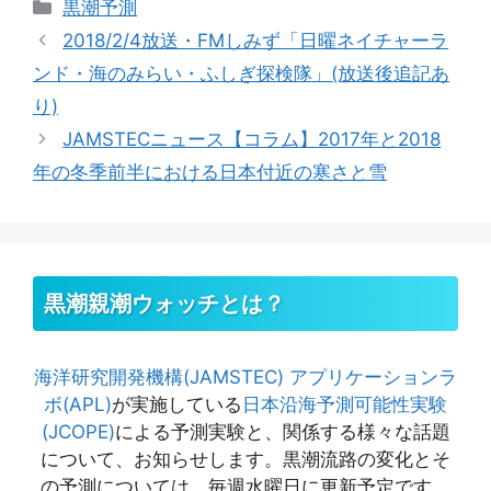
カ
黒潮予測
テ
2018/2/4放送・FMしみず「日曜ネイチャーラ
ゴ
ンド・海のみらい・ふしぎ探検隊」(放送後追記あ
リ
り)
ー
JAMSTECニュース【コラム】2017年と2018
年の冬季前半における日本付近の寒さと雪
黒潮親潮ウォッチとは？
海洋研究開発機構(JAMSTEC)
アプリケーションラ
ボ(APL)
が実施している
日本沿海予測可能性実験
(JCOPE)
による予測実験と、関係する様々な話題
について、お知らせします。黒潮流路の変化とそ
の予測については、毎週水曜日に更新予定です。