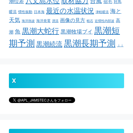
取材協力
八丈島水位
台風
潮位差
宿毛
対馬
最近の水温状況
海と
暖流
慣性振動
日本海
津軽暖流
天気
画像の見方
高
海洋発電
海洋熱波
漂流
軽石
近慣性内部波
黒潮短
黒潮大蛇行
魚
黒潮牧場ブイ
潮
期予測
黒潮長期予測
黒潮続流
ｊｊ
X