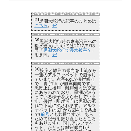
[1]
黒潮大蛇行の記事のまとめは
こちら
。
↩
[2]
黒潮大蛇行時の東海沿岸への
暖水進入については2017/9/13
号「
黒潮大蛇行で浸水被害？
」
を参照。
↩
[3]
接岸と離岸の傾向を上流から
一連のアルファベットで図示し
ています。赤字e,g,が接岸傾向
で、青字f,h,,が離岸傾向です。
黒潮上に接岸・離岸傾向は交互
にあらわれており、黒潮が波う
っている様子をあらわしていま
す。接岸・離岸傾向は黒潮の流
れで下流に流されます。アルフ
ァベットは図1から図4まで共通
で(
前号
とも共通ですが、あら
ためて記号を振り直したところ
もあります)、同じアルファベ
ット、たとえば離岸傾向fが、