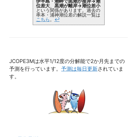
伊半島・潮岬で黒潮が接岸→潮
位差大
、
黒潮が離岸→潮位差小
という関係があります。過去の
串本・浦神潮位差の解説一覧は
こちら
。
↩
JCOPE3Mは水平1/12度の分解能で2か月先までの
予測を行っています。
予測は毎日更新
されていま
す。