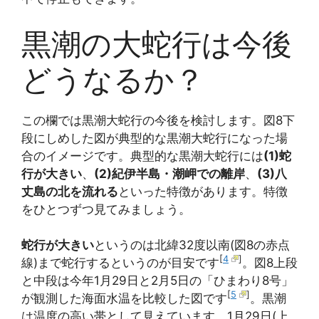
黒潮の大蛇行は今後
どうなるか？
この欄では黒潮大蛇行の今後を検討します。図8下
段にしめした図が典型的な黒潮大蛇行になった場
合のイメージです。典型的な黒潮大蛇行には
(1)蛇
行が大きい
、
(2)紀伊半島・潮岬での離岸
、
(3)八
丈島の北を流れる
といった特徴があります。特徴
をひとつずつ見てみましょう。
蛇行が大きい
というのは北緯32度以南(図8の赤点
[
4
]
線)まで蛇行するというのが目安です
。図8上段
と中段は今年1月29日と2月5日の「ひまわり8号」
[
5
]
が観測した海面水温を比較した図です
。黒潮
は温度の高い帯として見えています。1月29日(上