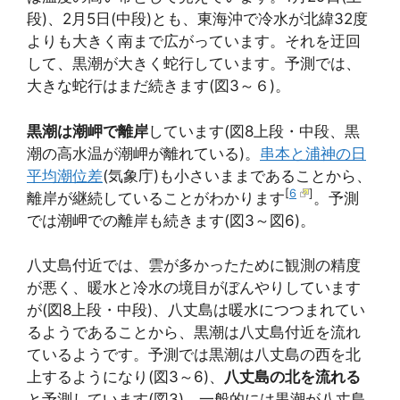
段)、2月5日(中段)とも、東海沖で冷水が北緯32度
よりも大きく南まで広がっています。それを迂回
して、黒潮が大きく蛇行しています。予測では、
大きな蛇行はまだ続きます(図3～６)。
黒潮は潮岬で離岸
しています(図8上段・中段、黒
潮の高水温が潮岬が離れている)。
串本と浦神の日
平均潮位差
(気象庁)も小さいままであることから、
[
6
]
離岸が継続していることがわかります
。予測
では潮岬での離岸も続きます(図3～図6)。
八丈島付近では、雲が多かったために観測の精度
が悪く、暖水と冷水の境目がぼんやりしています
が(図8上段・中段)、八丈島は暖水につつまれてい
るようであることから、黒潮は八丈島付近を流れ
ているようです。予測では黒潮は八丈島の西を北
上するようになり(図3～6)、
八丈島の北を流れる
と予測しています(図3)。一般的には黒潮が八丈島