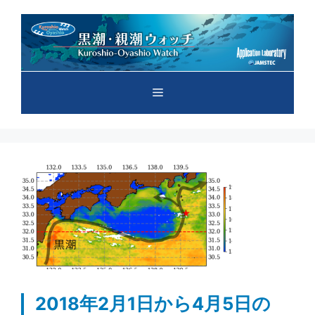
コ
ン
テ
ン
ツ
メ
へ
ス
キ
ニ
ッ
プ
ュ
ー
2018年2月1日から4月5日の