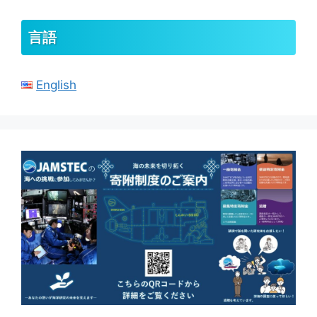
ブ
言語
English