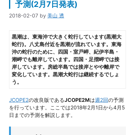
予測(2月7日発表)
2018-02-07
by
美山 透
黒潮は、東海沖で大きく蛇行しています(黒潮大
蛇行)。八丈島付近を黒潮が流れています。東海
沖の蛇行のために、四国・室戸岬、紀伊半島・
潮岬でも離岸しています。四国・足摺岬では接
岸しています。房総半島では接岸とやや離岸で
変化しています。黒潮大
蛇行は継続するでしょ
う。
JCOPE2
の改良版である
JCOPE2M
は
週2回
の予測
を行っています。ここでは2018年2月1日から4月5
日までの予測を解説します。