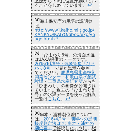
上流から下流に位置が動いてい
ることをしめしています。
↩
[4]
海上保安庁の用語の説明参
照。
http://www1.kaiho.mlit.go.jp/
KANKYO/KAIYO/qboc/exp/yo
ugo.html
↩
[5]
「ひまわり8号」の海面水温
はJAXA提供のデータです。
2015/10/9号・気象衛星「ひま
わり8号」
で見た黒潮を参照し
てください。
鹿児島県水産技術
開発センター
・
和歌山県水産試
験場
・
三重県水産研究所
からも
「ひまわり」の画像が公開され
ています。過去の「ひまわり8
号」の水温データを使った解説
一覧は
こちら
。
↩
[6]
串本・浦神潮位差について
は、
2016/4/1号「潮岬への黒潮
接岸判定法は？: 串本・浦神の
潮位差」
で解説したように、
紀