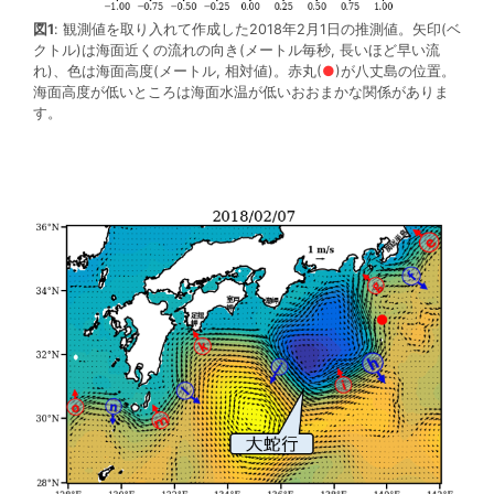
図1
: 観測値を取り入れて作成した2018年2月1日の推測値。矢印(ベ
クトル)は海面近くの流れの向き(メートル毎秒, 長いほど早い流
れ)、色は海面高度(メートル, 相対値)。赤丸(
●
)が八丈島の位置。
海面高度が低いところは海面水温が低いおおまかな関係がありま
す。