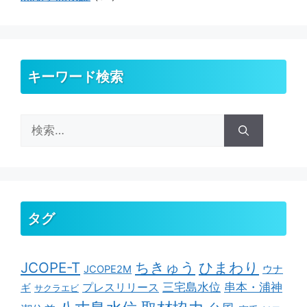
キーワード検索
検
索:
タグ
ちきゅう
ひまわり
JCOPE-T
ウナ
JCOPE2M
串本・浦神
三宅島水位
ギ
プレスリリース
サクラエビ