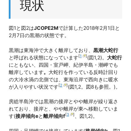
現状
図1と図2は
JCOPE2M
で計算した2018年2月1日と
2月7日の黒潮の状態です。
黒潮は東海沖で大きく離岸しており、
黒潮大蛇行
[
1
]
と呼ばれる状態になっています
(図1,2)。
大蛇行
にともない、四国・室戸岬、紀伊半島・潮岬でも
離岸しています
。
大蛇行を作っている反時計回り
の大冷水渦の北側では、東海沿岸で西向きに暖水
[
2
]
が入りやすい状況です
(図1,2。図8も参照。)。
房総半島沖では黒潮の接岸とやや離岸が繰り返さ
れており、接岸と、やや離岸が東へ移動していま
[
3
]
す(
接岸傾向e
と
離岸傾向f
、図1,2)。
四国・足摺岬では接岸しています(
接岸傾向k
、図1,