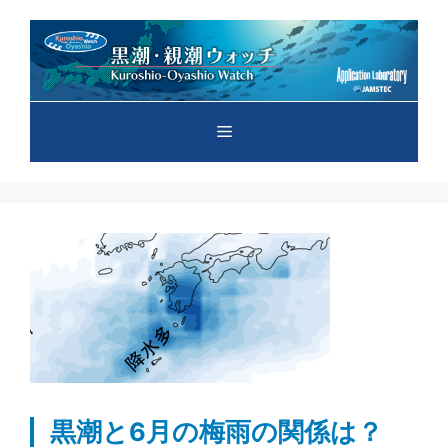
コ
ン
テ
ン
ツ
メ
へ
ス
キ
ニ
ッ
プ
ュ
ー
黒潮と6月の梅雨の関係は？