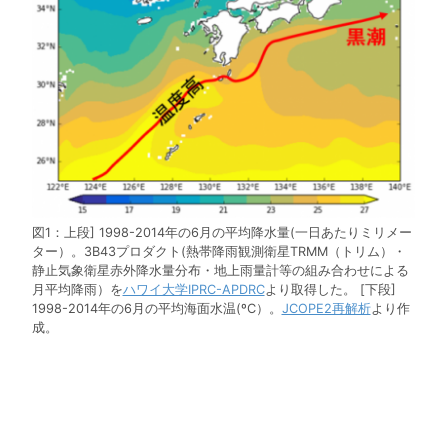
図1：上段] 1998-2014年の6月の平均降水量(一日あたりミリメー
ター）。3B43プロダクト(熱帯降雨観測衛星TRMM（トリム）・
静止気象衛星赤外降水量分布・地上雨量計等の組み合わせによる
月平均降雨）を
ハワイ大学IPRC-APDRC
より取得した。 [下段]
1998-2014年の6月の平均海面水温(ºC）。
JCOPE2再解析
より作
成。