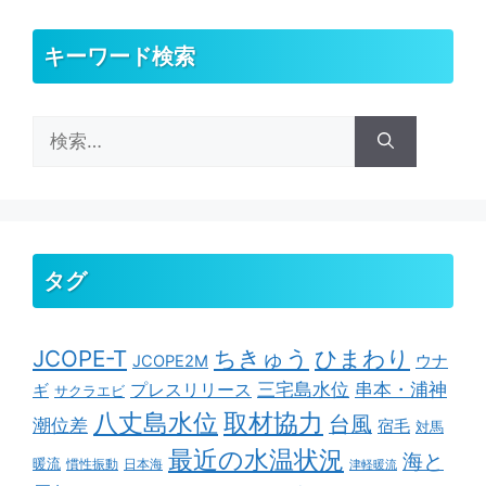
キーワード検索
検
索:
タグ
ちきゅう
ひまわり
JCOPE-T
ウナ
JCOPE2M
串本・浦神
三宅島水位
ギ
プレスリリース
サクラエビ
取材協力
八丈島水位
台風
潮位差
宿毛
対馬
最近の水温状況
海と
暖流
慣性振動
日本海
津軽暖流