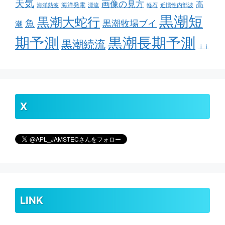
天気
画像の見方
高
海洋発電
海洋熱波
漂流
軽石
近慣性内部波
黒潮短
黒潮大蛇行
魚
黒潮牧場ブイ
潮
期予測
黒潮長期予測
黒潮続流
ｊｊ
X
LINK