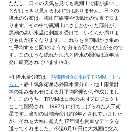
ただし、日々の天気を見ても黒潮上で雨が多いこ
とがはっきり見えるわけではありません。日々の
降水の分布は、梅雨前線帯や低気圧の位置で決ま
ります。その中で黒潮上にさしかかった部分が、
黒潮の高い水温に刺激を受けて、いくらか周りよ
りも雨が多くなります。これらを長期間かき集め
て平均すると図1のような 分布が浮かび上がるので
す。このような隠れた海流と降水の関係は近年活
発に研究されています(※3)。
※1 降水量分布は、
熱帯降雨観測衛星TRMM（トリ
ム）
・静止気象衛星赤外降水量分布・地上雨量計
等の組み合わせによる月平均降雨から作成しまし
た。このうち、TRMMは日米の共同プロジェクト
として開発され、1997年に打ち上げられた人工衛
星です。当初の目標寿命は約3年とされていました
が、それを大幅に超えた17年間も貴重なデータを
送ってくれました。今週6月16日に大気圏に突入