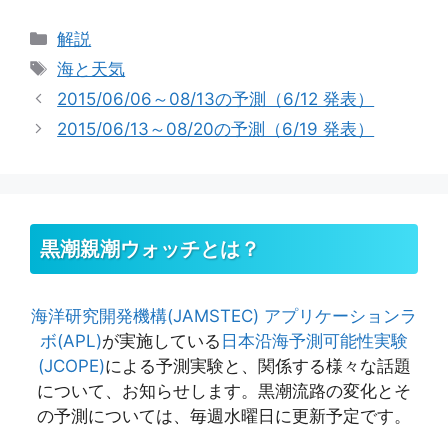
カ
解説
テ
タ
海と天気
ゴ
グ
2015/06/06～08/13の予測（6/12 発表）
リ
2015/06/13～08/20の予測（6/19 発表）
ー
黒潮親潮ウォッチとは？
海洋研究開発機構(JAMSTEC)
アプリケーションラ
ボ(APL)
が実施している
日本沿海予測可能性実験
(JCOPE)
による予測実験と、関係する様々な話題
について、お知らせします。黒潮流路の変化とそ
の予測については、毎週水曜日に更新予定です。