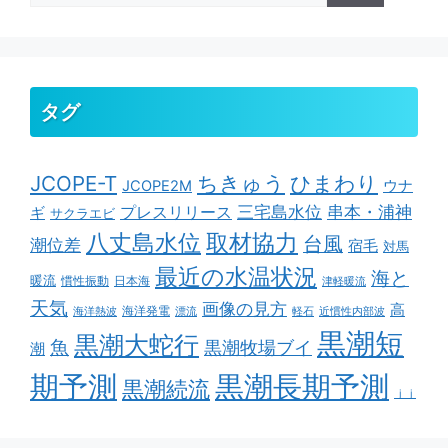
タグ
ちきゅう
ひまわり
JCOPE-T
ウナ
JCOPE2M
串本・浦神
三宅島水位
ギ
プレスリリース
サクラエビ
取材協力
八丈島水位
台風
潮位差
宿毛
対馬
最近の水温状況
海と
暖流
慣性振動
日本海
津軽暖流
天気
画像の見方
高
海洋発電
海洋熱波
漂流
軽石
近慣性内部波
黒潮短
黒潮大蛇行
魚
黒潮牧場ブイ
潮
期予測
黒潮長期予測
黒潮続流
ｊｊ