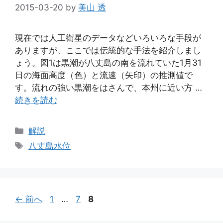
2015-03-20
by
美山 透
現在では人工衛星のデータなどいろいろな手段が
ありますが、ここでは伝統的な手法を紹介しまし
ょう。図1は黒潮が八丈島の南を流れていた1月31
日の海面高度（色）と流速（矢印）の推測値で
す。流れの強い黒潮をはさんで、本州に近い方 …
続きを読む
カ
解説
テ
タ
八丈島水位
ゴ
グ
リ
ー
ペ
ペ
ペ
←
前へ
1
…
7
8
ー
ー
ー