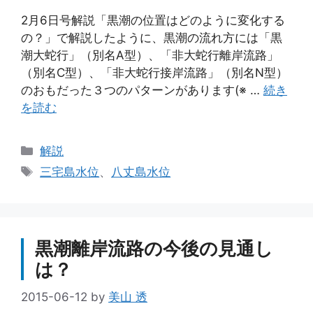
2月6日号解説「黒潮の位置はどのように変化する
の？」で解説したように、黒潮の流れ方には「黒
潮大蛇行」（別名A型）、「非大蛇行離岸流路」
（別名C型）、「非大蛇行接岸流路」（別名N型）
のおもだった３つのパターンがあります(※ …
続き
を読む
カ
解説
テ
タ
三宅島水位
、
八丈島水位
ゴ
グ
リ
ー
黒潮離岸流路の今後の見通し
は？
2015-06-12
by
美山 透