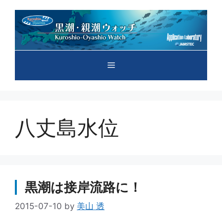
コ
ン
テ
ン
ツ
メ
へ
ス
キ
ニ
ッ
プ
八丈島水位
ュ
ー
黒潮は接岸流路に！
2015-07-10
by
美山 透