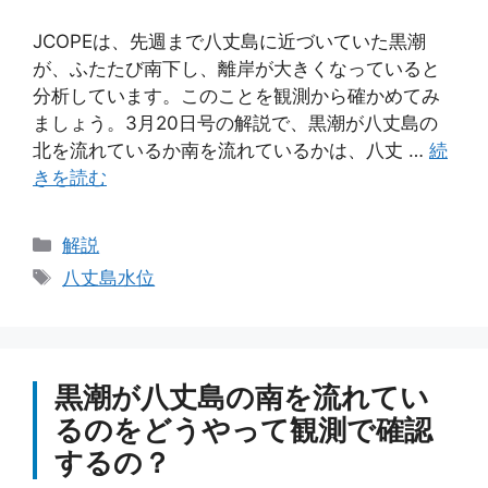
JCOPEは、先週まで八丈島に近づいていた黒潮
が、ふたたび南下し、離岸が大きくなっていると
分析しています。このことを観測から確かめてみ
ましょう。3月20日号の解説で、黒潮が八丈島の
北を流れているか南を流れているかは、八丈 …
続
きを読む
カ
解説
テ
タ
八丈島水位
ゴ
グ
リ
ー
黒潮が八丈島の南を流れてい
るのをどうやって観測で確認
するの？