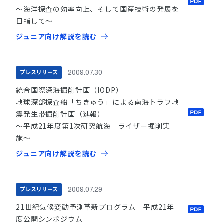
〜海洋探査の効率向上、そして国産技術の発展を
目指して〜
ジュニア向け解説を読む
プレスリリース
2009.07.30
統合国際深海掘削計画（IODP）
地球深部探査船「ちきゅう」による南海トラフ地
震発生帯掘削計画（速報）
〜平成21年度第1次研究航海 ライザー掘削実
施〜
ジュニア向け解説を読む
プレスリリース
2009.07.29
21世紀気候変動予測革新プログラム 平成21年
度公開シンポジウム