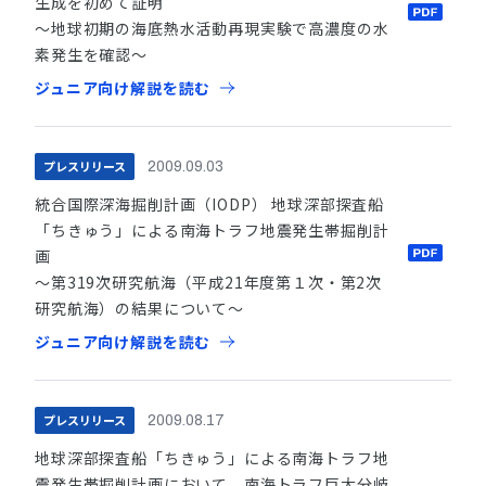
生成を初めて証明
〜地球初期の海底熱水活動再現実験で高濃度の水
素発生を確認〜
ジュニア向け解説を読む
プレスリリース
2009.09.03
統合国際深海掘削計画（IODP） 地球深部探査船
「ちきゅう」による南海トラフ地震発生帯掘削計
画
〜第319次研究航海（平成21年度第１次・第2次
研究航海）の結果について〜
ジュニア向け解説を読む
プレスリリース
2009.08.17
地球深部探査船「ちきゅう」による南海トラフ地
震発生帯掘削計画において 南海トラフ巨大分岐