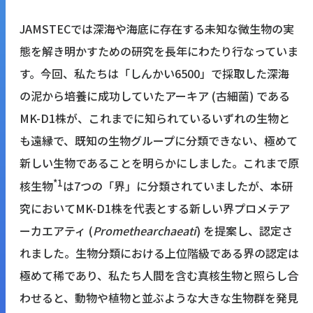
JAMSTECでは深海や海底に存在する未知な微生物の実
態を解き明かすための研究を長年にわたり行なっていま
す。今回、私たちは「しんかい6500」で採取した深海
の泥から培養に成功していたアーキア (古細菌) である
MK-D1株が、これまでに知られているいずれの生物と
も遠縁で、既知の生物グループに分類できない、極めて
新しい生物であることを明らかにしました。これまで原
*1
核生物
は7つの「界」に分類されていましたが、本研
究においてMK-D1株を代表とする新しい界プロメテア
ーカエアティ (
Promethearchaeati
) を提案し、認定さ
れました。生物分類における上位階級である界の認定は
極めて稀であり、私たち人間を含む真核生物と照らし合
わせると、動物や植物と並ぶような大きな生物群を発見