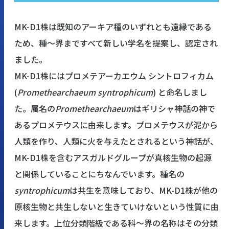
MK-D1株は既知のアーキア種のいずれとも遠縁である
ため、種〜界まですべて新しい学名を提案し、認定され
ました。
MK-D1株にはプロメテアーカエウム シントロフィカム
(
Promethearchaeum syntrophicum
) と命名しまし
た。属名の
Promethearchaeum
はギリシャ神話の神で
あるプロメテウスに由来します。プロメテウスが泥から
人類を作り、人類に火を与えたとされるという神話が、
MK-D1株を含むアスガルドグループが真核生物の起源
と関係していることにちなんでいます。種名の
syntrophicum
は共生を意味しており、MK-D1株が他の
原核生物と共生しないと生きていけないという性質に由
来します。上位分類階級である科〜界の名称はその分類