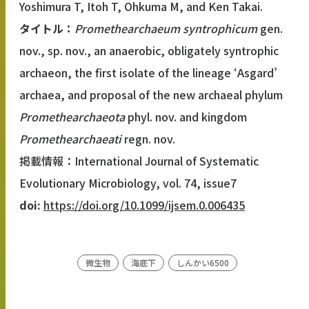
Yoshimura T, Itoh T, Ohkuma M, and Ken Takai.
タイトル：
Promethearchaeum syntrophicum
gen.
nov., sp. nov., an anaerobic, obligately syntrophic
archaeon, the first isolate of the lineage ‘Asgard’
archaea, and proposal of the new archaeal phylum
Promethearchaeota
phyl. nov. and kingdom
Promethearchaeati
regn. nov.
掲載情報：International Journal of Systematic
Evolutionary Microbiology, vol. 74, issue7
doi:
https://doi.org/10.1099/ijsem.0.006435
微生物
海底下
しんかい6500