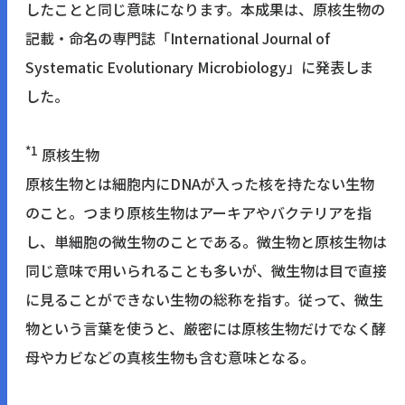
したことと同じ意味になります。本成果は、原核生物の
記載・命名の専門誌「International Journal of
Systematic Evolutionary Microbiology」に発表しま
した。
*1
原核生物
原核生物とは細胞内にDNAが入った核を持たない生物
のこと。
つまり原核生物はアーキアやバクテリアを指
し、単細胞の
微生物のことである。
微生物と原核生物は
同じ意味で用いられることも多いが、微生物は
目で直接
に見ることができない生物の総称を指す。従って、
微生
物という言葉を使うと、厳密には原核生物だけでなく酵
母やカ
ビなどの真核生物も含む意味となる。