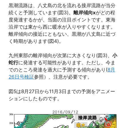
黒潮流路は、八丈島の北を流れる接岸流路が当分
続くと予測しています(図3)。
離岸傾向x
がどの程
度発達するかが、当面の注目ポイントです。東海
沿岸では東から西に暖水が入りやすくなります。
離岸傾向の接近にともない、黒潮が八丈島に近づ
く時期があります(図4)。
九州東部の離岸傾向が次第に大きくなり(図3)、
小
蛇行
に発達する可能性があります。ただし、今ま
でのところ発達を過大に予測する傾向があり(
8月
26日号検証
参照）、注意が必要です。
図5は8月27日から11月3日までの予測をアニメー
ションにしたものです。