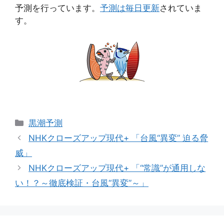
予測を行っています。
予測は毎日更新
されていま
す。
カ
黒潮予測
テ
NHKクローズアップ現代+ 「台風“異変” 迫る脅
ゴ
威」
リ
NHKクローズアップ現代+ 「“常識”が通用しな
ー
い！？～徹底検証・台風“異変”～」