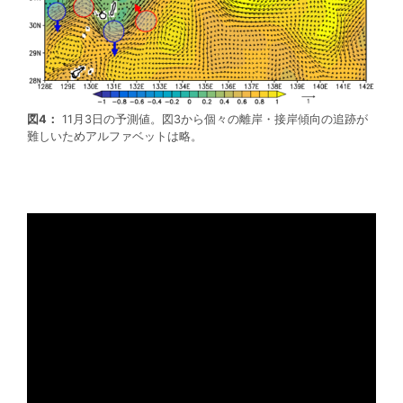
図4：
11月3日の予測値。図3から個々の離岸・接岸傾向の追跡が
難しいためアルファベットは略。