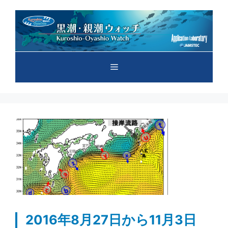
コ
ン
テ
ン
ツ
メ
へ
ス
キ
ニ
ッ
プ
ュ
ー
2016年8月27日から11月3日