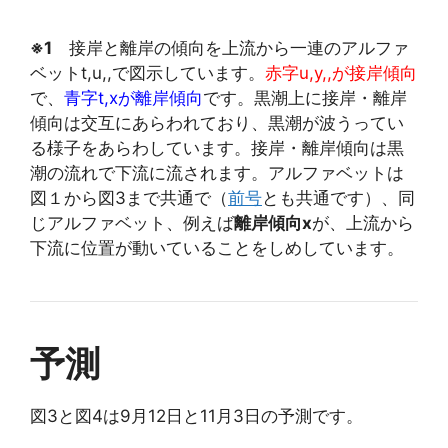
※1
接岸と離岸の傾向を上流から一連のアルファ
ベットt,u,,で図示しています。
赤字u,y,,が接岸傾向
で、
青字t,xが離岸傾向
です。黒潮上に接岸・離岸
傾向は交互にあらわれており、黒潮が波うってい
る様子をあらわしています。接岸・離岸傾向は黒
潮の流れで下流に流されます。アルファベットは
図１から図3まで共通で（
前号
とも共通です）、同
じアルファベット、例えば
離岸傾向x
が、上流から
下流に位置が動いていることをしめしています。
予測
図3と図4は9月12日と11月3日の予測です。