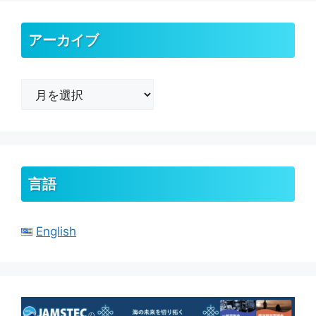
アーカイブ
ア
ー
カ
イ
ブ
言語
English