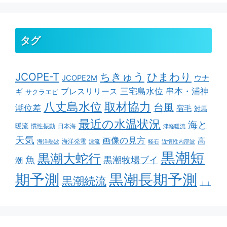
タグ
ちきゅう
ひまわり
JCOPE-T
ウナ
JCOPE2M
串本・浦神
三宅島水位
ギ
プレスリリース
サクラエビ
取材協力
八丈島水位
台風
潮位差
宿毛
対馬
最近の水温状況
海と
暖流
慣性振動
日本海
津軽暖流
天気
画像の見方
高
海洋発電
海洋熱波
漂流
軽石
近慣性内部波
黒潮短
黒潮大蛇行
魚
黒潮牧場ブイ
潮
期予測
黒潮長期予測
黒潮続流
ｊｊ