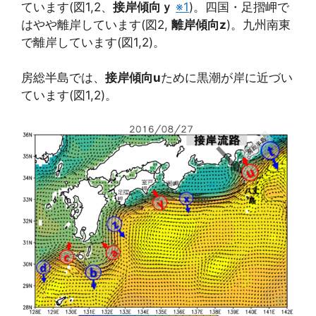
ています(図1,2、
接岸傾向ｙ
※1
)。四国・足摺岬で
はやや離岸しています(図2,
離岸傾向z
)。九州南東
で離岸しています(図1,2)。
房総半島では、
接岸傾向u
ために黒潮が岸に近づい
ています(図1,2)。