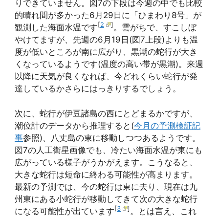
りできていません。図7の下段は今週の中でも比較
的晴れ間が多かった6月29日に「ひまわり8号」が
[
2
]
観測した海面水温です
。雲がちで、すこしぼ
やけてますが、先週の6月19日(図7上段)よりも温
度が低いところが南に広がり、黒潮の蛇行が大き
くなっているようです(温度の高い帯が黒潮)。来週
以降に天気が良くなれば、今どれくらい蛇行が発
達しているかさらにはっきりするでしょう。
次に、蛇行が伊豆諸島の西にとどまるかですが、
潮位計のデータから推理すると(
今月の予測検証記
事
参照)、八丈島の東に移動しつつあるようです。
図7の人工衛星画像でも、冷たい海面水温が東にも
広がっている様子がうかがえます。こうなると、
大きな蛇行は短命に終わる可能性が高まります。
最新の予測では、今の蛇行は東に去り、現在は九
州東にある小蛇行が移動してきて次の大きな蛇行
[
3
]
になる可能性が出ています
。とは言え、これ