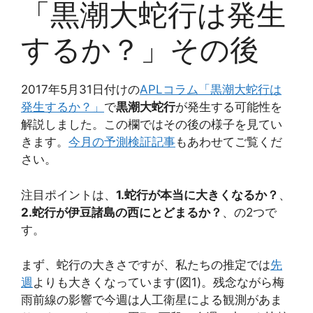
「黒潮大蛇行は発生
するか？」その後
2017年5月31日付けの
APLコラム「黒潮大蛇行は
発生するか？」
で
黒潮大蛇行
が発生する可能性を
解説しました。この欄ではその後の様子を見てい
きます。
今月の予測検証記事
もあわせてご覧くだ
さい。
注目ポイントは、
1.蛇行が本当に大きくなるか？
、
2.蛇行が伊豆諸島の西にとどまるか？
、の2つで
す。
まず、蛇行の大きさですが、私たちの推定では
先
週
よりも大きくなっています(図1)。残念ながら梅
雨前線の影響で今週は人工衛星による観測があま