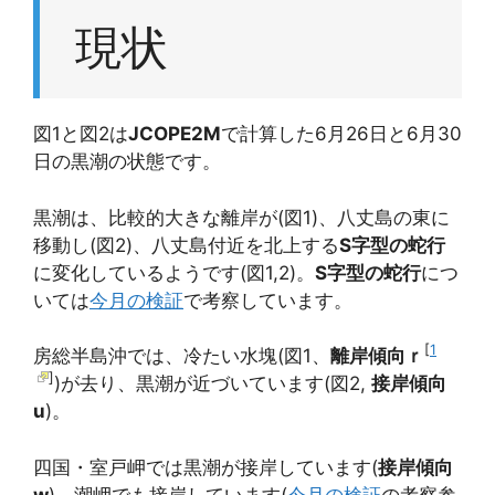
現状
図1と図2は
JCOPE2M
で計算した6月26日と6月30
日の黒潮の状態です。
黒潮は、比較的大きな離岸が(図1)、八丈島の東に
移動し(図2)、八丈島付近を北上する
S字型の蛇行
に変化しているようです(図1,2)。
S字型の蛇行
につ
いては
今月の検証
で考察しています。
[
1
房総半島沖では、冷たい水塊(図1、
離岸傾向
ｒ
]
)が去り、黒潮が近づいています(図2,
接岸傾向
u
)。
四国・室戸岬では黒潮が接岸しています(
接岸傾向
w
)。潮岬でも接岸しています(
今月の検証
の考察参