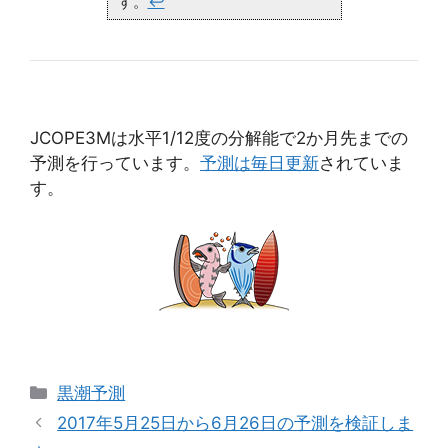
す。
↩
JCOPE3Mは水平1/12度の分解能で2か月先までの
予測を行っています。
予測は毎日更新
されていま
す。
カ
黒潮予測
テ
2017年5月25日から6月26日の予測を検証しま
ゴ