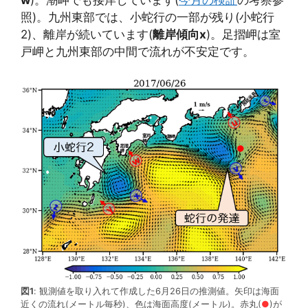
照)。九州東部では、小蛇行の一部が残り(小蛇行
2)、離岸が続いています(
離岸傾向x
)。足摺岬は室
戸岬と九州東部の中間で流れが不安定です。
図1
: 観測値を取り入れて作成した6月26日の推測値。矢印は海面
近くの流れ(メートル毎秒)、色は海面高度(メートル)。赤丸(
●
)が