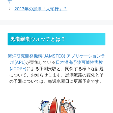
す
リ
2013年の黒潮「大蛇行」？
ー
黒潮親潮ウォッチとは？
海洋研究開発機構(JAMSTEC)
アプリケーションラ
ボ(APL)
が実施している
日本沿海予測可能性実験
(JCOPE)
による予測実験と、関係する様々な話題
について、お知らせします。黒潮流路の変化とそ
の予測については、毎週水曜日に更新予定です。