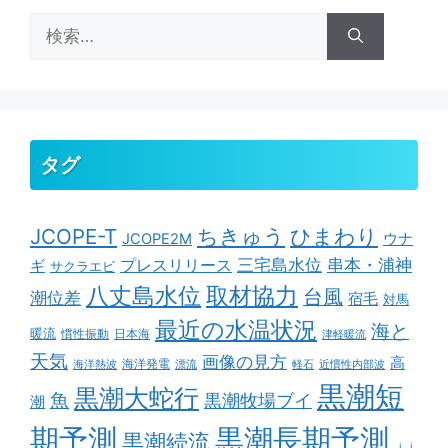
検
索:
タグ
ちきゅう
ひまわり
JCOPE-T
ウナ
JCOPE2M
串本・浦神
三宅島水位
ギ
プレスリリース
サクラエビ
取材協力
八丈島水位
台風
潮位差
宿毛
対馬
最近の水温状況
海と
暖流
慣性振動
日本海
津軽暖流
天気
画像の見方
高
海洋発電
海洋熱波
漂流
軽石
近慣性内部波
黒潮短
黒潮大蛇行
魚
黒潮牧場ブイ
潮
期予測
黒潮長期予測
黒潮続流
ｊｊ