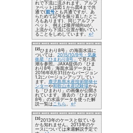
れで下流に流されます。アルフ
ァベットは図１から図4まで共
通で(
前号
とも共通ですが、あ
らためて記号を振り直したとこ
ろもあります)、同じアルファ
ベット、例えば接岸傾向uが、
上流から下流に位置が動いてい
ることをしめしています。
↩
[2]
ひまわり8号」の海面水温に
ついては、
2015/10/9号・気象
衛星「ひまわり8号」
で見た黒
潮を参照。JAXA提供の「ひま
わり8号」海面水温データは、
2016年8月31日からバージョン
1.2にバージョンアップしてい
ます。
鹿児島県水産技術開発セ
ンター
や
和歌山水産試験場
から
も「ひまわり」の画像が公開さ
れています。過去の「ひまわり
8号」の水温データを使った解
説一覧は
こちら
。
↩
[3]
2013年のケースと似ている
かも知れません。2013年のケ
ースについては来週解説予定で