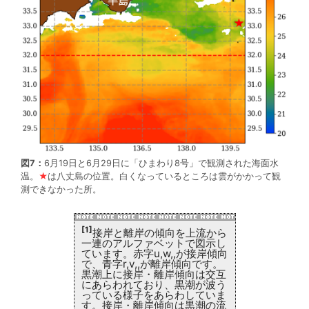
図7：
6月19日と6月29日に「ひまわり8号」で観測された海面水
温。
★
は八丈島の位置。白くなっているところは雲がかかって観
測できなかった所。
[1]
接岸と離岸の傾向を上流から
一連のアルファベットで図示し
ています。赤字u,w,,が接岸傾向
で、青字r,v,,が離岸傾向です。
黒潮上に接岸・離岸傾向は交互
にあらわれており、黒潮が波う
っている様子をあらわしていま
す。接岸・離岸傾向は黒潮の流