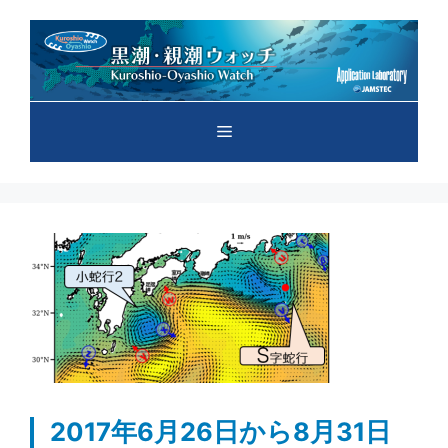
コ
ン
テ
ン
ツ
メ
へ
ス
キ
ニ
ッ
プ
ュ
ー
2017年6月26日から8月31日