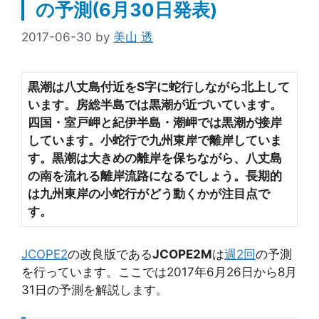
の予測(6月30日発表)
2017-06-30
by
美山 透
黒潮は八丈島付近をS字に蛇行しながら北上して
います。房総半島では黒潮が近づいています。
四国・室戸岬と紀伊半島・潮岬では黒潮が接岸
しています。小蛇行で九州東岸で離岸していま
す。黒潮は大きめの離岸を保ちながら
、八丈島
の南を流れる離岸流路になるでしょう。長期的
は九州東岸の小蛇行がどう動くかが注目点で
す。
JCOPE2
の改良版である
JCOPE2M
は
週2回
の予測
を行っています。ここでは2017年6月26日から8月
31日の予測を解説します。