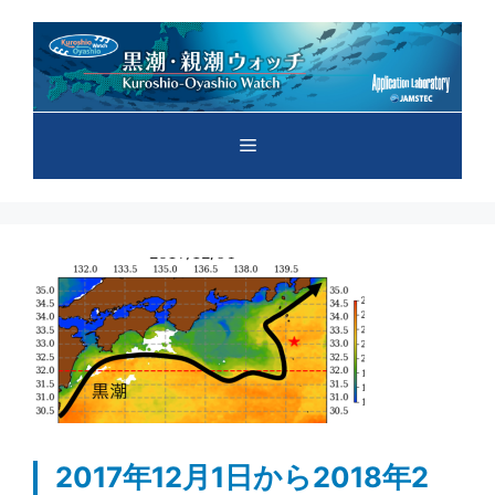
コ
ン
テ
ン
ツ
メ
へ
ス
キ
ニ
ッ
プ
ュ
ー
2017年12月1日から2018年2