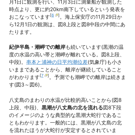
月1日に観測を行い、11月3日に測量船が観測した
時点より、更に約20km南下しているという発表を
[
6
]
おこなっています
。海上保安庁の11月29日か
ら12月1日の観測は、図8上段と図8中段の中間にあ
たります。
紀伊半島・潮岬での離岸
も続いています(黒潮の温
度の水温の高い帯と潮岬が離れている。図8上段、
中段)。
串本と浦神の日平均潮位差
(気象庁)も小さ
いままであることから、離岸が継続していること
[
7
]
がわかります
。予測でも潮岬での離岸は続きま
す(図3～図6)。
八丈島のまわりの水温が比較的高いことから(図8
上段、中段)、
黒潮が八丈島の北を流れる
図8下段
のイメージのような典型的な黒潮大蛇行であるこ
ともわかります。一般的には、黒潮が八丈島の北
を流れたほうが大蛇行が安定するとされていま