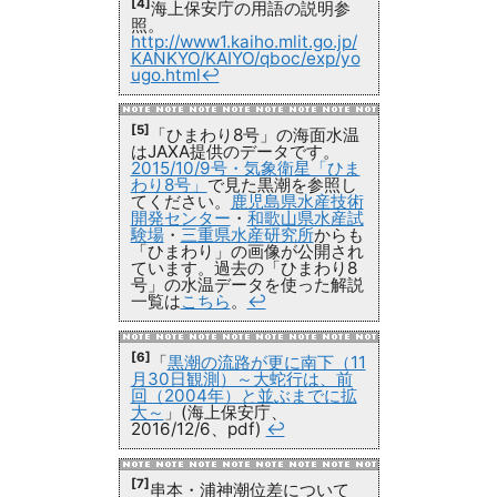
[4]
海上保安庁の用語の説明参
照。
http://www1.kaiho.mlit.go.jp/
KANKYO/KAIYO/qboc/exp/yo
ugo.html
↩
[5]
「ひまわり8号」の海面水温
はJAXA提供のデータです。
2015/10/9号・気象衛星「ひま
わり8号」
で見た黒潮を参照し
てください。
鹿児島県水産技術
開発センター
・
和歌山県水産試
験場
・
三重県水産研究所
からも
「ひまわり」の画像が公開され
ています。過去の「ひまわり8
号」の水温データを使った解説
一覧は
こちら
。
↩
[6]
「
黒潮の流路が更に南下（11
月30日観測）～大蛇行は、前
回（2004年）と並ぶまでに拡
大～
」(海上保安庁、
2016/12/6、pdf)
↩
[7]
串本・浦神潮位差について