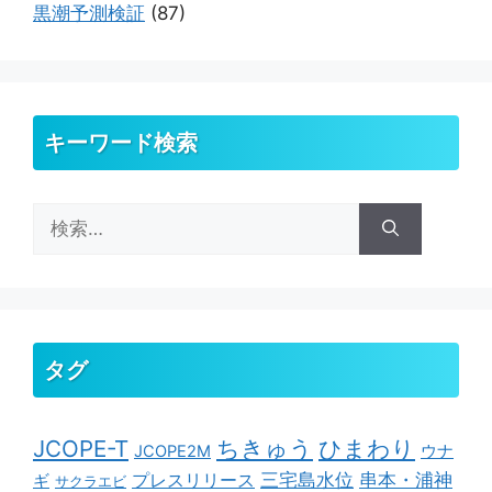
黒潮予測検証
(87)
キーワード検索
検
索:
タグ
ちきゅう
ひまわり
JCOPE-T
ウナ
JCOPE2M
串本・浦神
三宅島水位
ギ
プレスリリース
サクラエビ