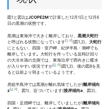
図1と図2は
JCOPE2M
で計算した12月1日と12月6
日の黒潮の状態です。
黒潮は東海沖で大きく離岸しており、
黒潮大蛇行
[
1
]
と呼ばれる状態になっています
(図1,2)。
大蛇行
にともない、四国・室戸岬、紀伊半島・潮岬でも
離岸しています
。
大蛇行を作っている反時計回り
の大冷水渦の北側では、東海沿岸で西向きに暖水
[
2
]
が入りやすい状況ですが
(図1,2)、後の図8を見
ると以前より弱まっているようです。
房総半島沖では黒潮が離れ気味でしたが(
離岸傾向
[
3
]
z
、図1)、近づいています(
接岸傾向a
、図2)。
四国・足摺岬では、離岸していましたが(
離岸傾向
f
、図1）、接岸しています(
接岸傾向g
、図2)。