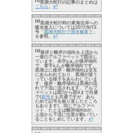
[1]
黒潮大蛇行の記事のまとめは
こちら
。
↩
[2]
黒潮大蛇行時の東海沿岸への
暖水進入については2017/9/13
号「
黒潮大蛇行で浸水被害？
」
を参照。
↩
[3]
接岸と離岸の傾向を上流から
一連のアルファベットで図示し
ています。赤字y,a,,が接岸傾向
で、青字x,z,,が離岸傾向です。
黒潮上に接岸・離岸傾向は交互
にあらわれており、黒潮が波う
っている様子をあらわしていま
す。接岸・離岸傾向は黒潮の流
れで下流に流されます。アルフ
ァベットは図1から図4まで共通
で(
前号
とも共通ですが、あら
ためて記号を振り直したところ
もあります)、同じアルファベ
ット、たとえば離岸傾向bが、
上流から下流に位置が動いてい
ることをしめしています。
↩