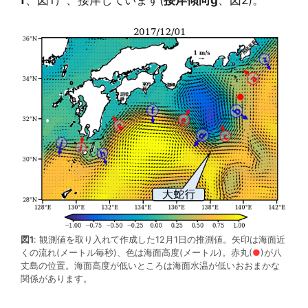
図1
: 観測値を取り入れて作成した12月1日の推測値。矢印は海面近
くの流れ(メートル毎秒)、色は海面高度(メートル)。赤丸(
●
)が八
丈島の位置。海面高度が低いところは海面水温が低いおおまかな
関係があります。