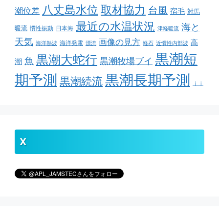
取材協力
八丈島水位
台風
潮位差
宿毛
対馬
最近の水温状況
海と
暖流
慣性振動
日本海
津軽暖流
天気
画像の見方
高
海洋発電
海洋熱波
漂流
軽石
近慣性内部波
黒潮短
黒潮大蛇行
魚
黒潮牧場ブイ
潮
期予測
黒潮長期予測
黒潮続流
ｊｊ
X