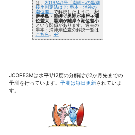
は、
2016/4/1号「潮岬への黒潮
接岸判定法は？: 串本・浦神の
潮位差」
で解説したように、
紀
伊半島・潮岬で黒潮が接岸→潮
位差大
、
黒潮が離岸→潮位差小
という関係があります。過去の
串本・浦神潮位差の解説一覧は
こちら
。
↩
JCOPE3Mは水平1/12度の分解能で2か月先までの
予測を行っています。
予測は毎日更新
されていま
す。