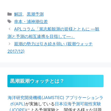
カ
解説
、
黒潮予測
テ
タ
串本・浦神潮位差
ゴ
グ
APLコラム「篤志船観測の皆様とともに ―観
リ
測と予測の相互連携を目指して―」
ー
親潮の勢力は引き続き弱い (親潮ウォッチ
2017/12)
黒潮親潮ウォッチとは？
海洋研究開発機構(JAMSTEC)
アプリケーションラ
ボ(APL)
が実施している
日本沿海予測可能性実験
(JCOPE)
による予測実験と、関係する様々な話題