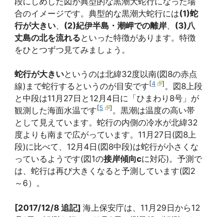
段にしめした図が典型的な黒潮大蛇行になった場
合のイメージです。典型的な黒潮大蛇行には
(1)蛇
行が大きい
、
(2)紀伊半島・潮岬での離岸
、
(3)八
丈島の北を流れる
といった特徴があります。特徴
をひとつずつ見てみましょう。
蛇行が大きい
というのは北緯32度以南(図8の赤点
[
4
]
線)まで蛇行するというのが目安です
。図8上段
と中段は11月27日と12月4日に「ひまわり8号」が
[
5
]
観測した海面水温です
。黒潮は温度の高い帯
として見えています。蛇行の内側の冷水が北緯32
度よりも南まで広がっています。11月27日(図8上
段)に比べて、12月4日(図8中段)は蛇行が小さくな
っているようです(図1の
接岸傾向c
に対応)。予測で
は、蛇行は再び大きくなると予測しています(図2
～6）。
[2017/12/8 追記]
海上保安庁は、11月29日から12