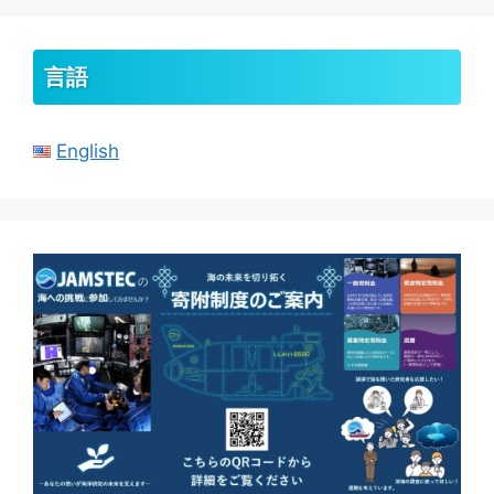
イ
ブ
言語
English