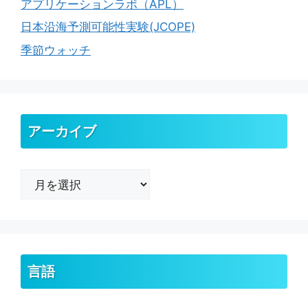
アプリケーションラボ（APL）
日本沿海予測可能性実験(JCOPE)
季節ウォッチ
アーカイブ
ア
ー
カ
イ
ブ
言語