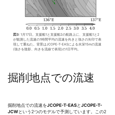
図3:
1月17日。支援船1と支援船2の航路上に、支援船1と2
が観測した流速の1時間平均の流速を向きと強さの矢印で表
現して重ねた。背景はJCOPE-T-EASによる水深15mの流速
(強さを陰影、向きを流線で表現)の1日平均。
掘削地点での流速
掘削地点での流速を
JCOPE-T-EAS
と
JCOPE-T-
JCW
という2つのモデルで予測しています。この2