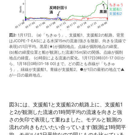
図2:
1月17日。 (a)「ちきゅう」、支援船1、支援船2の航路。背景
はJCOPE-T-EASによる水深15mの流速(強さを陰影、向きを流線で
表現)の1日平均。黒星(★)が掘削地点。点線が掘削地点の緯度。
(b)船の緯度位置と船が観測した流速(15m深)の関係。点線が掘削
地点の緯度。 (c)時刻による流速の変化。1月17日0時(01-17 00)か
ら、1月18日0時(01-18 00)まで。どの図とも赤線が「ちきゅ
う」、緑線が支援船1。青線が支援船2。●が1日の最初の地点で▲
が一日の最終地点。
図3には、支援船1と支援船2の航路上に、支援船1
と2が観測した流速の1時間平均の流速を向きと強
さの矢印で表現して重ねました。モデルと観測の
流れの向きもだいたい合っています(観測は1時間平
均、モデルは1日平均なので同じものを比べている