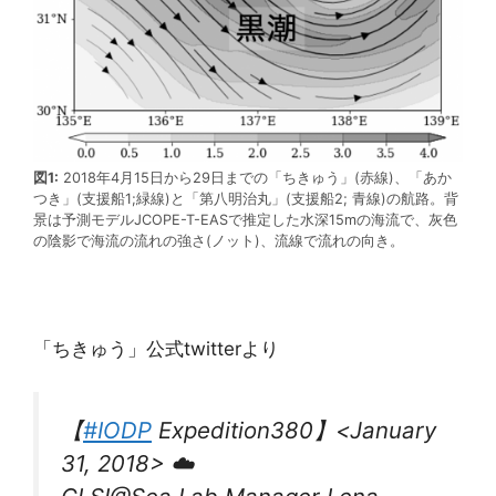
図1:
2018年4月15日から29日までの「ちきゅう」(赤線)、「あか
つき」(支援船1;緑線)と「第八明治丸」(支援船2; 青線)の航路。背
景は予測モデルJCOPE-T-EASで推定した水深15mの海流で、灰色
の陰影で海流の流れの強さ(ノット)、流線で流れの向き。
「ちきゅう」公式twitterより
【
#IODP
Expedition380】<January
31, 2018> ☁️