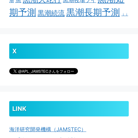
魚
黒潮牧場ブイ
潮
期予測
黒潮長期予測
黒潮続流
ｊｊ
X
LINK
海洋研究開発機構（JAMSTEC）