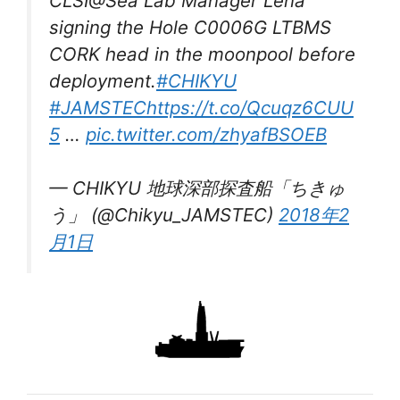
CLSI@Sea Lab Manager Lena
signing the Hole C0006G LTBMS
CORK head in the moonpool before
deployment.
#CHIKYU
#JAMSTEC
https://t.co/Qcuqz6CUU
5
…
pic.twitter.com/zhyafBSOEB
— CHIKYU 地球深部探査船「ちきゅ
う」 (@Chikyu_JAMSTEC)
2018年2
月1日