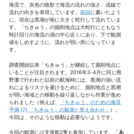
海流で、灰色の陰影で海流の流れの強さ、流線で
流れの向きを表現しています。
前回
に書いたよう
に、現在は黒潮が南に大きく蛇行して流れていま
す。「ちきゅう」の掘削地点は大蛇行にともなう
時計回りの海流の渦の中心近くにあり、下で観測
値をしめすように、流れが弱い所になっていま
す。
調査開始以来「ちきゅう」が継続して掘削地点に
いることが注目されます。2016年3-4月に同じ熊
野灘で行われた以前の航海時には、黒潮の強い流
れによるリスクを避けるために、掘削地点と黒潮
が弱い海域との移動を繰り返しながら作業が進め
られました（例えば、
「ちきゅう」のための海流
予測 (7) 「ちきゅう」の観測と答え合わせ」
）。
今回は、そのような移動は必要ないようです。
今回の観測には支援船2隻も参加しています。「
あ