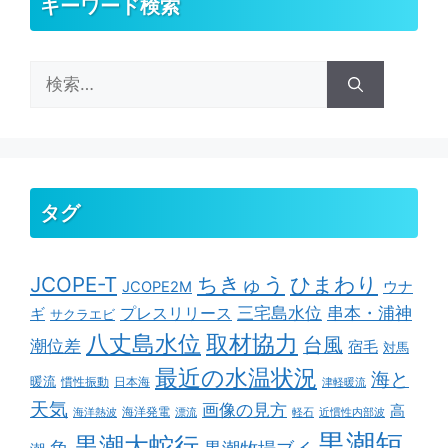
キーワード検索
検
索:
タグ
ちきゅう
ひまわり
JCOPE-T
ウナ
JCOPE2M
串本・浦神
三宅島水位
ギ
プレスリリース
サクラエビ
取材協力
八丈島水位
台風
潮位差
宿毛
対馬
最近の水温状況
海と
暖流
慣性振動
日本海
津軽暖流
天気
画像の見方
高
海洋発電
海洋熱波
漂流
軽石
近慣性内部波
黒潮短
黒潮大蛇行