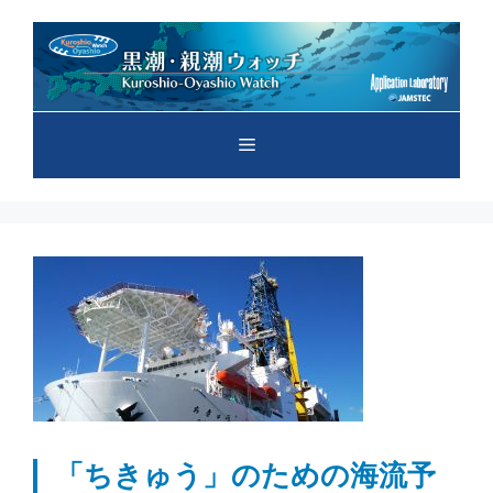
コ
ン
テ
ン
ツ
メ
へ
ス
キ
ニ
ッ
プ
ュ
ー
「ちきゅう」のための海流予