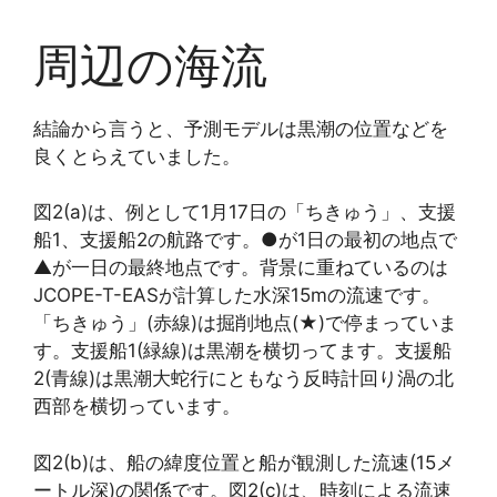
周辺の海流
結論から言うと、予測モデルは黒潮の位置などを
良くとらえていました。
図2(a)は、例として1月17日の「
ちきゅう
」、
支援
船1
、
支援船2
の航路です。●が1日の最初の地点で
▲が一日の最終地点です。背景に重ねているのは
JCOPE-T-EASが計算した水深15mの流速です。
「ちきゅう」(赤線)は掘削地点(★)で停まっていま
す。支援船1(緑線)は黒潮を横切ってます。支援船
2(青線)は黒潮大蛇行にともなう反時計回り渦の北
西部を横切っています。
図2(b)は、船の緯度位置と船が観測した流速(15メ
ートル深)の関係です。図2(c)は、時刻による流速