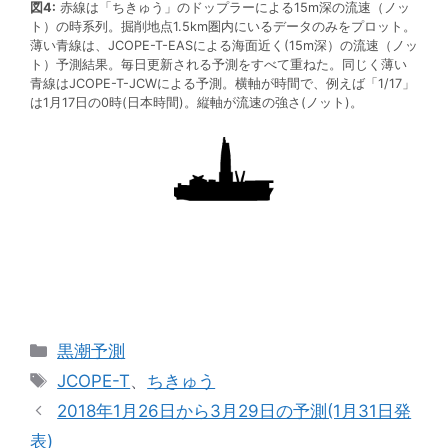
図4:
赤線は「ちきゅう」のドップラーによる15m深の流速（ノッ
ト）の時系列。掘削地点1.5km圏内にいるデータのみをプロット。
薄い青線は、JCOPE-T-EASによる海面近く(15m深）の流速（ノッ
ト）予測結果。毎日更新される予測をすべて重ねた。同じく薄い
青線はJCOPE-T-JCWによる予測。横軸が時間で、例えば「1/17」
は1月17日の0時(日本時間)。縦軸が流速の強さ(ノット)。
カ
黒潮予測
テ
タ
JCOPE-T
、
ちきゅう
ゴ
グ
2018年1月26日から3月29日の予測(1月31日発
リ
表)
ー