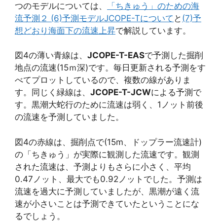
つのモデルについては、
「ちきゅう」のための海
流予測２ (6)予測モデルJCOPE-Tについて
と
(7)予
想どおり海面下の流速上昇
で解説しています。
図4の薄い
青線
は、
JCOPE-T-EAS
で予測した掘削
地点の流速(15ｍ深)です。毎日更新される予測をす
べてプロットしているので、複数の線がありま
す。同じく
緑線
は、
JCOPE-T-JCW
による予測で
す。黒潮大蛇行のために流速は弱く、1ノット前後
の流速を予測していました。
図4の
赤線
は、掘削点で(15m、ドップラー流速計)
の「ちきゅう」が実際に観測した流速です。観測
された流速は、予測よりも
さらに小さく、平均
0.47ノット、最大でも0.92ノットでした。予測は
流速を過大に予測していましたが、黒潮が遠く流
速が小さいことは予測できていたということにな
るでしょう。