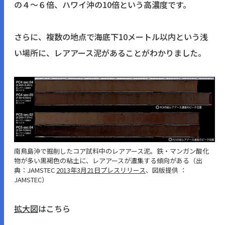
の４〜６倍、ハワイ沖の10倍という高濃度です。
さらに、複数の地点で海底下10メートル以内という浅
い場所に、レアアース泥があることがわかりました。
南鳥島沖で掘削したコア試料中のレアアース泥。鉄・マンガン酸化
物が多い黒褐色の粘土に、レアアースが濃集する傾向がある（出
典：JAMSTEC
2013年3月21日プレスリリース
、図版提供 ：
JAMSTEC）
拡大図
はこちら