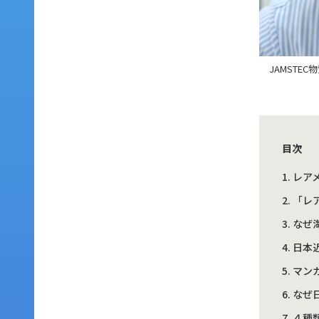
JAMST
目次
レア
「レ
なぜ
日本
マン
なぜ
４種