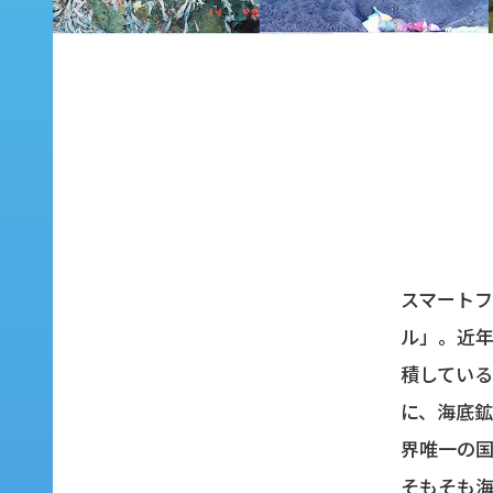
スマート
ル」。近
積している
に、海底
界唯一の
そもそも