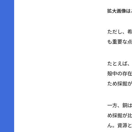
拡大画像は
ただし、
も重要な
たとえば
殻中の存
ため採掘が
一方、銅
め採掘が
ん。資源