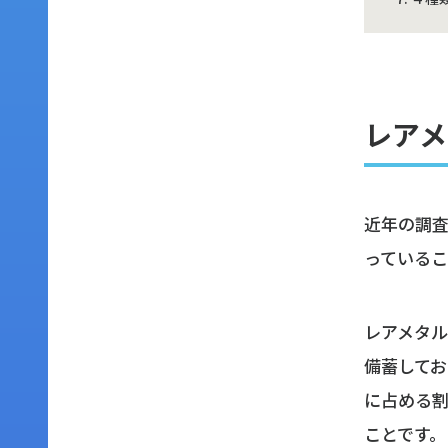
レアメ
近年の調
っている
レアメタ
備蓄して
に占める割
ことです。