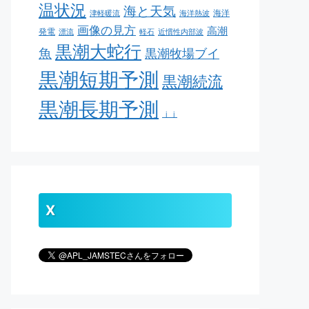
温状況
海と天気
海洋
津軽暖流
海洋熱波
画像の見方
高潮
発電
漂流
軽石
近慣性内部波
黒潮大蛇行
魚
黒潮牧場ブイ
黒潮短期予測
黒潮続流
黒潮長期予測
ｊｊ
X