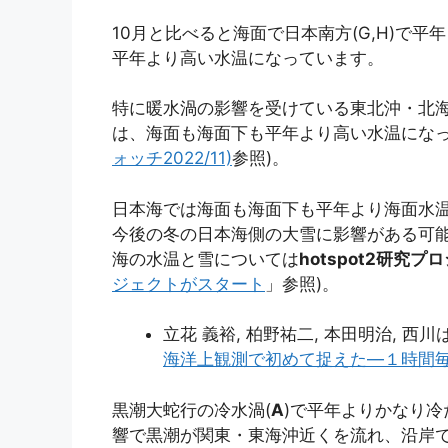
10月と比べると海面で日本南方(G,H)で
平年より高い水温になっています。
特に暖水渦の影響を受けている東北沖・北海
は、海面も海面下も平年より高い水温になっ
ォッチ2022/11)
参照)。
日本海では海面も海面下も平年より海面水
今後の冬の日本海側の大雪に影響がある可能
海の水温と雪については
hotspot2研究プ
ジェクトがスタート
」参照)。
立花 義裕, 柏野祐二, 本田明治, 西川はつみ
海洋上観測で初めて捉えた―１時間
黒潮大蛇行の冷水渦(
A
)で平年よりかなり冷
響で黒潮が関東・東海沖近くを流れ、沿岸で