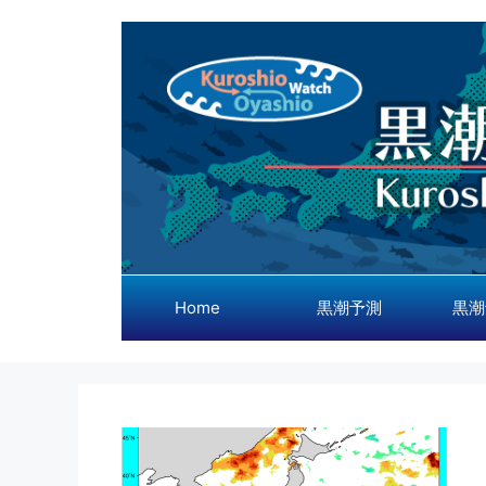
コ
ン
テ
ン
ツ
へ
ス
キ
ッ
プ
Home
黒潮予測
黒潮