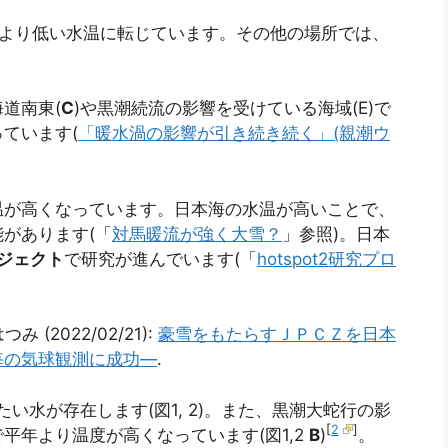
平年より低い水温に転じています。その他の場所では、
道南東(
C
)や黒潮続流の影響を受けている海域(E)で
ています(
「暖水渦の影響が引き続き続く」(親潮ウ
温が高くなっています。日本海の水温が高いことで、
があります(「
対馬暖流が強く大雪？
」参照)。日本
ロジェクト
で研究が進んでいます(「
hotspot2研究プロ
 (2022/02/21):
豪雪をもたらすＪＰＣＺを日本
毎の気球観測に成功―
.
たい水が存在します(図1, 2)。また、黒潮大蛇行の影
[
2
]
平年より温度が高くなっています(図1,2
B
)
。