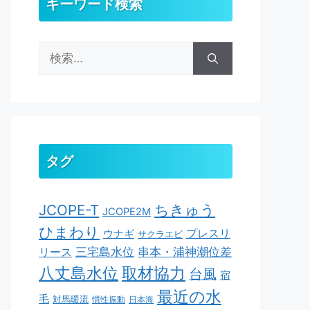
キーワード検索
検
索:
タグ
ちきゅう
JCOPE-T
JCOPE2M
ひまわり
ウナギ
プレスリ
サクラエビ
串本・浦神潮位差
三宅島水位
リース
取材協力
八丈島水位
台風
宿
最近の水
毛
対馬暖流
慣性振動
日本海