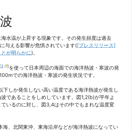
波
に海水温が上昇する現象です。その発生頻度は過去
系に与える影響が危惧されています(
[プレスリリース]
ことが明らかに
)。
[
3
]
を使って日本周辺の海面での海洋熱波・寒波の発
100mでの海洋熱波・寒波の発生状況です。
%以下しか発生しない高い温度である海洋熱波が発生し
であることをしめしています。図1,2(b)が平年よ
ているのに対し、図3,4はその中でもまれな温度変
日本海、北関東沖、東海沿岸などが海洋熱波になってい