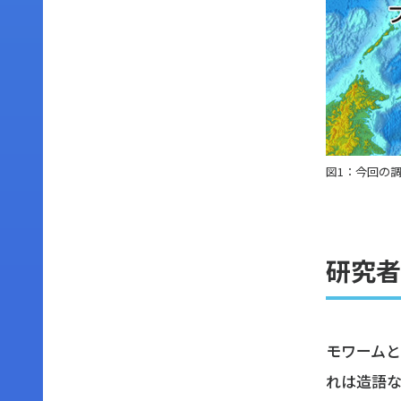
図1：今回の
研究者
モワームとは
れは造語