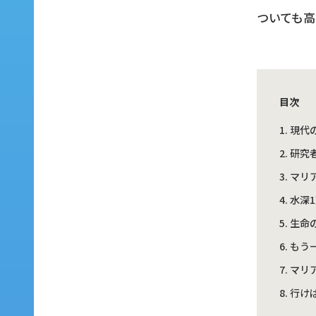
ついても
目次
現代
研究
マリ
水深
生命
もう
マリ
行け