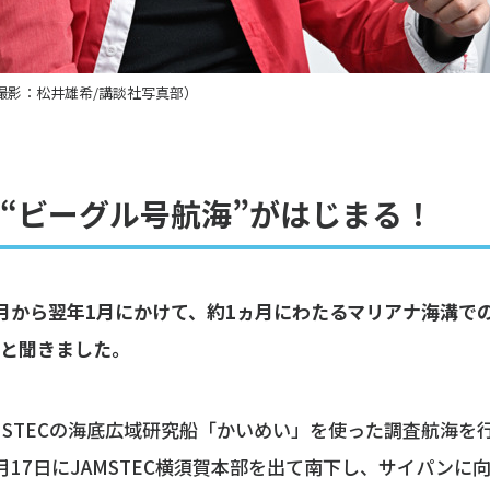
撮影：松井雄希/講談社写真部）
“ビーグル号航海”がはじまる！
5年12月から翌年1月にかけて、約1ヵ月にわたるマリアナ海溝
ると聞きました。
MSTECの海底広域研究船「かいめい」を使った調査航海を
12月17日にJAMSTEC横須賀本部を出て南下し、サイパンに