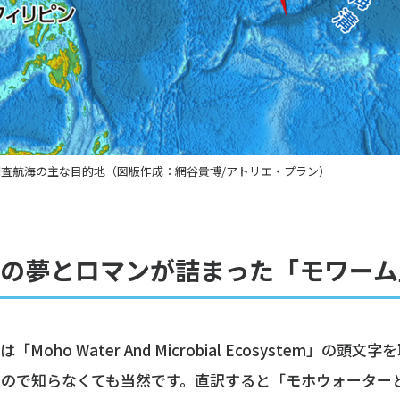
調査航海の主な目的地（図版作成：網谷貴博/アトリエ・プラン）
の夢とロマンが詰まった「モワーム
「Moho Water And Microbial Ecosystem」の頭
なので知らなくても当然です。直訳すると「モホウォーター