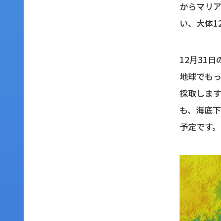
からマリ
い、大体1
12月31
地球でも
採取しま
も、海底下
予定です。