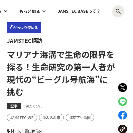
JAMSTEC BASEって？
る
もっと知る
がっつり
深める
JAMSTEC探訪
マリアナ海溝で生命の限界を
探る！生命研究の第一人者が
現代の“ビーグル号航海”に
挑む
記事
2025/06/26
JAMSTEC探訪
沈み込み帯
海底下生命圏
取材・文：福田伊佐央