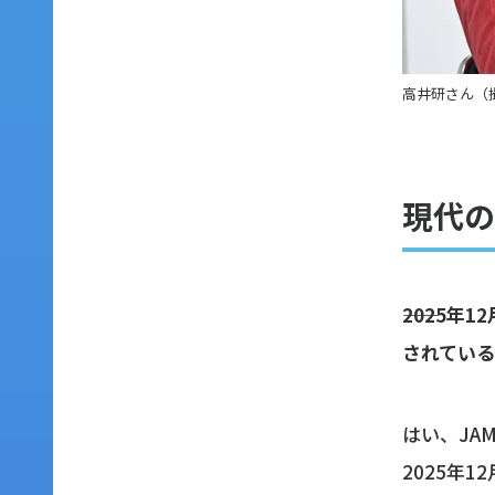
高井研さん（
現代の
――202
されてい
はい、JA
2025年