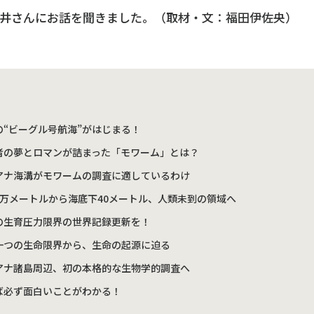
高井さんにお話を聞きました。（取材・文：福田伊佐央）
の“ビーグル号航海”がはじまる！
者の夢とロマンが詰まった「モワーム」とは？
アナ海溝がモワームの調査に適しているわけ
1万メートルから海底下40メートル、人類未到の領域へ
の生育圧力限界の世界記録更新を！
一つの生命限界から、生命の起源に迫る
アナ諸島周辺、初の本格的な生物学的調査へ
ば必ず面白いことがわかる！