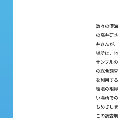
数々の深海
の高井研
井さんが、
場所は、
サンプルの
の総合調
を利用す
環境の限
い場所で
もめざしま
この調査航