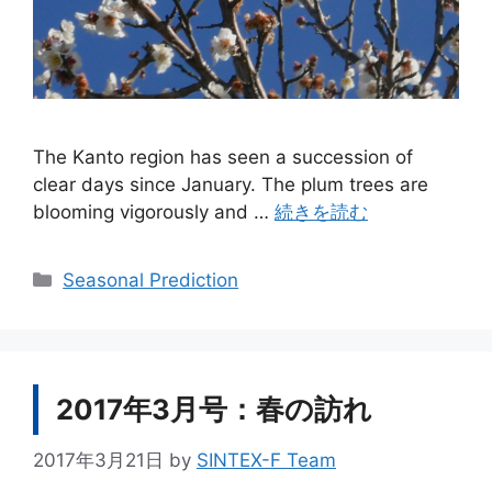
The Kanto region has seen a succession of
clear days since January. The plum trees are
blooming vigorously and …
続きを読む
カ
Seasonal Prediction
テ
ゴ
リ
ー
2017年3月号：春の訪れ
2017年3月21日
by
SINTEX-F Team