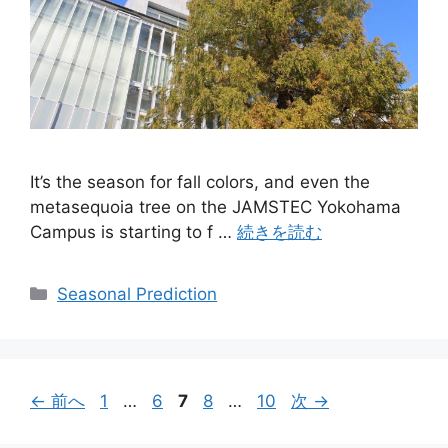
It’s the season for fall colors, and even the
metasequoia tree on the JAMSTEC Yokohama
Campus is starting to f …
続きを読む
カ
Seasonal Prediction
テ
ゴ
リ
ー
ペ
ペ
ペ
ペ
ペ
←
前へ
1
…
6
7
8
…
10
次
→
ー
ー
ー
ー
ー