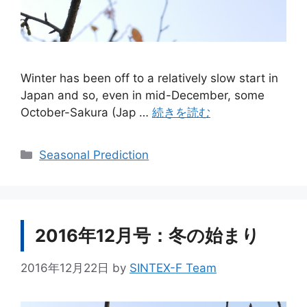
Winter has been off to a relatively slow start in
Japan and so, even in mid-December, some
October-Sakura (Jap …
続きを読む
カ
Seasonal Prediction
テ
ゴ
リ
ー
2016年12月号：冬の始まり
2016年12月22日
by
SINTEX-F Team