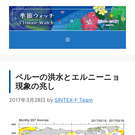
コ
ン
テ
ン
ツ
メ
へ
ス
キ
ニ
ッ
プ
ペルーの洪水とエルニーニョ
ュ
現象の兆し
ー
2017年3月28日
by
SINTEX-F Team