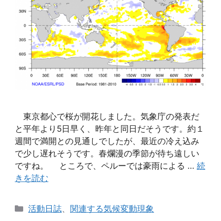
東京都心で桜が開花しました。気象庁の発表だ
と平年より5日早く、昨年と同日だそうです。約１
週間で満開との見通しでしたが、最近の冷え込み
で少し遅れそうです。春爛漫の季節が待ち遠しい
ですね。 ところで、ペルーでは豪雨による …
続
きを読む
カ
活動日誌
、
関連する気候変動現象
テ