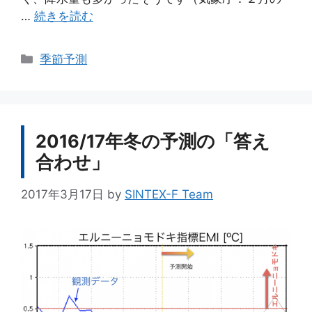
…
続きを読む
カ
季節予測
テ
ゴ
リ
ー
2016/17年冬の予測の「答え
合わせ」
2017年3月17日
by
SINTEX-F Team