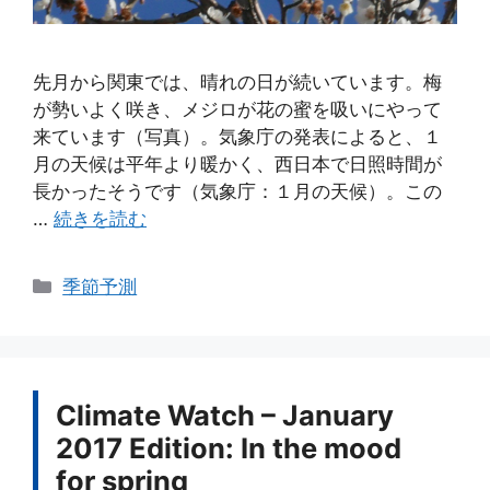
先月から関東では、晴れの日が続いています。梅
が勢いよく咲き、メジロが花の蜜を吸いにやって
来ています（写真）。気象庁の発表によると、１
月の天候は平年より暖かく、西日本で日照時間が
長かったそうです（気象庁：１月の天候）。この
…
続きを読む
カ
季節予測
テ
ゴ
リ
ー
Climate Watch – January
2017 Edition: In the mood
for spring