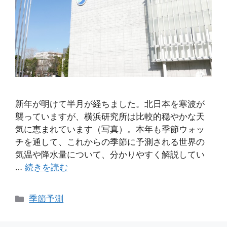
新年が明けて半月が経ちました。北日本を寒波が
襲っていますが、横浜研究所は比較的穏やかな天
気に恵まれています（写真）。本年も季節ウォッ
チを通して、これからの季節に予測される世界の
気温や降水量について、分かりやすく解説してい
…
続きを読む
カ
季節予測
テ
ゴ