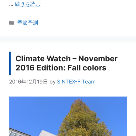
…
続きを読む
カ
季節予測
テ
ゴ
リ
ー
Climate Watch – November
2016 Edition: Fall colors
2016年12月19日
by
SINTEX-F Team