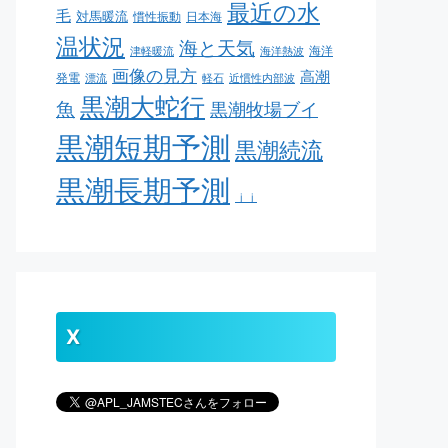
最近の水
毛
対馬暖流
慣性振動
日本海
温状況
海と天気
海洋
津軽暖流
海洋熱波
画像の見方
高潮
発電
漂流
軽石
近慣性内部波
黒潮大蛇行
魚
黒潮牧場ブイ
黒潮短期予測
黒潮続流
黒潮長期予測
ｊｊ
X