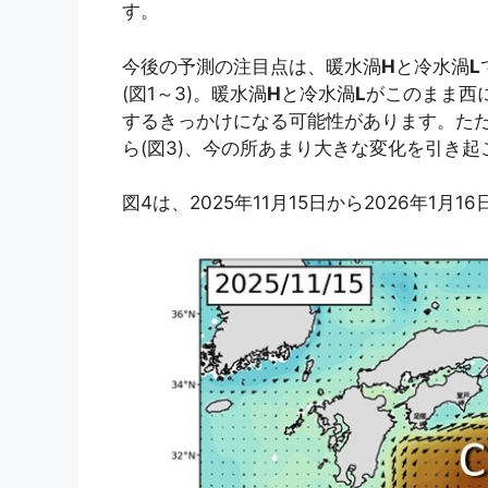
す。
今後の予測の注目点は、暖水渦
H
と冷水渦
L
(図1～3)。暖水渦
H
と冷水渦
L
がこのまま西
するきっかけになる可能性があります。た
ら(図3)、今の所あまり大きな変化を引き
図4は、2025年11月15日から2026年1