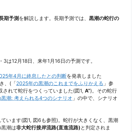
る長期予測
を解説します。長期予測では、
黒潮の蛇行の
2・3は12月18日、来年1月16日の予測です。
025年4月に終息したとの判断
を発表しました
続き、(「
2025年の黒潮のこれまでをふりかえる
」参
されて蛇行をつくっていました(図1,
A”
)。その蛇行
黒潮: 考えられる4つのシナリオ
」の中で、シナリオ
います(図1, 図6も参照)。蛇行が大きくなく、黒潮
の黒潮は
非大蛇行接岸流路(直進流路)
と判定されま