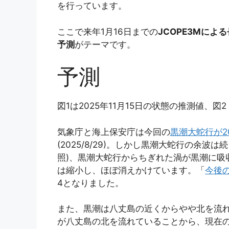
を行っています。
ここで来年1月16日までの
JCOPE3Mによ
予測
がテーマです。
予測
図1は2025年11月15日の状態の推測値、図
気象庁と海上保安庁は今回の
黒潮大蛇行が2
(2025/8/29)。しかし黒潮大蛇行の余波は
照)、黒潮大蛇行からちぎれた渦が黒潮に吸収
は縮小し、ほぼ消えかけています。「
今後の
4となりました。
また、黒潮は八丈島の近くからやや北を流れて
が八丈島の北を流れていることから、現在