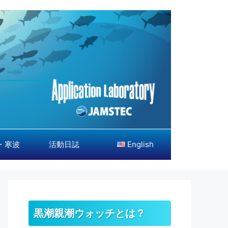
・寒波
活動日誌
English
黒潮親潮ウォッチとは？