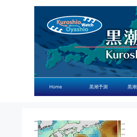
コ
ン
テ
ン
ツ
へ
ス
キ
ッ
プ
Home
黒潮予測
黒潮