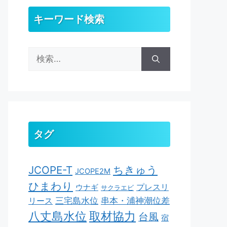
キーワード検索
検
索:
タグ
ちきゅう
JCOPE-T
JCOPE2M
ひまわり
ウナギ
プレスリ
サクラエビ
串本・浦神潮位差
三宅島水位
リース
取材協力
八丈島水位
台風
宿