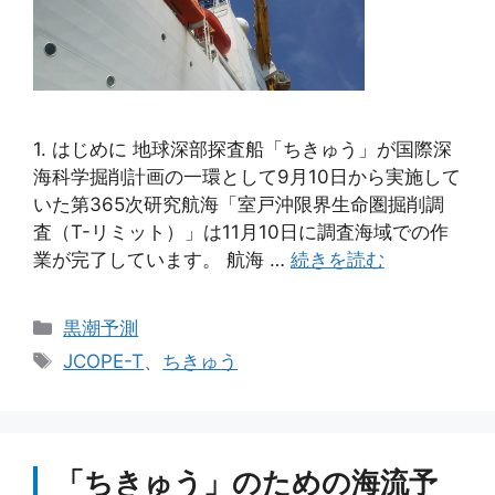
1. はじめに 地球深部探査船「ちきゅう」が国際深
海科学掘削計画の一環として9月10日から実施して
いた第365次研究航海「室戸沖限界生命圏掘削調
査（T-リミット）」は11月10日に調査海域での作
業が完了しています。 航海 …
続きを読む
カ
黒潮予測
テ
タ
JCOPE-T
、
ちきゅう
ゴ
グ
リ
ー
「ちきゅう」のための海流予