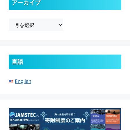
アーカイブ
ア
ー
カ
イ
ブ
言語
English