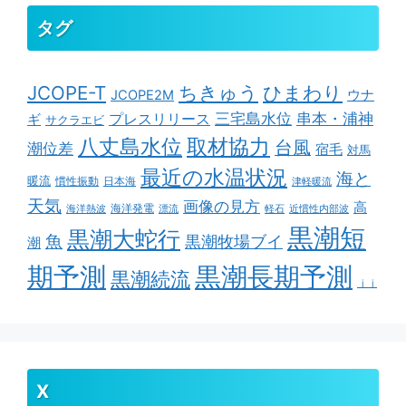
タグ
ちきゅう
ひまわり
JCOPE-T
ウナ
JCOPE2M
串本・浦神
三宅島水位
ギ
プレスリリース
サクラエビ
取材協力
八丈島水位
台風
潮位差
宿毛
対馬
最近の水温状況
海と
暖流
慣性振動
日本海
津軽暖流
天気
画像の見方
高
海洋発電
海洋熱波
漂流
軽石
近慣性内部波
黒潮短
黒潮大蛇行
魚
黒潮牧場ブイ
潮
期予測
黒潮長期予測
黒潮続流
ｊｊ
X