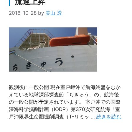
流速上昇
2016-10-28
by
美山 透
観測後に一般公開 現在室戸岬沖で航海終盤をむか
えている地球深部探査船「ちきゅう」の、航海後
の一般公開が予定されています。 室戸沖での国際
深海科学掘削計画（IODP）第370次研究航海「室
戸沖限界生命圏掘削調査（T-リミッ …
続きを読む