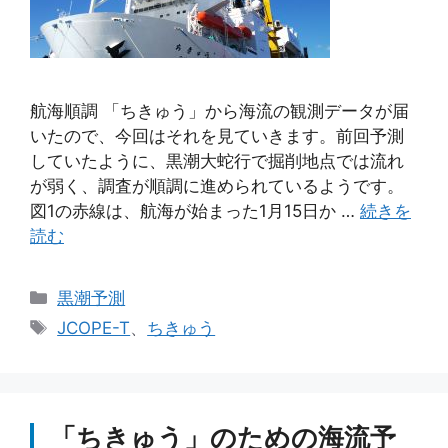
航海順調 「ちきゅう」から海流の観測データが届
いたので、今回はそれを見ていきます。前回予測
していたように、黒潮大蛇行で掘削地点では流れ
が弱く、調査が順調に進められているようです。
図1の赤線は、航海が始まった1月15日か …
続きを
読む
カ
黒潮予測
テ
タ
JCOPE-T
、
ちきゅう
ゴ
グ
リ
ー
「ちきゅう」のための海流予