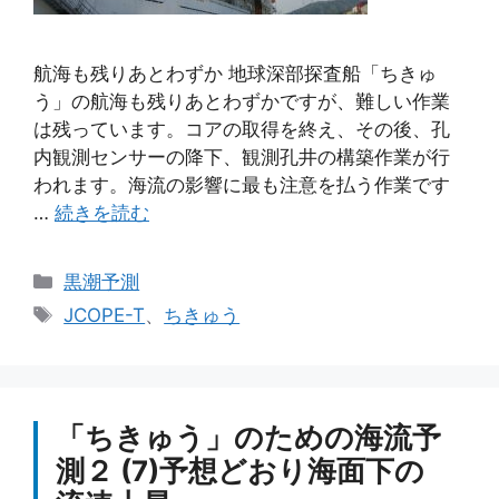
航海も残りあとわずか 地球深部探査船「ちきゅ
う」の航海も残りあとわずかですが、難しい作業
は残っています。コアの取得を終え、その後、孔
内観測センサーの降下、観測孔井の構築作業が行
われます。海流の影響に最も注意を払う作業です
…
続きを読む
カ
黒潮予測
テ
タ
JCOPE-T
、
ちきゅう
ゴ
グ
リ
ー
「ちきゅう」のための海流予
測２ (7)予想どおり海面下の