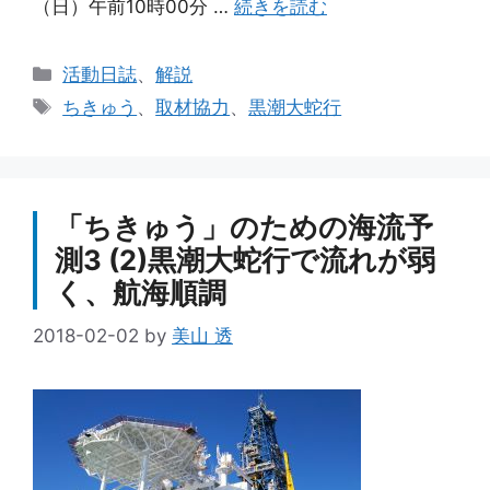
（日）午前10時00分 …
続きを読む
カ
活動日誌
、
解説
テ
タ
ちきゅう
、
取材協力
、
黒潮大蛇行
ゴ
グ
リ
ー
「ちきゅう」のための海流予
測3 (2)黒潮大蛇行で流れが弱
く、航海順調
2018-02-02
by
美山 透