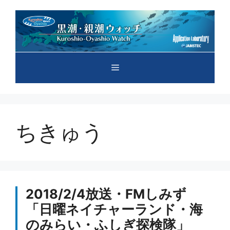
コ
ン
テ
ン
ツ
メ
へ
ス
キ
ニ
ッ
プ
ちきゅう
ュ
ー
2018/2/4放送・FMしみず
「日曜ネイチャーランド・海
のみらい・ふしぎ探検隊」