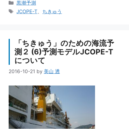
カ
黒潮予測
テ
タ
JCOPE-T
、
ちきゅう
ゴ
グ
リ
ー
「ちきゅう」のための海流予
測２ (6)予測モデルJCOPE-T
について
2016-10-21
by
美山 透