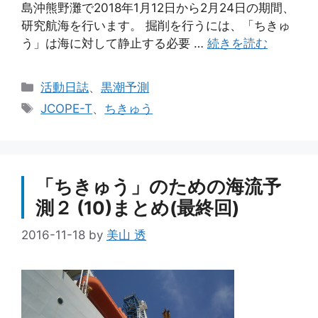
島沖熊野灘で2018年1月12日から2月24日の期間、
研究航海を行います。 掘削を行うには、「ちきゅ
う」は海に対して静止する必要 …
続きを読む
カ
活動日誌
、
黒潮予測
テ
タ
JCOPE-T
、
ちきゅう
ゴ
グ
リ
ー
「ちきゅう」のための海流予
測２ (10)まとめ(最終回)
2016-11-18
by
美山 透