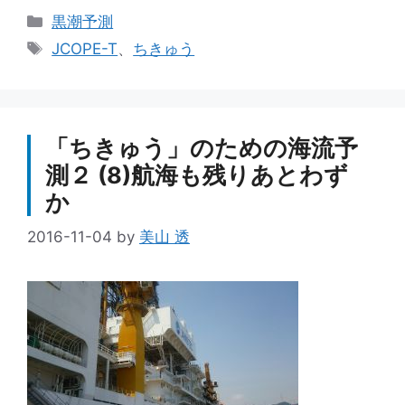
カ
黒潮予測
テ
タ
JCOPE-T
、
ちきゅう
ゴ
グ
リ
ー
「ちきゅう」のための海流予
測２ (8)航海も残りあとわず
か
2016-11-04
by
美山 透