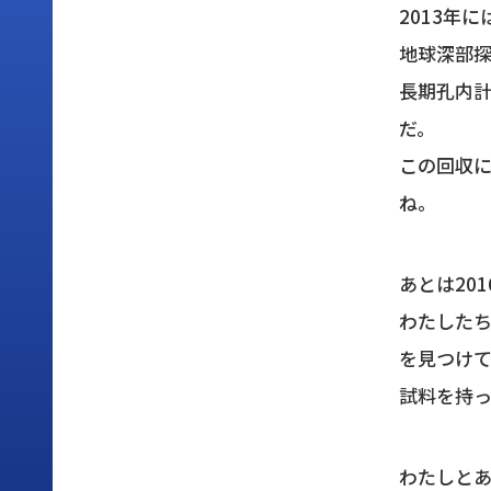
2013年
地球深部
長期孔内
だ。
この回収
ね。
あとは20
わたしたち
を見つけ
試料を持
わたしと