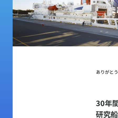
ありがと
30年
研究船