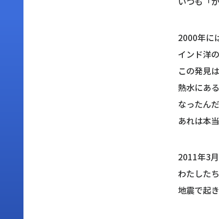
いつも「
2000年
インド洋の
この発見
熱水にあ
なったん
あれは本
2011年
わたしたち
地震で起