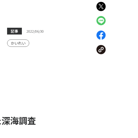
記事
2022/06/30
かいれい
た深海調査