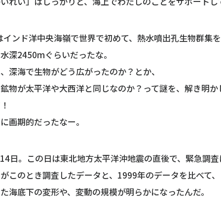
かいれい」はしっかりと、海上でわたしのことをサポートし
にはインド洋中央海嶺で世界で初めて、
熱水噴出孔生物群集を
水深2450mぐらいだったな。
は、深海で生物がどう広がったのか？とか、
る鉱物が太平洋や大西洋と同じなのか？って謎を、解き明か
だ！
当に画期的だったなー。
3月14日。この日は東北地方太平洋沖地震の直後で、緊急調
がこのとき調査したデータと、1999年のデータを比べて、
きた海底下の変形や、変動の規模が明らかになったんだ。