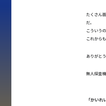
たくさん
だ。
こういうの
これから
ありがと
無人探査
「かいれ