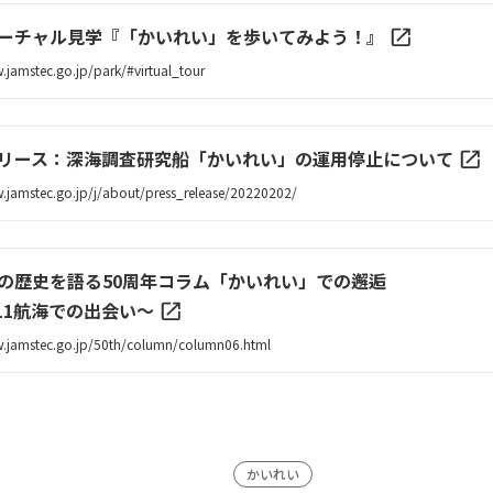
ーチャル見学『「かいれい」を歩いてみよう！』
.jamstec.go.jp/park/#virtual_tour
リース：深海調査研究船「かいれい」の運用停止について
.jamstec.go.jp/j/about/press_release/20220202/
の歴史を語る50周年コラム「かいれい」での邂逅
-11航海での出会い～
w.jamstec.go.jp/50th/column/column06.html
かいれい