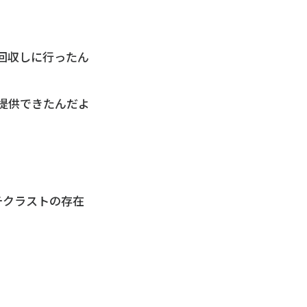
回収しに行ったん
提供できたんだよ
チクラストの存在
。