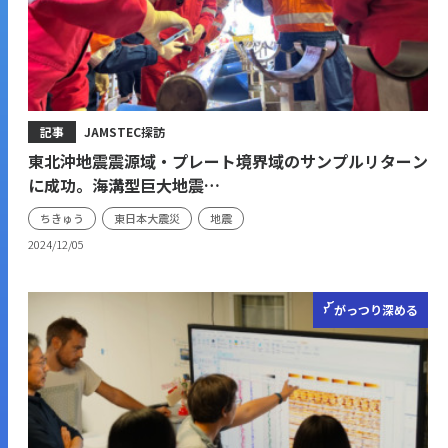
記事
JAMSTEC探訪
東北沖地震震源域・プレート境界域のサンプルリターン
に成功。海溝型巨大地震…
ちきゅう
東日本大震災
地震
2024/12/05
がっつり
深める