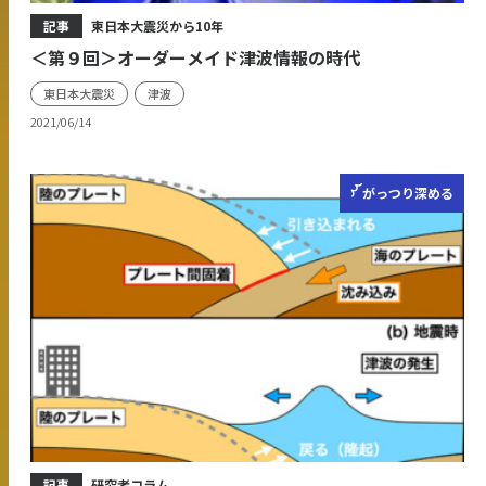
記事
東日本大震災から10年
＜第９回＞オーダーメイド津波情報の時代
東日本大震災
津波
2021/06/14
がっつり
深める
記事
研究者コラム