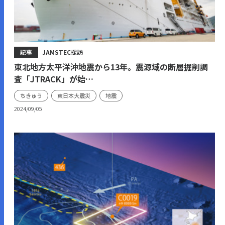
記事
JAMSTEC探訪
東北地方太平洋沖地震から13年。震源域の断層掘削調
査「JTRACK」が始…
ちきゅう
東日本大震災
地震
2024/09/05