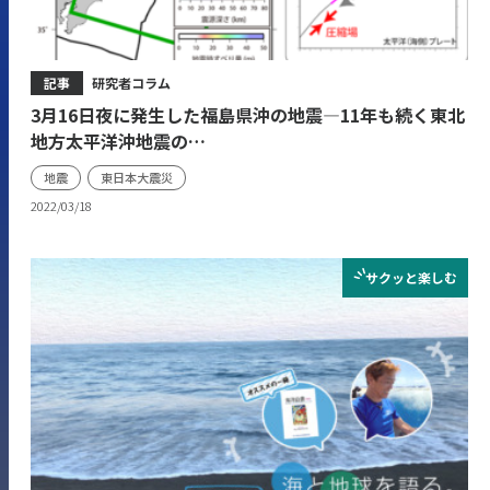
記事
研究者コラム
3月16日夜に発生した福島県沖の地震―11年も続く東北
地方太平洋沖地震の…
地震
東日本大震災
2022/03/18
サクッと
楽しむ