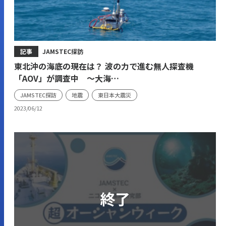
記事
JAMSTEC探訪
東北沖の海底の現在は？ 波の力で進む無人探査機
「AOV」が調査中 ～大海…
JAMSTEC探訪
地震
東日本大震災
2023/06/12
終了