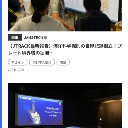
記事
JAMSTEC探訪
【JTRACK最新報告】海洋科学掘削の世界記録樹立！プ
レート境界域の掘削…
ちきゅう
東日本大震災
地震
2024/12/05