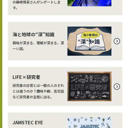
の藤崎慎吾さんがレポートしま
す。
海と地球の“深”知識
興味が深まる、理解が深まる、深
ーい話。
LIFE×研究者
研究者の日常とは一般の人のそれ
とは違うのか？趣味や癖、苦労話
など研究者の生態に迫る。
JAMSTEC EYE