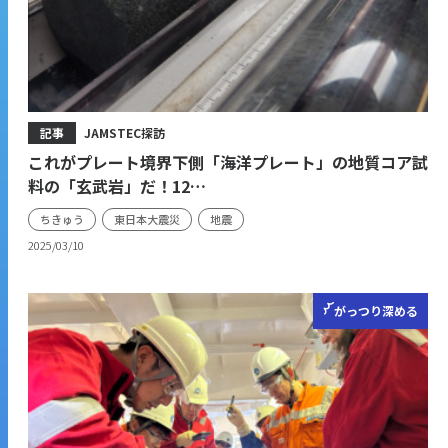
記事
JAMSTEC探訪
これがプレート境界下側「海洋プレート」の地質コア試
料の「玄武岩」だ！12…
ちきゅう
東日本大震災
地震
2025/03/10
がっつり
深める