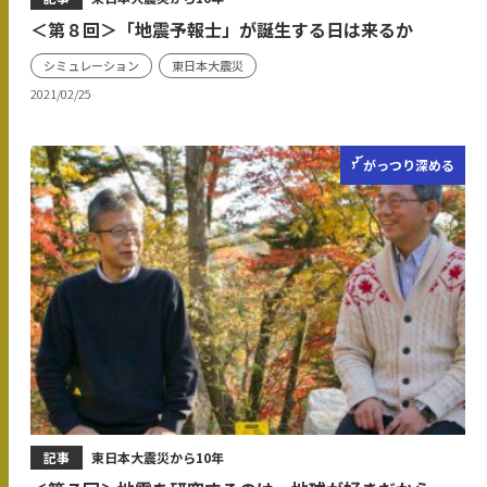
＜第８回＞「地震予報士」が誕生する日は来るか
シミュレーション
東日本大震災
2021/02/25
がっつり
深める
記事
東日本大震災から10年