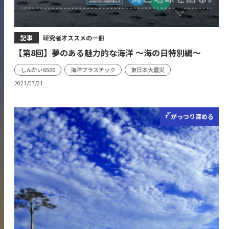
記事
研究者オススメの一冊
【第8回】夢のある魅力的な海洋 ～海の日特別編～
しんかい6500
海洋プラスチック
東日本大震災
2021/07/21
がっつり
深める