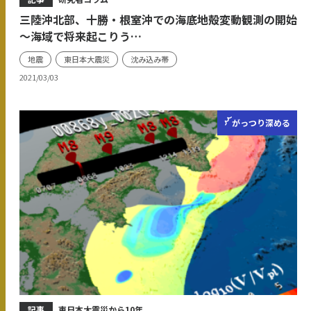
三陸沖北部、十勝・根室沖での海底地殻変動観測の開始
～海域で将来起こりう…
地震
東日本大震災
沈み込み帯
2021/03/03
がっつり
深める
記事
東日本大震災から10年