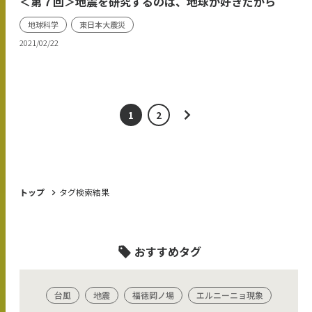
＜第７回＞地震を研究するのは、地球が好きだから
地球科学
東日本大震災
2021/02/22
1
2
トップ
タグ検索結果
おすすめタグ
台風
地震
福徳岡ノ場
エルニーニョ現象