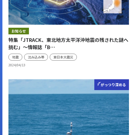
お知らせ
特集「JTRACK、東北地方太平洋沖地震の残された謎へ
挑む」～情報誌「B…
地震
沈み込み帯
東日本大震災
2024/04/13
がっつり
深める