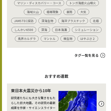
マリン・ディスカバリー・コース
トンガ海底火山噴火
海域火山
極端現象
豪雨
大気
JAMSTEC探訪
深海生物
海洋プラスチック
北極
しんかい6500
深海
日本海溝
シミュレーション
鬼界カルデラ
マントル
微生物
はやぶさ２
タグ一覧を見る
おすすめ連載
東日本大震災から10年
研究者たちにも大きな驚きをもた
らした巨大地震。その研究の最新
成果を作家・サイエンスライター