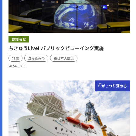
お知らせ
ちきゅうLive! パブリックビューイング実施
地震
沈み込み帯
東日本大震災
2024/10/15
がっつり
深める