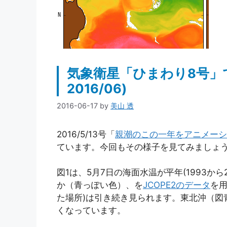
気象衛星「ひまわり8号」
2016/06)
2016-06-17
by
美山 透
2016/5/13号「
親潮のこの一年をアニメーシ
ています。今回もその様子を見てみましょ
図1は、5月7日の海面水温が平年(1993か
か（青っぽい色）、を
JCOPE2のデータ
を
た場所)は引き続き見られます。東北沖（図
くなっています。