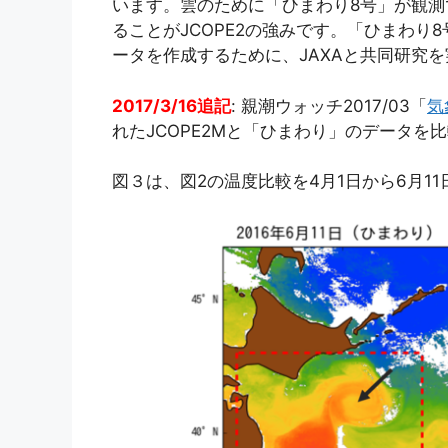
います。雲のために「ひまわり8号」が観
ることがJCOPE2の強みです。「ひまわ
ータを作成するために、JAXAと共同研究
2017/3/16追記
: 親潮ウォッチ2017/03「
気
れたJCOPE2Mと「ひまわり」のデータを
図３は、図2の温度比較を4月1日から6月1