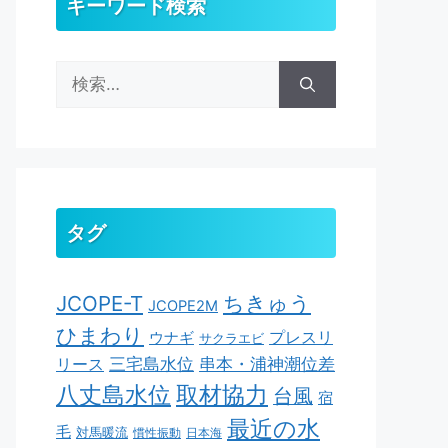
キーワード検索
検
索:
タグ
ちきゅう
JCOPE-T
JCOPE2M
ひまわり
ウナギ
プレスリ
サクラエビ
串本・浦神潮位差
三宅島水位
リース
取材協力
八丈島水位
台風
宿
最近の水
毛
対馬暖流
慣性振動
日本海