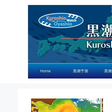
コ
ン
テ
ン
ツ
へ
ス
キ
ッ
プ
Home
黒潮予測
黒潮