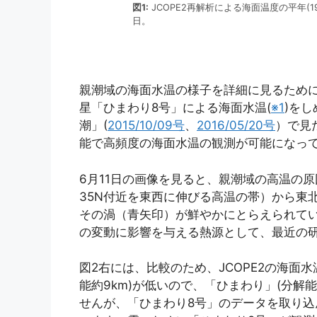
図1:
JCOPE2再解析による海面温度の平年(19
日。
親潮域の海面水温の様子を詳細に見るために
星「ひまわり8号」による海面水温(
※1
)を
潮」(
2015/10/09号
、
2016/05/20号
）で見
能で高頻度の海面水温の観測が可能になっ
6月11日の画像を見ると、親潮域の高温の
35N付近を東西に伸びる高温の帯）から東
その渦（青矢印）が鮮やかにとらえられて
の変動に影響を与える熱源として、最近の研
図2右には、比較のため、JCOPE2の海面
能約9km)が低いので、「ひまわり」(分解
せんが、「ひまわり8号」のデータを取り