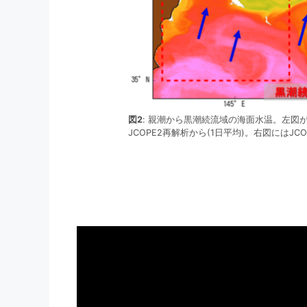
図2
: 親潮から黒潮続流域の海面水温。左図
JCOPE2再解析から(1日平均)。右図にはJ