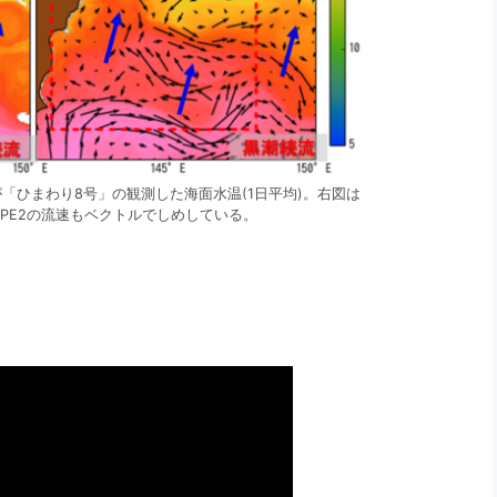
が「ひまわり8号」の観測した海面水温(1日平均)。右図は
COPE2の流速もベクトルでしめしている。