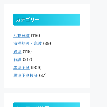
カテゴリー
活動日誌
(116)
海洋熱波・寒波
(39)
親潮
(115)
解説
(217)
黒潮予測
(909)
黒潮予測検証
(87)