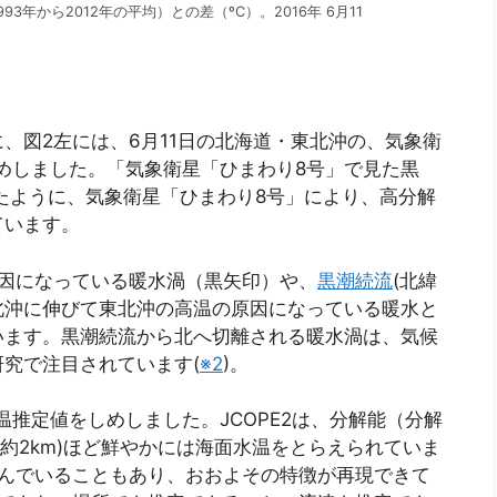
93年から2012年の平均）との差（ºC）。2016年 6月11
、図2左には、6月11日の北海道・東北沖の、気象衛
しめしました。「気象衛星「ひまわり8号」で見た黒
たように、気象衛星「ひまわり8号」により、高分解
ています。
原因になっている暖水渦（黒矢印）や、
黒潮続流
(北緯
北沖に伸びて東北沖の高温の原因になっている暖水と
います。黒潮続流から北へ切離される暖水渦は、気候
究で注目されています(
※2
)。
水温推定値をしめしました。JCOPE2は、分解能（分解
能約2km)ほど鮮やかには海面水温をとらえられていま
込んでいることもあり、おおよその特徴が再現できて