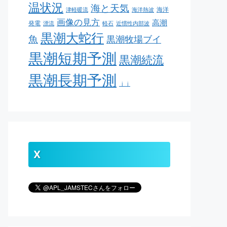
温状況
海と天気
海洋
津軽暖流
海洋熱波
画像の見方
高潮
発電
漂流
軽石
近慣性内部波
黒潮大蛇行
魚
黒潮牧場ブイ
黒潮短期予測
黒潮続流
黒潮長期予測
ｊｊ
X