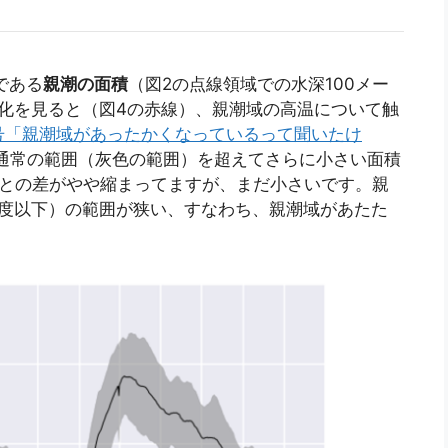
である
親潮の面積
（図2の点線領域での水深100メー
化を見ると（図4の赤線）、親潮域の高温について触
/22号「親潮域があったかくなっているって聞いたけ
通常の範囲（灰色の範囲）を超えてさらに小さい面積
年との差がやや縮まってますが、まだ小さいです。親
5度以下）の範囲が狭い、すなわち、親潮域があたた