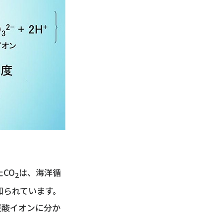
CO
は、海洋循
2
知られています。
炭酸イオンに分か