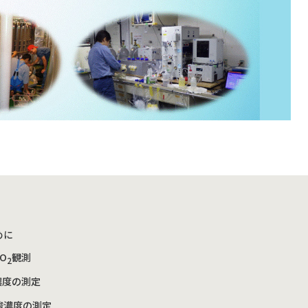
めに
O
観測
2
濃度の測定
酸濃度の測定