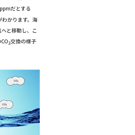
0ppmだとする
がわかります。海
気へと移動し、こ
CO
交換の様子
2