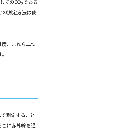
してのCO
である
2
での測定方法は使
濃度、これら二つ
す。
して測定すること
そこに赤外線を通