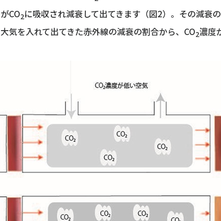
がCO
に吸収され減衰して出てきます（図2）。その減衰
2
大気を入れて出てきた赤外線の減衰の割合から、CO
濃度
2