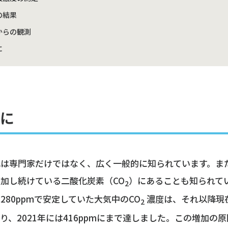
の結果
からの観測
に
に
化は専門家だけではなく、広く一般的に知られています。ま
加し続けている二酸化炭素（CO
）にあることも知られてい
2
280ppmで安定していた大気中のCO
濃度は、それ以降現
2
り、2021年には416ppmにまで達しました。この増加の