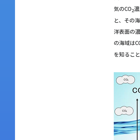
気のCO
濃
2
と、その海
洋表面の濃
の海域はC
を知るこ