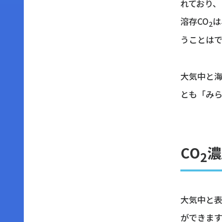
れており、
溶存CO
は
2
うことは
大気中と海
とも「み
CO
濃
2
大気中と表
ができます