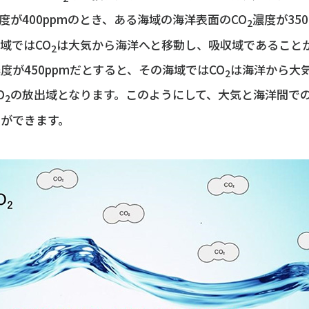
度が400ppmのとき、ある海域の海洋表面のCO
濃度が35
2
域ではCO
は大気から海洋へと移動し、吸収域であること
2
度が450ppmだとすると、その海域ではCO
は海洋から大
2
O
の放出域となります。このようにして、大気と海洋間での
2
とができます。