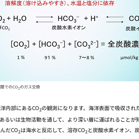
間でのCO
のガス交換
2
洋内部にあるCO
の観測になります。海洋表面で吸収された
2
あるいは生物活動を通して、より深い層に運ばれることが
んだCO
は海水と反応して、溶存CO
と炭酸水素イオン、
2
2