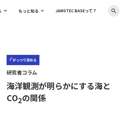
JAMSTEC BASEって？
る
もっと知る
がっつり
深める
研究者コラム
海洋観測が明らかにする海と
CO
の関係
2