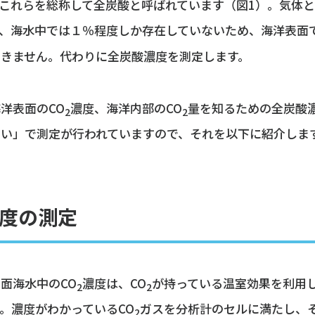
これらを総称して全炭酸と呼ばれています（図1）。気体と
、海水中では１％程度しか存在していないため、海洋表面
できません。代わりに全炭酸濃度を測定します。
洋表面のCO
濃度、海洋内部のCO
量を知るための全炭酸
2
2
らい」で測定が行われていますので、それを以下に紹介しま
度の測定
面海水中のCO
濃度は、CO
が持っている温室効果を利用
2
2
。濃度がわかっているCO
ガスを分析計のセルに満たし、
2