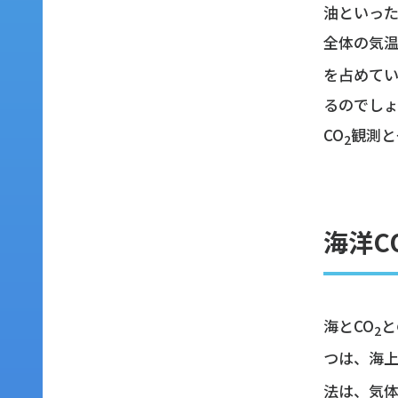
油といっ
全体の気温
を占めて
るのでしょ
CO
観測と
2
海洋C
海とCO
と
2
つは、海上
法は、気体