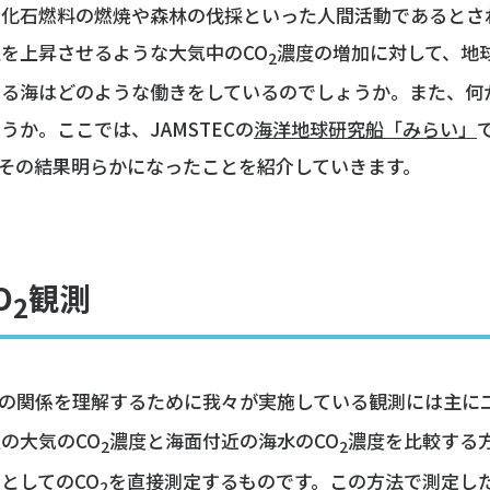
た化石燃料の燃焼や森林の伐採といった人間活動であるとさ
を上昇させるような大気中のCO
濃度の増加に対して、地
2
いる海はどのような働きをしているのでしょうか。また、何
うか。ここでは、JAMSTECの
海洋地球研究船「みらい」
その結果明らかになったことを紹介していきます。
O
観測
2
の関係を理解するために我々が実施している観測には主に
の大気のCO
濃度と海面付近の海水のCO
濃度を比較する
2
2
としてのCO
を直接測定するものです。この方法で測定し
2