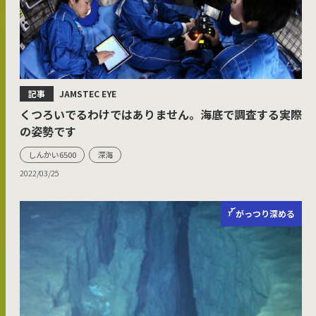
記事
JAMSTEC EYE
くつろいでるわけではありません。海底で調査する実際
の姿勢です
しんかい6500
深海
2022/03/25
がっつり
深める