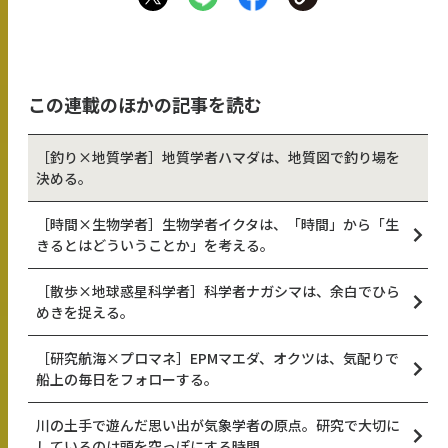
この連載のほかの記事を読む
［釣り×地質学者］地質学者ハマダは、地質図で釣り場を
決める。
［時間×生物学者］生物学者イクタは、「時間」から「生
きるとはどういうことか」を考える。
［散歩×地球惑星科学者］科学者ナガシマは、余白でひら
めきを捉える。
［研究航海×プロマネ］EPMマエダ、オクツは、気配りで
船上の毎日をフォローする。
川の土手で遊んだ思い出が気象学者の原点。研究で大切に
しているのは頭を空っぽにする時間