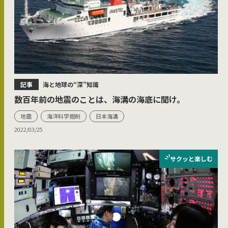
記事
海と地球の“深”知識
数百年前の地震のことは、海溝の海底に聞け。
地震
海洋科学掘削
日本海溝
2022/03/25
サクッと
楽しむ