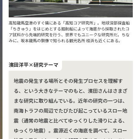
高知龍馬空港のすぐ隣にある「高知コア研究所」。地球深部探査船
「ちきゅう」をはじめとする掘削船によって海底から採取されたコ
ア試料から先端的研究を行う、世界でもユニークな研究所だ。ちな
みに、坂本龍馬の銅像で知られる観光名所 桂浜も近くにある。
濱田洋平×研究テーマ
地震の発生する場所とその発生プロセスを理解す
る、という大きなテーマのもと、濱田さんはさまざ
まな研究に取り組んでいる。近年の研究の一つは、
南海トラフの周辺でたびたび起こっているスロー地
震（通常の地震と比べてゆっくりした滑りによる、
ゆっくり地震）。震源近くの海底を調べて、スロー