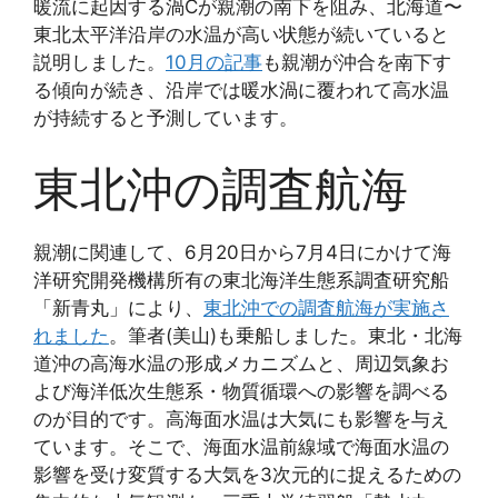
暖流に起因する渦Cが親潮の南下を阻み、北海道〜
東北太平洋沿岸の水温が高い状態が続いていると
説明しました。
10月の記事
も親潮が沖合を南下す
る傾向が続き、沿岸では暖水渦に覆われて高水温
が持続すると予測しています。
東北沖の調査航海
親潮に関連して、6月20日から7月4日にかけて海
洋研究開発機構所有の東北海洋生態系調査研究船
「新青丸」により、
東北沖での調査航海が実施さ
れました
。筆者(美山)も乗船しました。東北・北海
道沖の高海水温の形成メカニズムと、周辺気象お
よび海洋低次生態系・物質循環への影響を調べる
のが目的です。高海面水温は大気にも影響を与え
ています。そこで、海面水温前線域で海面水温の
影響を受け変質する大気を3次元的に捉えるための