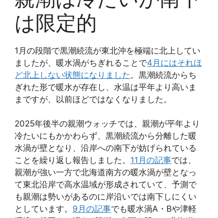
は限定的
1月の段階で黒潮続流が東北沖を極端に北上してい
ましたが、暖水渦がちぎれることで
4月にはそれほ
ど北上しない状態になりました
。黒潮続流からち
ぎれた形で暖水が存在し、水温は平年より高いま
まですが、以前ほどではなくなりました。
2025年後半の親潮ウォッチでは、親潮が平年より
冷たいにもかかわらず、黒潮続流から分離した暖
水渦が壁となり、沿岸への南下が妨げられている
ことを繰り返し報告しました。
11月の記事
では、
親潮が強い一方で北海道南方の暖水渦が壁となっ
て東北沿岸で高水温域が形成されていて、予測で
も親潮は勢いがあるのに岸沿いでは南下しにくい
としています。
9月の記事
でも暖水渦A・Bや津軽