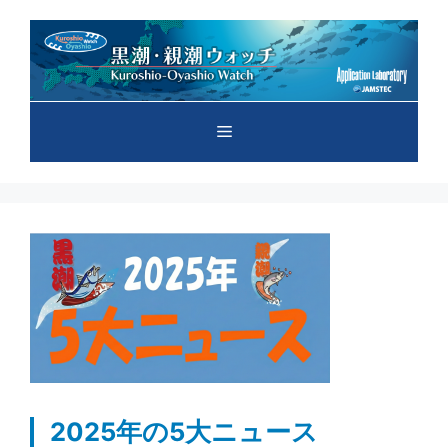
コ
ン
テ
ン
ツ
メ
へ
ス
キ
ニ
ッ
プ
ュ
ー
2025年の5大ニュース