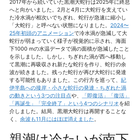
2017年から続いていた黒潮大蛇行は2025年に終息
へと向かいました。2月と4月に大蛇行を支えてい
た冷水渦が相次いでちぎれ、蛇行が急速に縮小し
「大蛇行」と呼べない状態になりました。
2024〜
25年初頭のアニメーション
で冷水渦が急減して大
蛇行が弱まっていく様子が視覚的に示され、海面
下1000 mの水温データで渦の面積が急減したこと
を示しました。しかし、ちぎれた渦が西へ移動し
て黒潮に再吸収され新たな蛇行を作り、蛇行の余
波が続きました。残った蛇行が再び大蛇行に発達
する可能性もありました。この行方を巡って、
紀
伊半島への接岸・小さな蛇行の発達・ちぎれた渦
の動きという3つの注目点
や、
「即復活」「復活」
「再誕生」「完全終了」という4つのシナリオ
を紹
介しました。結局、黒潮大蛇行は再開することな
く、
余波も11月にはほぼ消えました
。
親潮は冷たいが南下