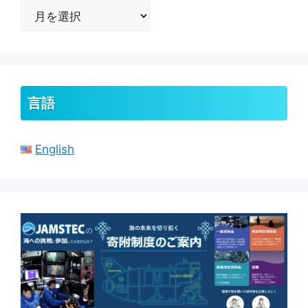
ア
ー
カ
イ
ブ
言語
English