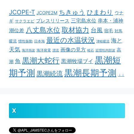
ちきゅう
ひまわり
JCOPE-T
ウナ
JCOPE2M
串本・浦神
三宅島水位
ギ
プレスリリース
サクラエビ
取材協力
八丈島水位
台風
潮位差
宿毛
対馬
最近の水温状況
海と
暖流
慣性振動
日本海
津軽暖流
天気
画像の見方
高
海洋発電
海洋熱波
漂流
軽石
近慣性内部波
黒潮短
黒潮大蛇行
魚
黒潮牧場ブイ
潮
期予測
黒潮長期予測
黒潮続流
ｊｊ
X