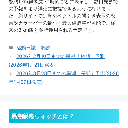
を約1 km解像度・1時間ごとに表示し、数日先まで
の予報をより詳細に把握できるようになりまし
た。新サイトでは海流ベクトルの間引き表示の改
善やカラーバーの最小・最大値調整が可能で、従
来の3 km版と並行運用される予定です。
カ
活動日誌
、
解説
テ
2026年2月10日までの黒潮「短期」予測
ゴ
(2026年1月21日発表)
リ
2026年3月28日までの黒潮「長期」予測(2026
ー
年1月29日発表)
黒潮親潮ウォッチとは？