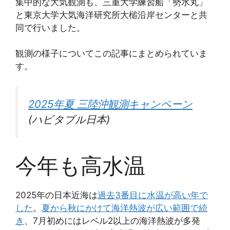
集中的な大気観測も、三重大学練習船「勢水丸」
と東京大学大気海洋研究所大槌沿岸センターと共
同で行いました。
観測の様子についてこの記事にまとめられていま
す。
2025年夏 三陸沖観測キャンペーン
(ハビタブル日本)
今年も高水温
2025年の日本近海は
過去3番目に水温が高い年で
した
。
夏から秋にかけて海洋熱波が広い範囲で続
き
、7月初めにはレベル2以上の海洋熱波が多発