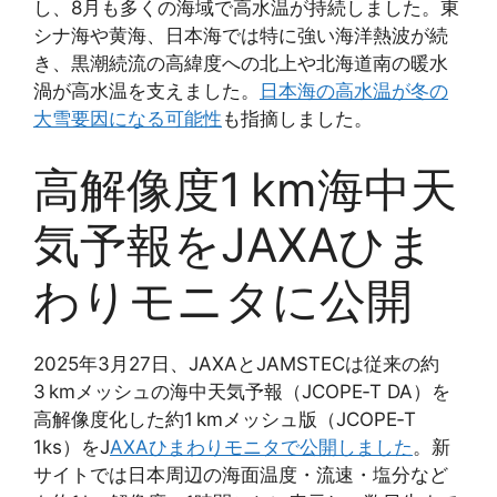
し、8月も多くの海域で高水温が持続しました。東
シナ海や黄海、日本海では特に強い海洋熱波が続
き、黒潮続流の高緯度への北上や北海道南の暖水
渦が高水温を支えました。
日本海の高水温が冬の
大雪要因になる可能性
も指摘しました。
高解像度1 km海中天
気予報をJAXAひま
わりモニタに公開
2025年3月27日、JAXAとJAMSTECは従来の約
3 kmメッシュの海中天気予報（JCOPE‑T DA）を
高解像度化した約1 kmメッシュ版（JCOPE‑T
1ks）をJ
AXAひまわりモニタで公開しました
。新
サイトでは日本周辺の海面温度・流速・塩分など