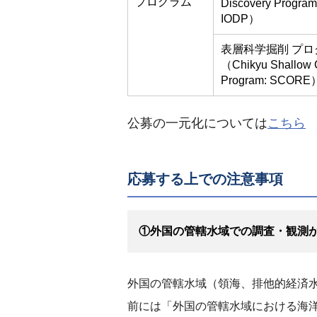
プログラム
Discovery Program
IODP）
表層科学掘削 プロ
（Chikyu Shallow 
Program: SCORE
公募の一元化については
こちら
応募する上での注意事項
①外国の管轄水域での調査・観測
外国の管轄水域（領海、排他的経済水
前には「外国の管轄水域における海洋の科学的