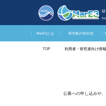
研
In
MarE3とは
研究船の現在地
TOP
利用者・研究者向け情
公募への申し込みや、