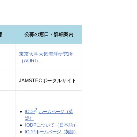
船
公募の窓口・詳細案内
東京大学大気海洋研究所
（AORI）
JAMSTECポータルサイト
3
IODP
ホームページ（英
語）
IODPについて（日本語）
IODPホームページ（英語）