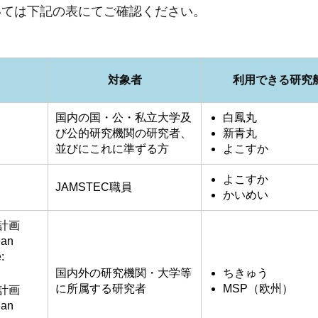
いては下記の表にてご確認ください。
対象者
利用できる研究
国内の国・公・私立大学及
白鳳丸
び公的研究機関の研究者、
新青丸
並びにこれに準ずる方
よこすか
よこすか
JAMSTEC職員
かいめい
計画
ean
:
国内外の研究機関・大学等
ちきゅう
に所属する研究者
MSP（欧州）
計画
ean