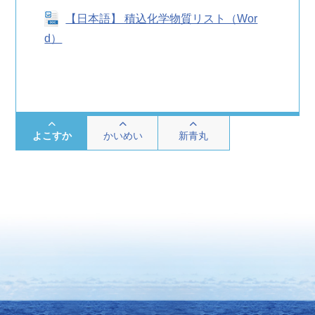
【日本語】 積込化学物質リスト（Wor
d）
よこすか
かいめい
新青丸