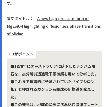
す。
論文タイトル：
A new high-pressure form of
Mg
2
SiO
4
highlighting diffusionless phase transitions
of olivine
ココがポイント
●1879年にオーストラリアに落下したテンハム隕
石を、高分解能透過電子顕微鏡を用いて分析した。
●これまで理論的に予測されていた「イプシロン
相」と呼ばれるカンラン石組成の新物質を発見し
た。
●この発見は、地球の深部に沈み込む海洋プレート