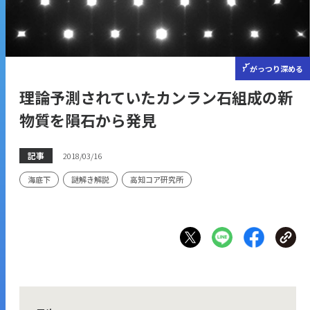
がっつり
深める
理論予測されていたカンラン石組成の新
物質を隕石から発見
記事
2018/03/16
海底下
謎解き解説
高知コア研究所